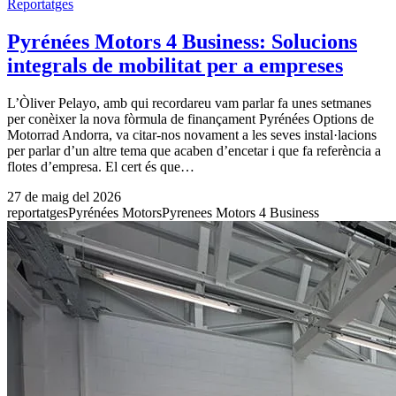
Reportatges
Pyrénées Motors 4 Business: Solucions
integrals de mobilitat per a empreses
L’Òliver Pelayo, amb qui recordareu vam parlar fa unes setmanes
per conèixer la nova fòrmula de finançament Pyrénées Options de
Motorrad Andorra, va citar-nos novament a les seves instal·lacions
per parlar d’un altre tema que acaben d’encetar i que fa referència a
flotes d’empresa. El cert és que…
27 de maig del 2026
reportatges
Pyrénées Motors
Pyrenees Motors 4 Business