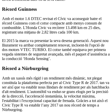
Rècord Guinness
Amb el motor 1.6 DTEC revisat el Cívic va aconseguir batre el
rècord Guinness com el cotxe compacte amb menys consum de
combustible. L'Honda Civic va recòrrer 13.498 km en 25 dies,
registrant una mitjana de 2,82 litres cada 100 km.
El 2015 la marca va presentar la seva desena generació. Aquest nou
lliurament va arribar completament renovat, incloent-hi l'opció de
dos motors VTEC TURBO. El cotxe també equipava per primera
vegada sistemes de seguretat avançada, més el paquet d’assistència a
la conducció ‘Honda Sensing’.
Rècord a Nürburgring
Amb un xassís més rígid i un rendiment més dinàmic, tot plegat
constituïa la plataforma perfecta per al Civic Type R de 2017. tan va
ser així que va establir nous llindars de rendiment per als hatchbacks
d'alt rendiment. L'automòbil va endur-se grans elogis per la precisió
de la direcció, l'acceleració instantània, la velocitat màxima,
l'estabilitat i l'excepcional capacitat de frenada. Gràcies a tot això el
Civic Type R va establir l’any 2017 un nou rècord de temps a
Nürburgring.