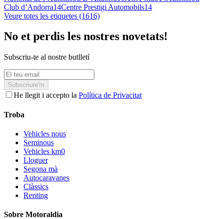
Club d’Andorra
14
Centre Prestigi Automobils
14
Veure totes les etiquetes (1616)
No et perdis les nostres novetats!
Subscriu-te al nostre butlletí
Subscriure'm
He llegit i accepto la
Política de Privacitat
Troba
Vehicles nous
Seminous
Vehicles km0
Lloguer
Segona mà
Autocaravanes
Clàssics
Renting
Sobre Motoraldia