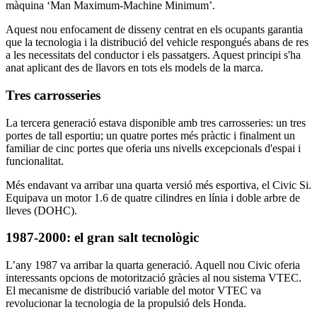
màquina ‘Man Maximum-Machine Minimum’.
Aquest nou enfocament de disseny centrat en els ocupants garantia
que la tecnologia i la distribució del vehicle respongués abans de res
a les necessitats del conductor i els passatgers. Aquest principi s'ha
anat aplicant des de llavors en tots els models de la marca.
Tres carrosseries
La tercera generació estava disponible amb tres carrosseries: un tres
portes de tall esportiu; un quatre portes més pràctic i finalment un
familiar de cinc portes que oferia uns nivells excepcionals d'espai i
funcionalitat.
Més endavant va arribar una quarta versió més esportiva, el Civic Si.
Equipava un motor 1.6 de quatre cilindres en línia i doble arbre de
lleves (DOHC).
1987-2000: el gran salt tecnològic
L’any 1987 va arribar la quarta generació. Aquell nou Civic oferia
interessants opcions de motorització gràcies al nou sistema VTEC.
El mecanisme de distribució variable del motor VTEC va
revolucionar la tecnologia de la propulsió dels Honda.