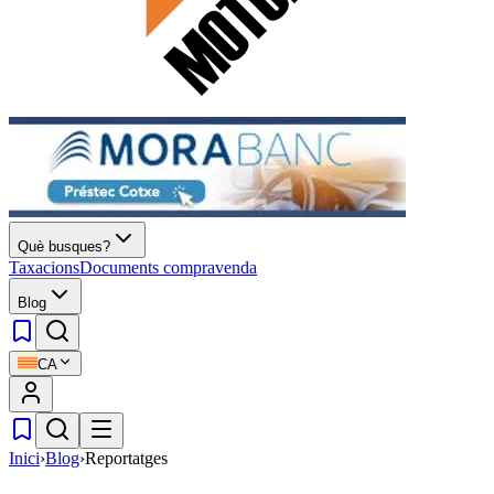
Què busques?
Taxacions
Documents compravenda
Blog
CA
Inici
›
Blog
›
Reportatges