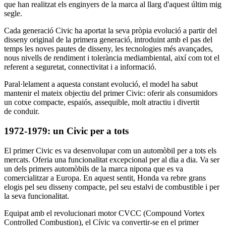
que han realitzat els enginyers de la marca al llarg d'aquest últim mig
segle.
Cada generació Civic ha aportat la seva pròpia evolució a partir del
disseny original de la primera generació, introduint amb el pas del
temps les noves pautes de disseny, les tecnologies més avançades,
nous nivells de rendiment i tolerància mediambiental, així com tot el
referent a seguretat, connectivitat i a informació.
Paral·lelament a aquesta constant evolució, el model ha sabut
mantenir el mateix objectiu del primer Civic: oferir als consumidors
un cotxe compacte, espaiós, assequible, molt atractiu i divertit
de conduir.
1972-1979: un Civic per a tots
El primer Civic es va desenvolupar com un automòbil per a tots els
mercats. Oferia una funcionalitat excepcional per al dia a dia. Va ser
un dels primers automòbils de la marca nipona que es va
comercialitzar a Europa. En aquest sentit, Honda va rebre grans
elogis pel seu disseny compacte, pel seu estalvi de combustible i per
la seva funcionalitat.
Equipat amb el revolucionari motor CVCC (Compound Vortex
Controlled Combustion), el Cívic va convertir-se en el primer