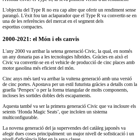
L'objectiu del Type R no era cap altre que oferir un rendiment sense
parangó. L'èxit fou tan aclaparador que el Type R va convertir-se en
una de les referències del mercat en el segment dels
esportius compactes.
2000-2021: el Món i els canvis
L'any 2000 va arribar la setena generació Civic, la qual, en només
un any donaria pas a les tecnologies híbrides. Gràcies en això el
Civic va convertir-se en el vehicle de producció de cinc places amb
motor gasolina més eficient del món.
Cinc anys més tard va arribar la vuitena generació amb una versió
de cinc portes. Apostava per un estil futurista gràcies a detalls com la
graella ‘Perspex’ o per la forma triangular de molts components,
incloses les sortides dobles dels escapaments.
Aquesta també va ser la primera generació Civic que va incloure els
seients ‘Honda Magic Seats’, que incloïen un sistema
multiconfigurable.
La novena generació del ja supervendes del catàleg japonès va
afegir dues coses principalment: un major nivell de sofisticació i un
nivell d'eficiència líder en la seva classe.