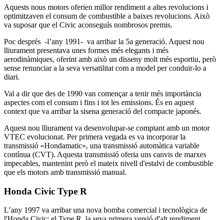
Aquests nous motors oferien millor rendiment a altes revolucions i
optimitzaven el consum de combustible a baixes revolucions. Això
va suposar que el Civic aconseguís nombrosos premis.
Poc després -l’any 1991- va arribar la 5a generació. Aquest nou
lliurament presentava unes formes més elegants i més
aerodinàmiques, oferint amb això un disseny molt més esportiu, però
sense renunciar a la seva versatilitat com a model per conduir-lo a
diari.
Val a dir que des de 1990 van començar a tenir més importància
aspectes com el consum i fins i tot les emissions. És en aquest
context que va arribar la sisena generació del compacte japonés.
Aquest nou lliurament va desenvolupar-se comptant amb un motor
VTEC evolucionat. Per primera vegada es va incorporar la
transmissió «Hondamatic», una transmissió automàtica variable
contínua (CVT). Aquesta transmissió oferia uns canvis de marxes
impecables, mantenint però el mateix nivell d'estalvi de combustible
que els motors amb transmissió manual.
Honda Civic Type R
L’any 1997 va arribar una nova bomba comercial i tecnològica de
l'Honda Civic: el Type R, la seva primera versió d'alt rendiment.