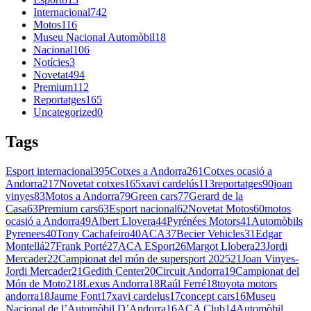
Internacional
742
Motos
116
Museu Nacional Automòbil
18
Nacional
106
Notícies
3
Novetat
494
Premium
112
Reportatges
165
Uncategorized
0
Tags
Esport internacional
395
Cotxes a Andorra
261
Cotxes ocasió a
Andorra
217
Novetat cotxes
165
xavi cardelús
113
reportatges
90
joan
vinyes
83
Motos a Andorra
79
Green cars
77
Gerard de la
Casa
63
Premium cars
63
Esport nacional
62
Novetat Motos
60
motos
ocasió a Andorra
49
Albert Llovera
44
Pyrénées Motors
41
Automòbils
Pyrenees
40
Tony Cachafeiro
40
ACA
37
Becier Vehicles
31
Edgar
Montellá
27
Frank Porté
27
ACA ESport
26
Margot Llobera
23
Jordi
Mercader
22
Campionat del món de supersport 2025
21
Joan Vinyes-
Jordi Mercader
21
Gedith Center
20
Circuit Andorra
19
Campionat del
Món de Moto2
18
Lexus Andorra
18
Raúl Ferré
18
toyota motors
andorra
18
Jaume Font
17
xavi cardelus
17
concept cars
16
Museu
Nacional de l’Automòbil D’Andorra
16
ACA Club
14
Automòbil