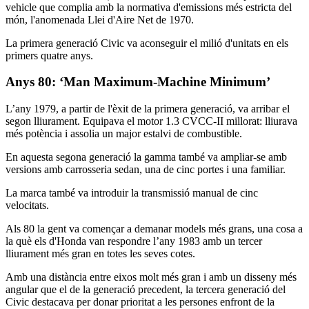
vehicle que complia amb la normativa d'emissions més estricta del
món, l'anomenada Llei d'Aire Net de 1970.
La primera generació Civic va aconseguir el milió d'unitats en els
primers quatre anys.
Anys 80: ‘Man Maximum-Machine Minimum’
L’any 1979, a partir de l'èxit de la primera generació, va arribar el
segon lliurament. Equipava el motor 1.3 CVCC-II millorat: lliurava
més potència i assolia un major estalvi de combustible.
En aquesta segona generació la gamma també va ampliar-se amb
versions amb carrosseria sedan, una de cinc portes i una familiar.
La marca també va introduir la transmissió manual de cinc
velocitats.
Als 80 la gent va començar a demanar models més grans, una cosa a
la què els d'Honda van respondre l’any 1983 amb un tercer
lliurament més gran en totes les seves cotes.
Amb una distància entre eixos molt més gran i amb un disseny més
angular que el de la generació precedent, la tercera generació del
Civic destacava per donar prioritat a les persones enfront de la