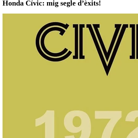
Honda Cívic: mig segle d’èxits!