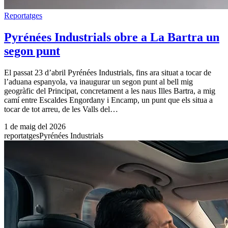
Reportatges
Pyrénées Industrials obre a La Bartra un
segon punt
El passat 23 d’abril Pyrénées Industrials, fins ara situat a tocar de
l’aduana espanyola, va inaugurar un segon punt al bell mig
geogràfic del Principat, concretament a les naus Illes Bartra, a mig
camí entre Escaldes Engordany i Encamp, un punt que els situa a
tocar de tot arreu, de les Valls del…
1 de maig del 2026
reportatges
Pyrénées Industrials