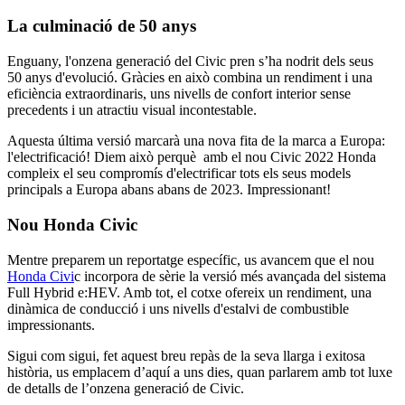
La culminació de 50 anys
Enguany, l'onzena generació del Civic pren s’ha nodrit dels seus
50 anys d'evolució. Gràcies en això combina un rendiment i una
eficiència extraordinaris, uns nivells de confort interior sense
precedents i un atractiu visual incontestable.
Aquesta última versió marcarà una nova fita de la marca a Europa:
l'electrificació! Diem això perquè amb el nou Civic 2022 Honda
compleix el seu compromís d'electrificar tots els seus models
principals a Europa abans abans de 2023. Impressionant!
Nou Honda Civic
Mentre preparem un reportatge específic, us avancem que el nou
Honda Civi
c incorpora de sèrie la versió més avançada del sistema
Full Hybrid e:HEV. Amb tot, el cotxe ofereix un rendiment, una
dinàmica de conducció i uns nivells d'estalvi de combustible
impressionants.
Sigui com sigui, fet aquest breu repàs de la seva llarga i exitosa
història, us emplacem d’aquí a uns dies, quan parlarem amb tot luxe
de detalls de l’onzena generació de Civic.