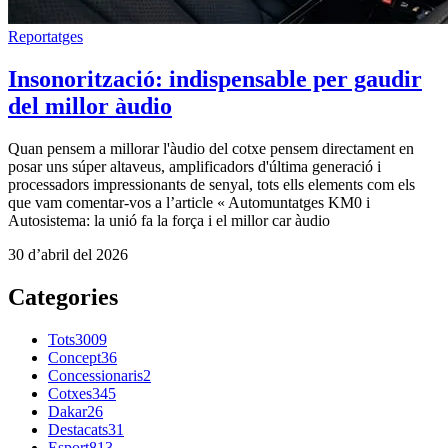
Reportatges
Insonorització: indispensable per gaudir
del millor àudio
Quan pensem a millorar l'àudio del cotxe pensem directament en
posar uns súper altaveus, amplificadors d'última generació i
processadors impressionants de senyal, tots ells elements com els
que vam comentar-vos a l’article « Automuntatges KM0 i
Autosistema: la unió fa la força i el millor car àudio
30 d’abril del 2026
Categories
Tots
3009
Concept
36
Concessionaris
2
Cotxes
345
Dakar
26
Destacats
31
Esport
813