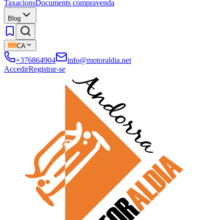
Taxacions
Documents compravenda
Blog
CA
+376864904
info@motoraldia.net
Accedir
Registrar-se