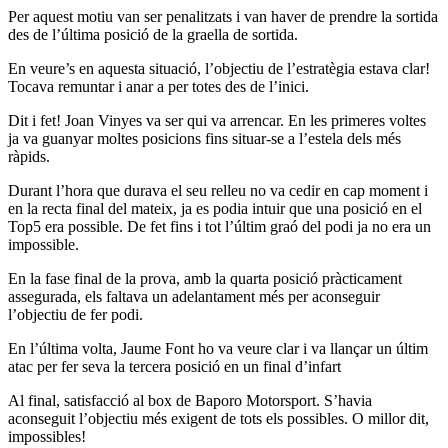
Per aquest motiu van ser penalitzats i van haver de prendre la sortida
des de l’última posició de la graella de sortida.
En veure’s en aquesta situació, l’objectiu de l’estratègia estava clar!
Tocava remuntar i anar a per totes des de l’inici.
Dit i fet! Joan Vinyes va ser qui va arrencar. En les primeres voltes
ja va guanyar moltes posicions fins situar-se a l’estela dels més
ràpids.
Durant l’hora que durava el seu relleu no va cedir en cap moment i
en la recta final del mateix, ja es podia intuir que una posició en el
Top5 era possible. De fet fins i tot l’últim graó del podi ja no era un
impossible.
En la fase final de la prova, amb la quarta posició pràcticament
assegurada, els faltava un adelantament més per aconseguir
l’objectiu de fer podi.
En l’última volta, Jaume Font ho va veure clar i va llançar un últim
atac per fer seva la tercera posició en un final d’infart
Al final, satisfacció al box de Baporo Motorsport. S’havia
aconseguit l’objectiu més exigent de tots els possibles. O millor dit,
impossibles!