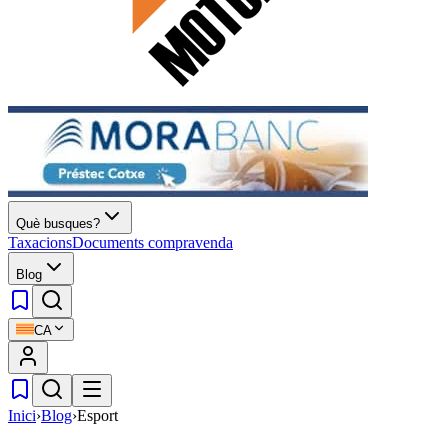
Què busques?
Taxacions
Documents compravenda
Blog
CA
Inici
›
Blog
›
Esport