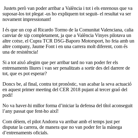
Justets però van poder arribar a València i tot i els enrenous que va
suposar-los tot plegat -us ho expliquem tot seguit- el resultat va ser
novament impressionant!
I és que un cop al Ricardo Tormo de la Comunitat Valenciana, calia
canviar de xip completament, ja que a València Vinyes pilotava un
altre cotxe, el Cupra TCR DSG-Baporo Motorsport, ho feia amb un
altre company, Jaume Font i en una carrera molt diferent, com és
una de resistència!
Si a tot aixó afegim que per arribar tard no van poder fer els
entrenaments lliures i van ser penalitzats a sortir des del darrere de
tot, que es pot esperar?
Doncs be, al final, contra tot pronòstic, van acabar la seva actuació
en aquest primer meeting del CER 2018 pujant al tercer graó del
podi!
No va haver-hi millor forma d’iniciar la defensa del títol aconseguit
l’any passat que fent-ho així!
Com dèiem, el pilot Andorra va arribar amb el temps just per
disputar la carrera, de manera que no van poder fer la mànega
d’entrenaments oficials.