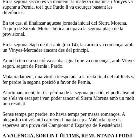
En la segona secció es va mantenir la mateixa dinàmica i Vinyes va
superar a Pernia, tot i que Pardo li va escurçar bastant les
diferències.
En tot cas, al finalitzar aquesta jornada inicial del Sierra Morena,
l’equip de Suzuki Motor Ibèrica ocupava la segona plaça de la
provisional.
En la segona etapa de dissabte (dia 14), la carrera va començar amb
un Vinyes-Mercader atacant des del principi.
Aquella tercera secció va acabar igual que va començar, amb Vinyes
segon, seguit de Pernia i Pardo.
Malauradament, una virolla inesperada a la recta final del ral·li els va
fer perdre la segona posició a favor de Pernia.
Afortunadament, tot i la pèrdua de la segona posició, el podi absolut
no s’els va escapar i van poder tancar el Sierra Morena amb un molt
bon resultat
Sense temps per perdre, no havia temps per massa romanços. A
plegar-ho tot volant i carretera i manta cap a València, que els
esperava una prova del Campionat d’Espanya de Resistència!
A VALÈNCIA, SORTINT ÚLTIMS, REMUNTADA I PODI!