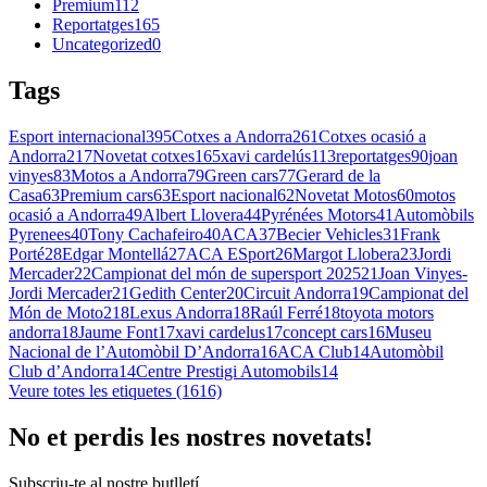
Premium
112
Reportatges
165
Uncategorized
0
Tags
Esport internacional
395
Cotxes a Andorra
261
Cotxes ocasió a
Andorra
217
Novetat cotxes
165
xavi cardelús
113
reportatges
90
joan
vinyes
83
Motos a Andorra
79
Green cars
77
Gerard de la
Casa
63
Premium cars
63
Esport nacional
62
Novetat Motos
60
motos
ocasió a Andorra
49
Albert Llovera
44
Pyrénées Motors
41
Automòbils
Pyrenees
40
Tony Cachafeiro
40
ACA
37
Becier Vehicles
31
Frank
Porté
28
Edgar Montellá
27
ACA ESport
26
Margot Llobera
23
Jordi
Mercader
22
Campionat del món de supersport 2025
21
Joan Vinyes-
Jordi Mercader
21
Gedith Center
20
Circuit Andorra
19
Campionat del
Món de Moto2
18
Lexus Andorra
18
Raúl Ferré
18
toyota motors
andorra
18
Jaume Font
17
xavi cardelus
17
concept cars
16
Museu
Nacional de l’Automòbil D’Andorra
16
ACA Club
14
Automòbil
Club d’Andorra
14
Centre Prestigi Automobils
14
Veure totes les etiquetes (1616)
No et perdis les nostres novetats!
Subscriu-te al nostre butlletí