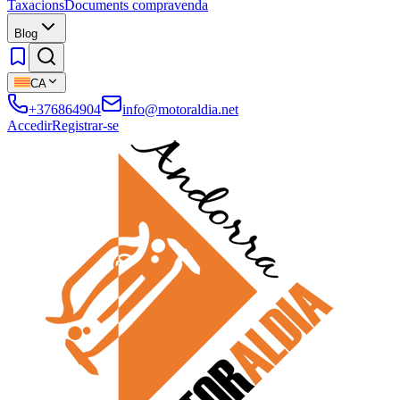
Taxacions
Documents compravenda
Blog
CA
+376864904
info@motoraldia.net
Accedir
Registrar-se