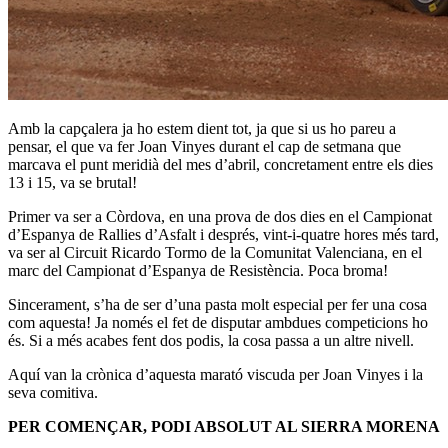
Amb la capçalera ja ho estem dient tot, ja que si us ho pareu a
pensar, el que va fer Joan Vinyes durant el cap de setmana que
marcava el punt meridià del mes d’abril, concretament entre els dies
13 i 15, va se brutal!
Primer va ser a Còrdova, en una prova de dos dies en el Campionat
d’Espanya de Rallies d’Asfalt i després, vint-i-quatre hores més tard,
va ser al Circuit Ricardo Tormo de la Comunitat Valenciana, en el
marc del Campionat d’Espanya de Resistència. Poca broma!
Sincerament, s’ha de ser d’una pasta molt especial per fer una cosa
com aquesta! Ja només el fet de disputar ambdues competicions ho
és. Si a més acabes fent dos podis, la cosa passa a un altre nivell.
Aquí van la crònica d’aquesta marató viscuda per Joan Vinyes i la
seva comitiva.
PER COMENÇAR, PODI ABSOLUT AL SIERRA MORENA