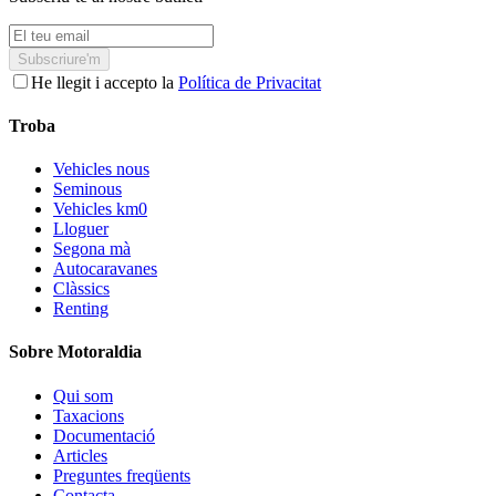
Subscriure'm
He llegit i accepto la
Política de Privacitat
Troba
Vehicles nous
Seminous
Vehicles km0
Lloguer
Segona mà
Autocaravanes
Clàssics
Renting
Sobre Motoraldia
Qui som
Taxacions
Documentació
Articles
Preguntes freqüents
Contacta