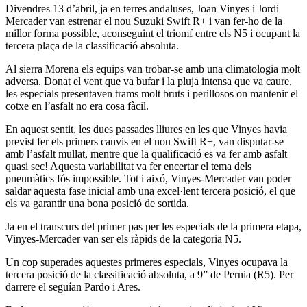
Divendres 13 d’abril, ja en terres andaluses, Joan Vinyes i Jordi
Mercader van estrenar el nou Suzuki Swift R+ i van fer-ho de la
millor forma possible, aconseguint el triomf entre els N5 i ocupant la
tercera plaça de la classificació absoluta.
Al sierra Morena els equips van trobar-se amb una climatologia molt
adversa. Donat el vent que va bufar i la pluja intensa que va caure,
les especials presentaven trams molt bruts i perillosos on mantenir el
cotxe en l’asfalt no era cosa fàcil.
En aquest sentit, les dues passades lliures en les que Vinyes havia
previst fer els primers canvis en el nou Swift R+, van disputar-se
amb l’asfalt mullat, mentre que la qualificació es va fer amb asfalt
quasi sec! Aquesta variabilitat va fer encertar el tema dels
pneumàtics fós impossible. Tot i aixó, Vinyes-Mercader van poder
saldar aquesta fase inicial amb una excel·lent tercera posició, el que
els va garantir una bona posició de sortida.
Ja en el transcurs del primer pas per les especials de la primera etapa,
Vinyes-Mercader van ser els ràpids de la categoria N5.
Un cop superades aquestes primeres especials, Vinyes ocupava la
tercera posició de la classificació absoluta, a 9” de Pernia (R5). Per
darrere el seguían Pardo i Ares.