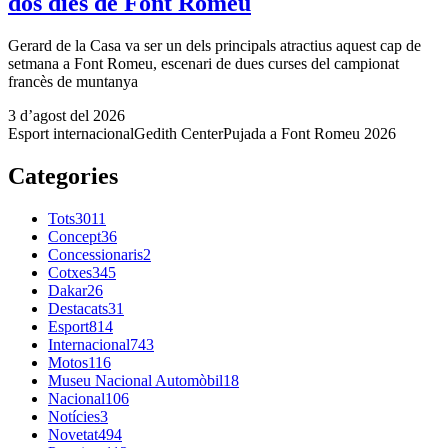
dos dies de Font Romeu
Gerard de la Casa va ser un dels principals atractius aquest cap de
setmana a Font Romeu, escenari de dues curses del campionat
francès de muntanya
3 d’agost del 2026
Esport internacional
Gedith Center
Pujada a Font Romeu 2026
Categories
Tots
3011
Concept
36
Concessionaris
2
Cotxes
345
Dakar
26
Destacats
31
Esport
814
Internacional
743
Motos
116
Museu Nacional Automòbil
18
Nacional
106
Notícies
3
Novetat
494