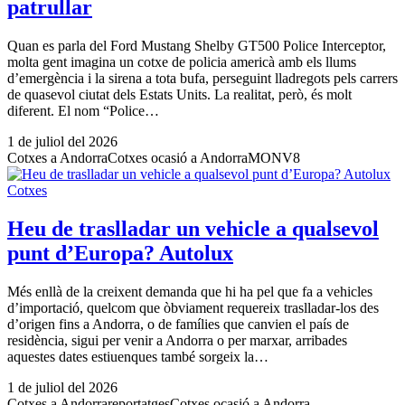
patrullar
Quan es parla del Ford Mustang Shelby GT500 Police Interceptor,
molta gent imagina un cotxe de policia americà amb els llums
d’emergència i la sirena a tota bufa, perseguint lladregots pels carrers
de quasevol ciutat dels Estats Units. La realitat, però, és molt
diferent. El nom “Police…
1 de juliol del 2026
Cotxes a Andorra
Cotxes ocasió a Andorra
MONV8
Cotxes
Heu de traslladar un vehicle a qualsevol
punt d’Europa? Autolux
Més enllà de la creixent demanda que hi ha pel que fa a vehicles
d’importació, quelcom que òbviament requereix traslladar-los des
d’origen fins a Andorra, o de famílies que canvien el país de
residència, sigui per venir a Andorra o per marxar, arribades
aquestes dates estiuenques també sorgeix la…
1 de juliol del 2026
Cotxes a Andorra
reportatges
Cotxes ocasió a Andorra