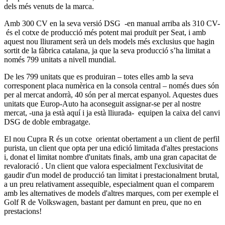
dels més venuts de la marca.
Amb 300 CV en la seva versió DSG -en manual arriba als 310 CV-
és el cotxe de producció més potent mai produït per Seat, i amb
aquest nou lliurament serà un dels models més exclusius que hagin
sortit de la fàbrica catalana, ja que la seva producció s’ha limitat a
només 799 unitats a nivell mundial.
De les 799 unitats que es produiran – totes elles amb la seva
corresponent placa numèrica en la consola central – només dues són
per al mercat andorrà, 40 són per al mercat espanyol. Aquestes dues
unitats que Europ-Auto ha aconseguit assignar-se per al nostre
mercat, -una ja està aquí i ja està lliurada- equipen la caixa del canvi
DSG de doble embragatge.
El nou Cupra R és un cotxe orientat obertament a un client de perfil
purista, un client que opta per una edició limitada d'altes prestacions
i, donat el limitat nombre d'unitats finals, amb una gran capacitat de
revaloració . Un client que valora especialment l'exclusivitat de
gaudir d'un model de producció tan limitat i prestacionalment brutal,
a un preu relativament assequible, especialment quan el comparem
amb les alternatives de models d'altres marques, com per exemple el
Golf R de Volkswagen, bastant per damunt en preu, que no en
prestacions!