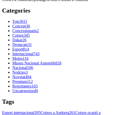
Categories
Tots
3011
Concept
36
Concessionaris
2
Cotxes
345
Dakar
26
Destacats
31
Esport
814
Internacional
743
Motos
116
Museu Nacional Automòbil
18
Nacional
106
Notícies
3
Novetat
494
Premium
112
Reportatges
165
Uncategorized
0
Tags
Esport internacional
395
Cotxes a Andorra
261
Cotxes ocasió a