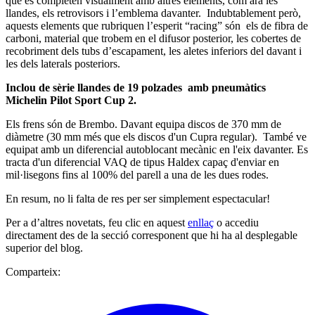
que es completen visualment amb altres elements, com ara les
llandes, els retrovisors i l’emblema davanter. Indubtablement però,
aquests elements que rubriquen l’esperit “racing” són els de fibra de
carboni, material que trobem en el difusor posterior, les cobertes de
recobriment dels tubs d’escapament, les aletes inferiors del davant i
les dels laterals posteriors.
Inclou de sèrie llandes de 19 polzades amb pneumàtics
Michelin Pilot Sport Cup 2.
Els frens són de Brembo. Davant equipa discos de 370 mm de
diàmetre (30 mm més que els discos d'un Cupra regular). També ve
equipat amb un diferencial autoblocant mecànic en l'eix davanter. Es
tracta d'un diferencial VAQ de tipus Haldex capaç d'enviar en
mil·lisegons fins al 100% del parell a una de les dues rodes.
En resum, no li falta de res per ser simplement espectacular!
Per a d’altres novetats, feu clic en aquest
enllaç
o accediu
directament des de la secció corresponent que hi ha al desplegable
superior del blog.
Comparteix: