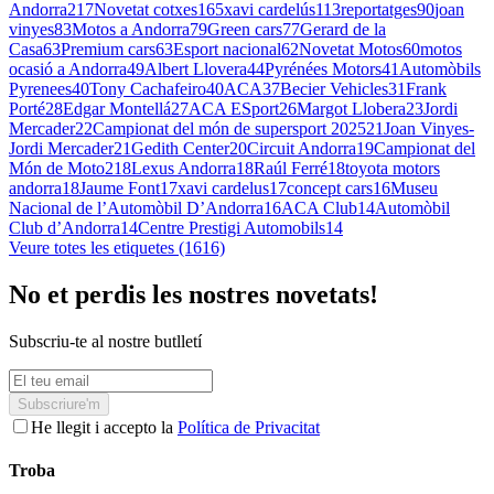
Andorra
217
Novetat cotxes
165
xavi cardelús
113
reportatges
90
joan
vinyes
83
Motos a Andorra
79
Green cars
77
Gerard de la
Casa
63
Premium cars
63
Esport nacional
62
Novetat Motos
60
motos
ocasió a Andorra
49
Albert Llovera
44
Pyrénées Motors
41
Automòbils
Pyrenees
40
Tony Cachafeiro
40
ACA
37
Becier Vehicles
31
Frank
Porté
28
Edgar Montellá
27
ACA ESport
26
Margot Llobera
23
Jordi
Mercader
22
Campionat del món de supersport 2025
21
Joan Vinyes-
Jordi Mercader
21
Gedith Center
20
Circuit Andorra
19
Campionat del
Món de Moto2
18
Lexus Andorra
18
Raúl Ferré
18
toyota motors
andorra
18
Jaume Font
17
xavi cardelus
17
concept cars
16
Museu
Nacional de l’Automòbil D’Andorra
16
ACA Club
14
Automòbil
Club d’Andorra
14
Centre Prestigi Automobils
14
Veure totes les etiquetes (1616)
No et perdis les nostres novetats!
Subscriu-te al nostre butlletí
Subscriure'm
He llegit i accepto la
Política de Privacitat
Troba