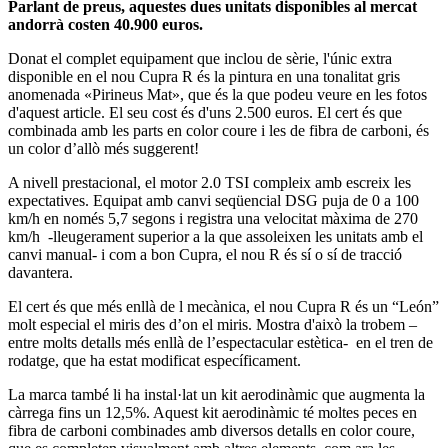
Parlant de preus, aquestes dues unitats disponibles al mercat
andorrà costen 40.900 euros.
Donat el complet equipament que inclou de sèrie, l'únic extra
disponible en el nou Cupra R és la pintura en una tonalitat gris
anomenada «Pirineus Mat», que és la que podeu veure en les fotos
d'aquest article. El seu cost és d'uns 2.500 euros. El cert és que
combinada amb les parts en color coure i les de fibra de carboni, és
un color d’allò més suggerent!
A nivell prestacional, el motor 2.0 TSI compleix amb escreix les
expectatives. Equipat amb canvi seqüencial DSG puja de 0 a 100
km/h en només 5,7 segons i registra una velocitat màxima de 270
km/h -lleugerament superior a la que assoleixen les unitats amb el
canvi manual- i com a bon Cupra, el nou R és sí o sí de tracció
davantera.
El cert és que més enllà de l mecànica, el nou Cupra R és un “León”
molt especial el miris des d’on el miris. Mostra d'això la trobem –
entre molts detalls més enllà de l’espectacular estètica- en el tren de
rodatge, que ha estat modificat específicament.
La marca també li ha instal·lat un kit aerodinàmic que augmenta la
càrrega fins un 12,5%. Aquest kit aerodinàmic té moltes peces en
fibra de carboni combinades amb diversos detalls en color coure,