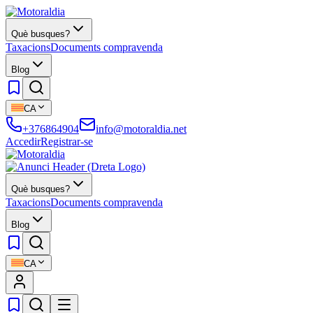
Què busques?
Taxacions
Documents compravenda
Blog
CA
+376864904
info@motoraldia.net
Accedir
Registrar-se
Què busques?
Taxacions
Documents compravenda
Blog
CA