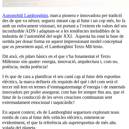
Automobili Lamborghini
, marca pionera e innovadora per tradició
des de que va nèixer, segueix mirant cap al futur i un cop més, ho fa
amb un enfocament visionari, tot portant a l’extrem els valors del seu
inconfusible ADN i adaptant-se a les tendències ineludibles de la
industria de l’automòbil del segle XXI. Aquesta ha estat la base de
sortida per donar forma en aquest impressionant model conceptual
que us presentem aquí, el Lamborghini Terzo Mil·lenio.
Dit això, els pilars bàsics en el que s’ha fonamentat el Terzo
Millennio són quatre: energia, innovació, arquitectura i, com no,
potència, molta potència!
I és que de cara a planificar el seu camí cap al futur dels esportius
elèctrics, la marca defineix els requisits del què i del com serà el
tercer mil·leni en termes d’emmagatzematge d’energia i de materials
innovadors per poder assegurar, com han fet sempre fins ara, que el
futur de la conducció de les seves creacions continuaran sent
extremadament emocional i taquicàrdic!
En aquest context, els de Lamborghini segueixen explorant nous
rumbs de cara al futur dels vehicles elèctrics, entenent-se
evidentment, el que fa referència als superesportius de més alta
volada del planeta.