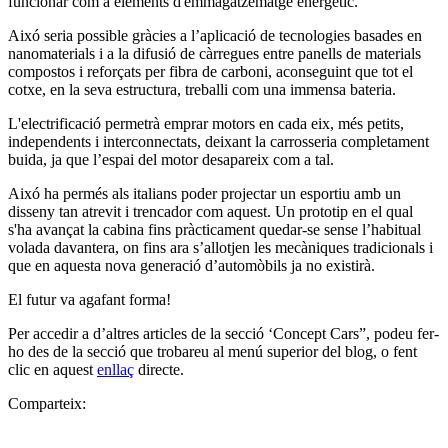
funcionar com a elements d'emmagatzematge energètic.
Aixó seria possible gràcies a l’aplicació de tecnologies basades en
nanomaterials i a la difusió de càrregues entre panells de materials
compostos i reforçats per fibra de carboni, aconseguint que tot el
cotxe, en la seva estructura, treballi com una immensa bateria.
L'electrificació permetrà emprar motors en cada eix, més petits,
independents i interconnectats, deixant la carrosseria completament
buida, ja que l’espai del motor desapareix com a tal.
Aixó ha permés als italians poder projectar un esportiu amb un
disseny tan atrevit i trencador com aquest. Un prototip en el qual
s'ha avançat la cabina fins pràcticament quedar-se sense l’habitual
volada davantera, on fins ara s’allotjen les mecàniques tradicionals i
que en aquesta nova generació d’automòbils ja no existirà.
El futur va agafant forma!
Per accedir a d’altres articles de la secció ‘Concept Cars”, podeu fer-
ho des de la secció que trobareu al menú superior del blog, o fent
clic en aquest
enllaç
directe.
Comparteix: