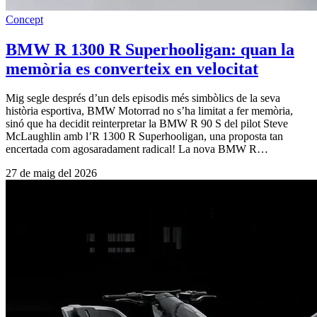
Concept
BMW R 1300 R Superhooligan: quan la
memòria es converteix en velocitat
Mig segle després d’un dels episodis més simbòlics de la seva
història esportiva, BMW Motorrad no s’ha limitat a fer memòria,
sinó que ha decidit reinterpretar la BMW R 90 S del pilot Steve
McLaughlin amb l’R 1300 R Superhooligan, una proposta tan
encertada com agosaradament radical! La nova BMW R…
27 de maig del 2026