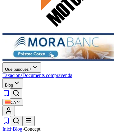
Què busques?
Taxacions
Documents compravenda
Blog
CA
Inici
›
Blog
›
Concept