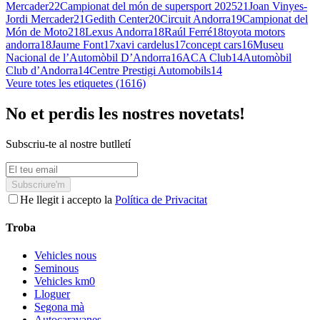
Mercader
22
Campionat del món de supersport 2025
21
Joan Vinyes-
Jordi Mercader
21
Gedith Center
20
Circuit Andorra
19
Campionat del
Món de Moto2
18
Lexus Andorra
18
Raúl Ferré
18
toyota motors
andorra
18
Jaume Font
17
xavi cardelus
17
concept cars
16
Museu
Nacional de l’Automòbil D’Andorra
16
ACA Club
14
Automòbil
Club d’Andorra
14
Centre Prestigi Automobils
14
Veure totes les etiquetes (1616)
No et perdis les nostres novetats!
Subscriu-te al nostre butlletí
Subscriure'm
He llegit i accepto la
Política de Privacitat
Troba
Vehicles nous
Seminous
Vehicles km0
Lloguer
Segona mà
Autocaravanes