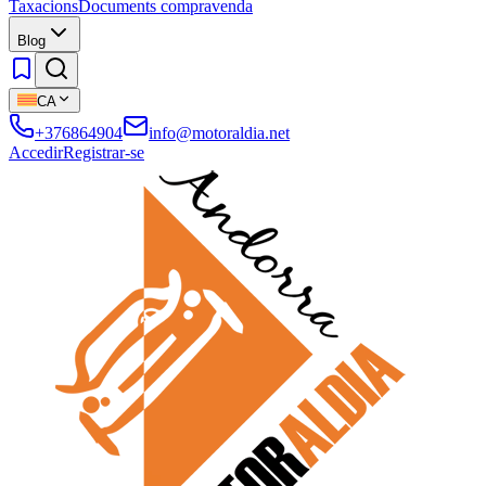
Taxacions
Documents compravenda
Blog
CA
+376864904
info@motoraldia.net
Accedir
Registrar-se