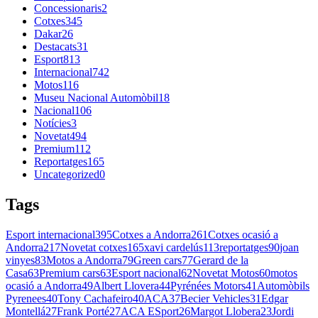
Concessionaris
2
Cotxes
345
Dakar
26
Destacats
31
Esport
813
Internacional
742
Motos
116
Museu Nacional Automòbil
18
Nacional
106
Notícies
3
Novetat
494
Premium
112
Reportatges
165
Uncategorized
0
Tags
Esport internacional
395
Cotxes a Andorra
261
Cotxes ocasió a
Andorra
217
Novetat cotxes
165
xavi cardelús
113
reportatges
90
joan
vinyes
83
Motos a Andorra
79
Green cars
77
Gerard de la
Casa
63
Premium cars
63
Esport nacional
62
Novetat Motos
60
motos
ocasió a Andorra
49
Albert Llovera
44
Pyrénées Motors
41
Automòbils
Pyrenees
40
Tony Cachafeiro
40
ACA
37
Becier Vehicles
31
Edgar
Montellá
27
Frank Porté
27
ACA ESport
26
Margot Llobera
23
Jordi