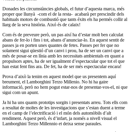
Donades les circumstàncies globals, el futur d’aquesta marca, més
proper que llunyà -com el de la resta- acabarà per prescindir dels
habituals motors de combustió que tants éxits els ha permés collir al
llarg de la seva història. Aixó és de calaix!
Com és de preveure però, un pas així ha d’estar molt ben calculat
abans de fer-lo i fins i tot, abans d’anunciar-lo. En aquest sentit de
passes ja en porten unes quantes de fetes. Passes per fer que no
solament sigui qüestió d’un canvi i prou, ha de ser un canvi que a
més de posar-se en línia amb les necessitats ambientals en quant a
propulsors aptes, ha de ser igualment d’espectacular que tot el que
han estat fent fins ara. De fet, ha de ser més espectacular encara!
Prova d’això la tenim en aquest model que us presentem aquí
breument, el Lamborghini Terzo Millenio. No hi ha gaire
informació, però no hem pogut estar-nos de presentar-vos-el, ni que
sigui com un apunt.
Ja hi ha uns quants prototips sorgits i presentats arreu. Tots ells com
a resultat de moltes de les investigacions que s’estan duent a terme
en el camp de l’electrificació i el món dels automòbils d’alt
rendiment. Aquest però, és d’infart, ja només a nivell visual el
Lamborghini Terzo Millennio et deixa sense paraules.