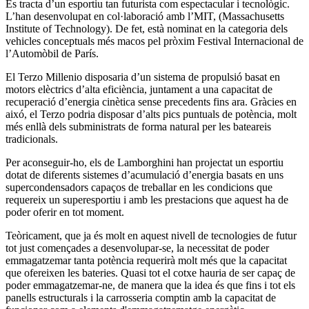
Es tracta d’un esportiu tan futurista com espectacular i tecnològic.
L’han desenvolupat en col·laboració amb l’MIT, (Massachusetts
Institute of Technology). De fet, està nominat en la categoria dels
vehicles conceptuals més macos pel pròxim Festival Internacional de
l’Automòbil de París.
El Terzo Millenio disposaria d’un sistema de propulsió basat en
motors elèctrics d’alta eficiència, juntament a una capacitat de
recuperació d’energia cinètica sense precedents fins ara. Gràcies en
aixó, el Terzo podria disposar d’alts pics puntuals de potència, molt
més enllà dels subministrats de forma natural per les bateareis
tradicionals.
Per aconseguir-ho, els de Lamborghini han projectat un esportiu
dotat de diferents sistemes d’acumulació d’energia basats en uns
supercondensadors capaços de treballar en les condicions que
requereix un superesportiu i amb les prestacions que aquest ha de
poder oferir en tot moment.
Teòricament, que ja és molt en aquest nivell de tecnologies de futur
tot just començades a desenvolupar-se, la necessitat de poder
emmagatzemar tanta potència requerirà molt més que la capacitat
que ofereixen les bateries. Quasi tot el cotxe hauria de ser capaç de
poder emmagatzemar-ne, de manera que la idea és que fins i tot els
panells estructurals i la carrosseria comptin amb la capacitat de