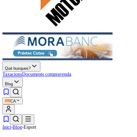
Què busques?
Taxacions
Documents compravenda
Blog
CA
Inici
›
Blog
›
Esport