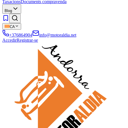
Taxacions
Documents compravenda
Blog
CA
+376864904
info@motoraldia.net
Accedir
Registrar-se