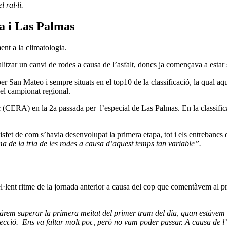
 ral·li.
ra i Las Palmas
nt a la climatologia.
itzar un canvi de rodes a causa de l’asfalt, doncs ja començava a estar 
er San Mateo i sempre situats en el top10 de la classificació, la qual a
 el campionat regional.
ERA) en la 2a passada per l’especial de Las Palmas. En la classificaci
sfet de com s’havia desenvolupat la primera etapa, tot i els entrebancs
ema de la tria de les rodes a causa d’aquest temps tan variable”.
lent ritme de la jornada anterior a causa del cop que comentàvem al pri
rem superar la primera meitat del primer tram del dia, quan estàvem fe
otecció. Ens va faltar molt poc, però no vam poder passar. A causa de l