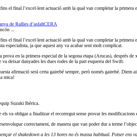
ns el final l’excel·lent actuació amb la qual van completar la primera et
ya de Rallies d’asfalt
CERA
ns el final l’excel·lent actuació amb la qual van completar la primera 
ta especialista, ja que aquest any va acabar sent molt complicat.
a prova en la primera especial de la segona etapa (Arucas), després de 
ue va deixar danyades les dues rodes de la part esquerra del Swift.
Aquesta afirmació será certa gairebé sempre, però només gairebé. Diem a
na mica!
equip Suzuki Ibèrica.
els va obligar a finalitzar el recorregut sense provar les modificacions 
esenvolupar correctament, de manera que van poder dur a terme l’objecti
nçar el shakedown a les 13 hores no és massa habitual. Potser ens v