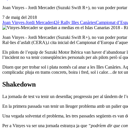
Joan Vinyes - Jordi Mercader (Suzuki Swift R+), no van poder portar fi
7 de maig del 2018
Joan Vinyes-Jordi Mercader
42è Rally Illes Canàries
Campionat d’Espan
Joan Vinyes - Jordi Mercader (Suzuki Swift R+), no van poder portar fi
Ral·lies d’asfalt (CERA),i cita inicial del Campionat d’Europa d’aques
Els pilots de l’equip de Suzuki Motor Ibèrica van haver d’abandonar l
l’incident no va tenir conseqüències personals per als pilots però sí q
Diuen que per trobar sol i plata només cal anar a les Illes Canàries. 
complicada: pluja en trams concrets, boira i fred, sol i calor…de tot u
Shakedown
La jornada de test va tenir un desenllaç progressiu per al tàndem de l’
En la primera passada van tenir un lleuger problema amb un palier que 
Una vegada solventat el problema, les tres passades següents es van d
Per a Vinyes va ser una jornada estranya ja que
“podríem dir que come