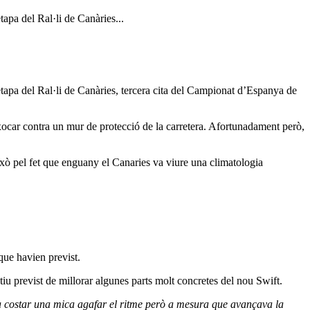
apa del Ral·li de Canàries...
etapa del Ral·li de Canàries, tercera cita del Campionat d’Espanya de
xocar contra un mur de protecció de la carretera. Afortunadament però,
ixò pel fet que enguany el Canaries va viure una climatologia
que havien previst.
u previst de millorar algunes parts molt concretes del nou Swift.
a costar una mica agafar el ritme però a mesura que avançava la