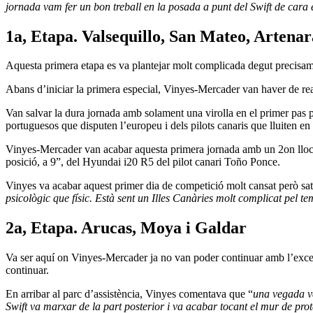
jornada vam fer un bon treball en la posada a punt del Swift de cara el
1a, Etapa. Valsequillo, San Mateo, Artena
Aquesta primera etapa es va plantejar molt complicada degut precisame
Abans d’iniciar la primera especial, Vinyes-Mercader van haver de real
Van salvar la dura jornada amb solament una virolla en el primer pas p
portuguesos que disputen l’europeu i dels pilots canaris que lluiten en
Vinyes-Mercader van acabar aquesta primera jornada amb un 2on lloc (C
posició, a 9”, del Hyundai i20 R5 del pilot canari Toño Ponce.
Vinyes va acabar aquest primer dia de competició molt cansat però sati
psicològic que físic. Està sent un Illes Canàries molt complicat pel t
2a, Etapa. Arucas, Moya i Galdar
Va ser aquí on Vinyes-Mercader ja no van poder continuar amb l’excel·
continuar.
En arribar al parc d’assistència, Vinyes comentava que “
una vegada và
Swift va marxar de la part posterior i va acabar tocant el mur de pr