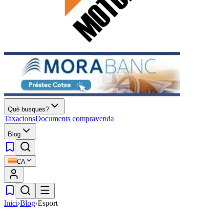
Què busques?
Taxacions
Documents compravenda
Blog
CA
Inici
›
Blog
›
Esport