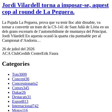
Jordi Vilardell torna a imposar-se, aquest
cop al round de La Peguera.
La Pujada La Peguera, prova que va tenir lloc ahir dissabte, va
tornar a convertir un tram de la CS-141 de Sant Julià de Lòria en un
dels grans escenaris de l’automobilisme de muntanya del Principat.
Jordi Vilardell En aquesta ocasió la quarta cita puntuable per al
Campionat d’Andorra…
26 de juliol del 2026
ACA Club
Gedith Center
Erik Faura
Categories
Tots
3009
Concept
36
Concessionaris
2
Cotxes
345
Dakar
26
Destacats
31
Esport
813
Internacional
742
Motos
116