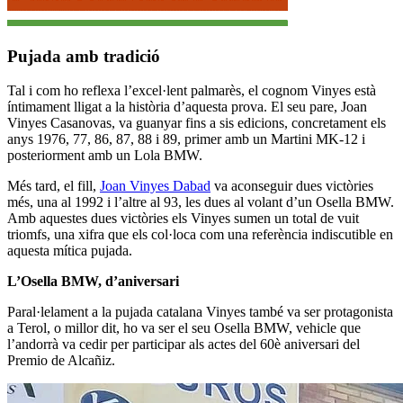
Pujada amb tradició
Tal i com ho reflexa l’excel·lent palmarès, el cognom Vinyes està
íntimament lligat a la història d’aquesta prova. El seu pare, Joan
Vinyes Casanovas, va guanyar fins a sis edicions, concretament els
anys 1976, 77, 86, 87, 88 i 89, primer amb un Martini MK-12 i
posteriorment amb un Lola BMW.
Més tard, el fill,
Joan Vinyes Dabad
va aconseguir dues victòries
més, una al 1992 i l’altre al 93, les dues al volant d’un Osella BMW.
Amb aquestes dues victòries els Vinyes sumen un total de vuit
triomfs, una xifra que els col·loca com una referència indiscutible en
aquesta mítica pujada.
L’Osella BMW, d’aniversari
Paral·lelament a la pujada catalana Vinyes també va ser protagonista
a Terol, o millor dit, ho va ser el seu Osella BMW, vehicle que
l’andorrà va cedir per participar als actes del 60è aniversari del
Premio de Alcañiz.