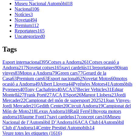
Museu Nacional Automòbil
18
Nacional
106
Notícies
3
Novetat
494
Premium
112
Reportatges
165
Uncategorized
0
Tags
Esport internacional
395
Cotxes a Andorra
261
Cotxes ocasió a
Andorra
217
Novetat cotxes
165
xavi cardelús
113
reportatges
90
joan
vinyes
83
Motos a Andorra
79
Green cars
77
Gerard de la
Casa
63
Premium cars
63
Esport nacional
62
Novetat Motos
60
motos
ocasió a Andorra
49
Albert Llovera
44
Pyrénées Motors
41
Automòbils
Pyrenees
40
Tony Cachafeiro
40
ACA
37
Becier Vehicles
31
Edgar
Montellá
27
Frank Porté
27
ACA ESport
26
Margot Llobera
23
Jordi
Mercader
22
Campionat del món de supersport 2025
21
Joan Vinyes-
Jordi Mercader
21
Gedith Center
20
Circuit Andorra
19
Campionat del
Món de Moto2
18
Lexus Andorra
18
Raúl Ferré
18
toyota motors
andorra
18
Jaume Font
17
xavi cardelus
17
concept cars
16
Museu
Nacional de l’Automòbil D’Andorra
16
ACA Club
14
Automòbil
Club d’Andorra
14
Centre Prestigi Automobils
14
Veure totes les etiquetes (1616)