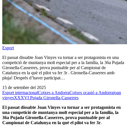
Esport
El passat dissabte Joan Vinyes va tornar a ser protagonista en una
competició de muntanya molt especial per a la família, la 36a Pujada
Gironella-Casserres, prova puntuable per al Campionat de
Catalunya en la què el pilot va fer 3r . Gironella-Casserres amb
pluja! Després d’haver participat…
15 de setembre del 2025
Esport internacional
Cotxes a Andorra
Cotxes ocasió a Andorra
joan
vinyes
XXXVI Pujada Gironella-Casserres
El passat dissabte Joan Vinyes va tornar a ser protagonista en
una competició de muntanya molt especial per a la família, la
36a Pujada Gironella-Casserres, prova puntuable per al
Campionat de Catalunya en la què el pilot va fer 3r
.