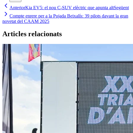
Anterior
Kia EV5: el nou C-SUV elèctric que apunta alt
Següent
Compte enrere per a la Pujada Beixalís: 39 pilots davant la gran
novetat del CAAM 2025
Articles relacionats