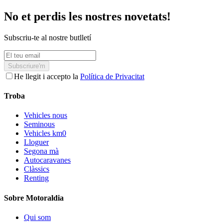
No et perdis les nostres novetats!
Subscriu-te al nostre butlletí
Subscriure'm
He llegit i accepto la
Política de Privacitat
Troba
Vehicles nous
Seminous
Vehicles km0
Lloguer
Segona mà
Autocaravanes
Clàssics
Renting
Sobre Motoraldia
Qui som