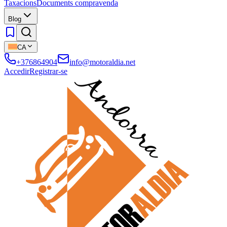
Taxacions
Documents compravenda
Blog
CA
+376864904
info@motoraldia.net
Accedir
Registrar-se