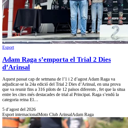
Esport
Adam Raga s’emporta el Trial 2 Dies
d’Arinsal
Aquest passat cap de setmana de l’1 i 2 d’agost Adam Raga va
adjudicar-se la 24a edició del Trial 2 Dies d’Arinsal, en una prova
que va reunir fins a 316 pilots de 12 països diferents , fet que la situa
entre les cites més destacades de trial al Principat. Raga s’endú la
categoria reina El…
5 d’agost del 2026
Esport internacional
Moto Club Arinsal
Adam Raga