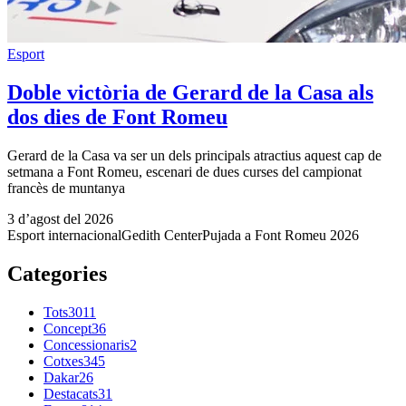
Esport
Doble victòria de Gerard de la Casa als
dos dies de Font Romeu
Gerard de la Casa va ser un dels principals atractius aquest cap de
setmana a Font Romeu, escenari de dues curses del campionat
francès de muntanya
3 d’agost del 2026
Esport internacional
Gedith Center
Pujada a Font Romeu 2026
Categories
Tots
3011
Concept
36
Concessionaris
2
Cotxes
345
Dakar
26
Destacats
31