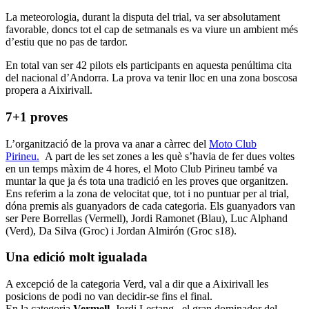
La meteorologia, durant la disputa del trial, va ser absolutament
favorable, doncs tot el cap de setmanals es va viure un ambient més
d’estiu que no pas de tardor.
En total van ser 42 pilots els participants en aquesta penúltima cita
del nacional d’Andorra. La prova va tenir lloc en una zona boscosa
propera a Aixirivall.
7+1 proves
L’organització de la prova va anar a càrrec del
Moto Club
Pirineu.
A part de les set zones a les què s’havia de fer dues voltes
en un temps màxim de 4 hores, el Moto Club Pirineu també va
muntar la que ja és tota una tradició en les proves que organitzen.
Ens referim a la zona de velocitat que, tot i no puntuar per al trial,
dóna premis als guanyadors de cada categoria. Els guanyadors van
ser Pere Borrellas (Vermell), Jordi Ramonet (Blau), Luc Alphand
(Verd), Da Silva (Groc) i Jordan Almirón (Groc s18).
Una edició molt igualada
A excepció de la categoria Verd, val a dir que a Aixirivall les
posicions de podi no van decidir-se fins el final.
En la categoria
Vermell
, Jordi Lestang, el gran dominador del