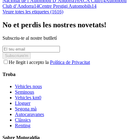
Nacional de l’Automòbil D’Andorra
16
ACA Club
14
Automòbil
Club d’Andorra
14
Centre Prestigi Automobils
14
Veure totes les etiquetes (1616)
No et perdis les nostres novetats!
Subscriu-te al nostre butlletí
Subscriure'm
He llegit i accepto la
Política de Privacitat
Troba
Vehicles nous
Seminous
Vehicles km0
Lloguer
Segona mà
Autocaravanes
Clàssics
Renting
Sobre Motoraldia