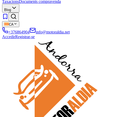
Taxacions
Documents compravenda
Blog
CA
+376864904
info@motoraldia.net
Accedir
Registrar-se