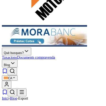
Què busques?
Taxacions
Documents compravenda
Blog
CA
Inici
›
Blog
›
Esport