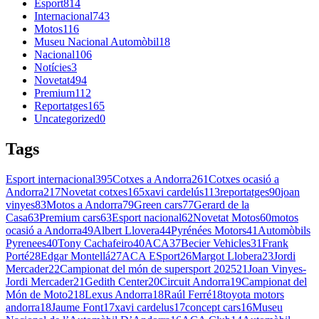
Esport
814
Internacional
743
Motos
116
Museu Nacional Automòbil
18
Nacional
106
Notícies
3
Novetat
494
Premium
112
Reportatges
165
Uncategorized
0
Tags
Esport internacional
395
Cotxes a Andorra
261
Cotxes ocasió a
Andorra
217
Novetat cotxes
165
xavi cardelús
113
reportatges
90
joan
vinyes
83
Motos a Andorra
79
Green cars
77
Gerard de la
Casa
63
Premium cars
63
Esport nacional
62
Novetat Motos
60
motos
ocasió a Andorra
49
Albert Llovera
44
Pyrénées Motors
41
Automòbils
Pyrenees
40
Tony Cachafeiro
40
ACA
37
Becier Vehicles
31
Frank
Porté
28
Edgar Montellá
27
ACA ESport
26
Margot Llobera
23
Jordi
Mercader
22
Campionat del món de supersport 2025
21
Joan Vinyes-
Jordi Mercader
21
Gedith Center
20
Circuit Andorra
19
Campionat del
Món de Moto2
18
Lexus Andorra
18
Raúl Ferré
18
toyota motors
andorra
18
Jaume Font
17
xavi cardelus
17
concept cars
16
Museu