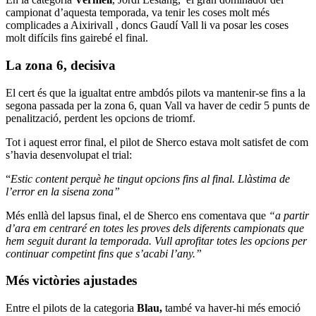
campionat d’aquesta temporada, va tenir les coses molt més
complicades a Aixirivall , doncs Gaudí Vall li va posar les coses
molt difícils fins gairebé el final.
La zona 6, decisiva
El cert és que la igualtat entre ambdós pilots va mantenir-se fins a la
segona passada per la zona 6, quan Vall va haver de cedir 5 punts de
penalització, perdent les opcions de triomf.
Tot i aquest error final, el pilot de Sherco estava molt satisfet de com
s’havia desenvolupat el trial:
“
Estic content perquè he tingut opcions fins al final. Llàstima de
l’error en la sisena zona”
Més enllà del lapsus final, el de Sherco ens comentava que
“a partir
d’ara em centraré en totes les proves dels diferents campionats que
hem seguit durant la temporada. Vull aprofitar totes les opcions per
continuar competint fins que s’acabi l’any.”
Més victòries ajustades
Entre el pilots de la categoria
Blau,
també va haver-hi més emoció