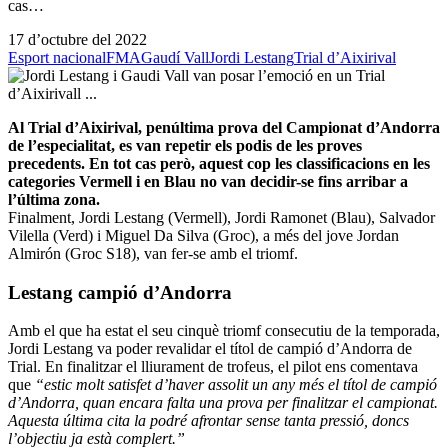
cas…
17 d’octubre del 2022
Esport nacional
FMA
Gaudí Vall
Jordi Lestang
Trial d’Aixirival
Al Trial d’Aixirival, penúltima prova del Campionat d’Andorra
de l’especialitat, es van repetir els podis de les proves
precedents. En tot cas però, aquest cop les classificacions en les
categories Vermell i en Blau no van decidir-se fins arribar a
l’última zona.
Finalment, Jordi Lestang (Vermell), Jordi Ramonet (Blau), Salvador
Vilella (Verd) i Miguel Da Silva (Groc), a més del jove Jordan
Almirón (Groc S18), van fer-se amb el triomf.
Lestang campió d’Andorra
Amb el que ha estat el seu cinquè triomf consecutiu de la temporada,
Jordi Lestang va poder revalidar el títol de campió d’Andorra de
Trial. En finalitzar el lliurament de trofeus, el pilot ens comentava
que
“estic molt satisfet d’haver assolit un any més el títol de campió
d’Andorra, quan encara falta una prova per finalitzar el campionat.
Aquesta última cita la podré afrontar sense tanta pressió, doncs
l’objectiu ja està complert.”