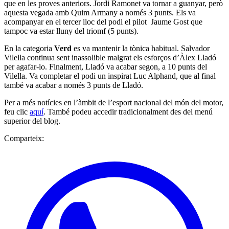
que en les proves anteriors. Jordi Ramonet va tornar a guanyar, però
aquesta vegada amb Quim Armany a només 3 punts. Els va
acompanyar en el tercer lloc del podi el pilot Jaume Gost que
tampoc va estar lluny del triomf (5 punts).
En la categoria
Verd
es va mantenir la tònica habitual. Salvador
Vilella continua sent inassolible malgrat els esforços d’Àlex Lladó
per agafar-lo. Finalment, Lladó va acabar segon, a 10 punts del
Vilella. Va completar el podi un inspirat Luc Alphand, que al final
també va acabar a només 3 punts de Lladó.
Per a més notícies en l’àmbit de l’esport nacional del món del motor,
feu clic
aquí
. També podeu accedir tradicionalment des del menú
superior del blog.
Comparteix: