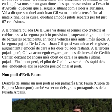
en la què va mostrar un gran ritme a les quatre ascensions a l’estació
d’Arcalís, quelcom que el segueix situant com a líder a Turismes.
Val a dir que seu duel amb Joan Gil va mantenir la tensió fins al
mateix final de la cursa, quedant ambdós pilots separats per tot just
67 centèsimes.
A la primera pujada De la Casa va donar el primer cop d’efecte al
col·locar-se a la segona posició provisional, superant el gran nombre
de barquetes participants, en teoria vehicles més àgils i més ràpids. A
la segona pujada De la Casa i Joan Gil quasi van calcar els registres,
augmentant l’emoció de cara a les dues pujades restants. A la tercera
pujada però, Gil va aconseguir esgarrapar unes dècimes al de Gedith
Center, deixant tot encara més obert de cara a la quarta i última
pujada. Finalment però, el pilot de Gedith va ser el més ràpid dels
dos, enduent-se així la segona posició final al podi.
Nou podi d’Erik Faura
Després de sumar un nou podi al seu palmarès Erik Faura (Cupra de
Baporo Motorsport) també va ser un dels grans protagonistes de la
Pujada Arcalís.