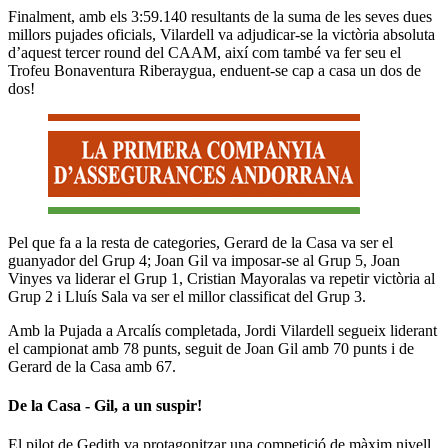
Finalment, amb els 3:59.140 resultants de la suma de les seves dues
millors pujades oficials, Vilardell va adjudicar-se la victòria absoluta
d’aquest tercer round del CAAM, així com també va fer seu el
Trofeu Bonaventura Riberaygua, enduent-se cap a casa un dos de
dos!
Pel que fa a la resta de categories, Gerard de la Casa va ser el
guanyador del Grup 4; Joan Gil va imposar-se al Grup 5, Joan
Vinyes va liderar el Grup 1, Cristian Mayoralas va repetir victòria al
Grup 2 i Lluís Sala va ser el millor classificat del Grup 3.
Amb la Pujada a Arcalís completada, Jordi Vilardell segueix liderant
el campionat amb 78 punts, seguit de Joan Gil amb 70 punts i de
Gerard de la Casa amb 67.
De la Casa - Gil, a un suspir!
El pilot de Gedith va protagonitzar una competició de màxim nivell