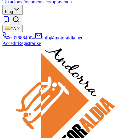
Taxacions
Documents compravenda
Blog
CA
+376864904
info@motoraldia.net
Accedir
Registrar-se