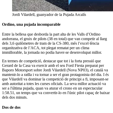
Jordi Vilardell, guanyador de la Pujada Arcalís
Ordino, una pujada incomparable
Entre la bellesa que desborda la part alta de les Valls d’Ordino
andorrana, el gruix de pilots (38 en total) que van competir al llarg
dels 3,6 quilòmetres de tram de la CS-380, més l’excel·lència
organitzativa de l’ACA, tot plegat rematat per un clima
immillorable, la jornada no podia haver-se desenvolupat millor.
En termes de competició, destacar que tot i la forta pressió que
Gerard de la Casa va exercir amb el seu Ford Fiesta preparat per
Baporo Motorsport sobre Jordi Vilardell (Nova NP03), el català va
mantenir-lo a ratlla i va tornar a ser el gran protagonista del dia. I és
que Vilardell va dominar la competició de principi a fi, imposant-se
amb autoritat a totes les curses oficials. La seva millor actuació va
ser a l'última pujada, quan va aturar el crono en un espectacular
1:58.51, un temps que va convertir-lo en l'únic pilot capaç de baixar
dels dos minuts.
Dos de dos