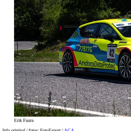
Erik Faura
Info original / fotos: FotoEsport /
ACA