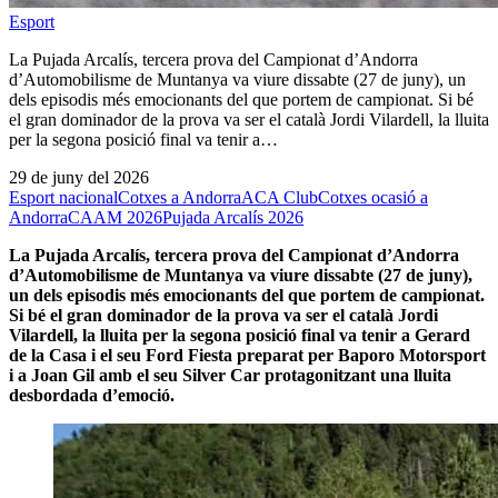
Esport
La Pujada Arcalís, tercera prova del Campionat d’Andorra
d’Automobilisme de Muntanya va viure dissabte (27 de juny), un
dels episodis més emocionants del que portem de campionat. Si bé
el gran dominador de la prova va ser el català Jordi Vilardell, la lluita
per la segona posició final va tenir a…
29 de juny del 2026
Esport nacional
Cotxes a Andorra
ACA Club
Cotxes ocasió a
Andorra
CAAM 2026
Pujada Arcalís 2026
La Pujada Arcalís, tercera prova del Campionat d’Andorra
d’Automobilisme de Muntanya va viure dissabte (27 de juny),
un dels episodis més emocionants del que portem de campionat.
Si bé el gran dominador de la prova va ser el català Jordi
Vilardell, la lluita per la segona posició final va tenir a Gerard
de la Casa i el seu Ford Fiesta preparat per Baporo Motorsport
i a Joan Gil amb el seu Silver Car protagonitzant una lluita
desbordada d’emoció.