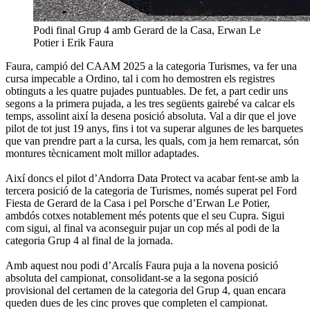
Podi final Grup 4 amb Gerard de la Casa, Erwan Le
Potier i Erik Faura
Faura, campió del CAAM 2025 a la categoria Turismes, va fer una
cursa impecable a Ordino, tal i com ho demostren els registres
obtinguts a les quatre pujades puntuables. De fet, a part cedir uns
segons a la primera pujada, a les tres següents gairebé va calcar els
temps, assolint així la desena posició absoluta. Val a dir que el jove
pilot de tot just 19 anys, fins i tot va superar algunes de les barquetes
que van prendre part a la cursa, les quals, com ja hem remarcat, són
montures tècnicament molt millor adaptades.
Així doncs el pilot d’Andorra Data Protect va acabar fent-se amb la
tercera posició de la categoria de Turismes, només superat pel Ford
Fiesta de Gerard de la Casa i pel Porsche d’Erwan Le Potier,
ambdós cotxes notablement més potents que el seu Cupra. Sigui
com sigui, al final va aconseguir pujar un cop més al podi de la
categoria Grup 4 al final de la jornada.
Amb aquest nou podi d’Arcalís Faura puja a la novena posició
absoluta del campionat, consolidant-se a la segona posició
provisional del certamen de la categoria del Grup 4, quan encara
queden dues de les cinc proves que completen el campionat.