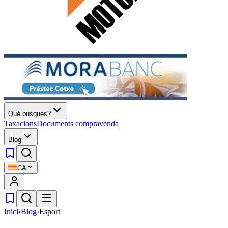
Què busques?
Taxacions
Documents compravenda
Blog
CA
Inici
›
Blog
›
Esport