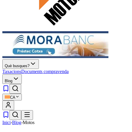
Què busques?
Taxacions
Documents compravenda
Blog
CA
Inici
›
Blog
›
Motos