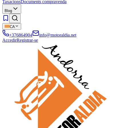
Taxacions
Documents compravenda
Blog
CA
+376864904
info@motoraldia.net
Accedir
Registrar-se