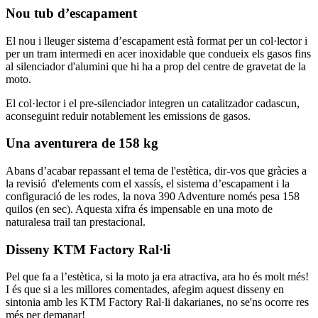
Nou tub d’escapament
El nou i lleuger sistema d’escapament està format per un col·lector i
per un tram intermedi en acer inoxidable que condueix els gasos fins
al silenciador d'alumini que hi ha a prop del centre de gravetat de la
moto.
El col·lector i el pre-silenciador integren un catalitzador cadascun,
aconseguint reduir notablement les emissions de gasos.
Una aventurera de 158 kg
Abans d’acabar repassant el tema de l'estètica, dir-vos que gràcies a
la revisió d'elements com el xassís, el sistema d’escapament i la
configuració de les rodes, la nova 390 Adventure només pesa 158
quilos (en sec). Aquesta xifra és impensable en una moto de
naturalesa trail tan prestacional.
Disseny KTM Factory Ral·li
Pel que fa a l’estètica, si la moto ja era atractiva, ara ho és molt més!
I és que si a les millores comentades, afegim aquest disseny en
sintonia amb les KTM Factory Ral·li dakarianes, no se'ns ocorre res
més per demanar!