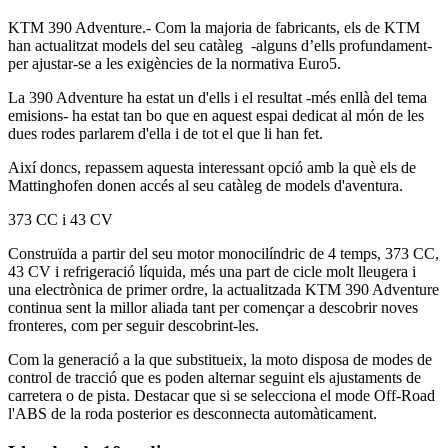
KTM 390 Adventure.- Com la majoria de fabricants, els de KTM
han actualitzat models del seu catàleg -alguns d’ells profundament-
per ajustar-se a les exigències de la normativa Euro5.
La 390 Adventure ha estat un d'ells i el resultat -més enllà del tema
emisions- ha estat tan bo que en aquest espai dedicat al món de les
dues rodes parlarem d'ella i de tot el que li han fet.
Així doncs, repassem aquesta interessant opció amb la què els de
Mattinghofen donen accés al seu catàleg de models d'aventura.
373 CC i 43 CV
Construïda a partir del seu motor monocilíndric de 4 temps, 373 CC,
43 CV i refrigeració líquida, més una part de cicle molt lleugera i
una electrònica de primer ordre, la actualitzada KTM 390 Adventure
continua sent la millor aliada tant per començar a descobrir noves
fronteres, com per seguir descobrint-les.
Com la generació a la que substitueix, la moto disposa de modes de
control de tracció que es poden alternar seguint els ajustaments de
carretera o de pista. Destacar que si se selecciona el mode Off-Road
l'ABS de la roda posterior es desconnecta automàticament.