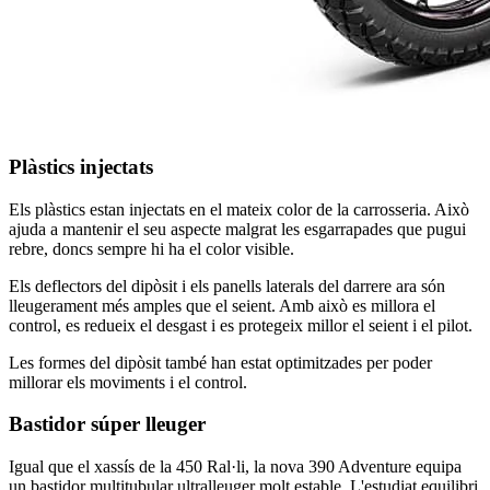
Plàstics injectats
Els plàstics estan injectats en el mateix color de la carrosseria. Això
ajuda a mantenir el seu aspecte malgrat les esgarrapades que pugui
rebre, doncs sempre hi ha el color visible.
Els deflectors del dipòsit i els panells laterals del darrere ara són
lleugerament més amples que el seient. Amb això es millora el
control, es redueix el desgast i es protegeix millor el seient i el pilot.
Les formes del dipòsit també han estat optimitzades per poder
millorar els moviments i el control.
Bastidor súper lleuger
Igual que el xassís de la 450 Ral·li, la nova 390 Adventure equipa
un bastidor multitubular ultralleuger molt estable. L'estudiat equilibri