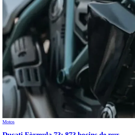
Motos
Ducati Fòrmula 73: 873 bocins de pur