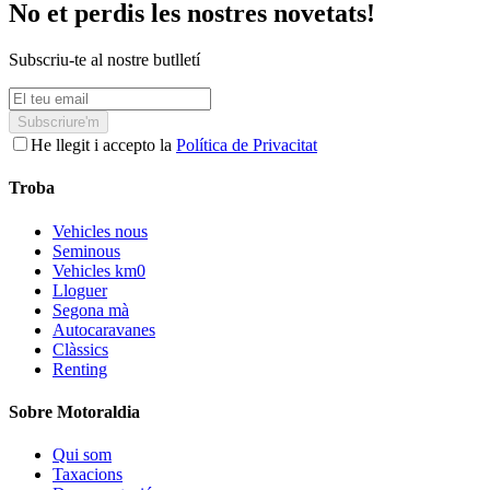
No et perdis les nostres novetats!
Subscriu-te al nostre butlletí
Subscriure'm
He llegit i accepto la
Política de Privacitat
Troba
Vehicles nous
Seminous
Vehicles km0
Lloguer
Segona mà
Autocaravanes
Clàssics
Renting
Sobre Motoraldia
Qui som
Taxacions