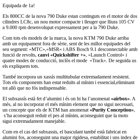
Equipada de 1a!
Els 800CC de la nova 790 Duke estan continguts en el motor de dos
cilindres LC8c, un nou motor compacte i lleuger que lliura 105 CV
a 9.000 rpm desenvolupat expressament per a la 790 Duke.
Com tots els models de la marca, la nova KTM 790 Duke arriba
amb un equipament fora de sèrie, sent de les millor equipades del
seu segment: «MTC»,«MSR» i ABS Bosch 9.1 desconnectable amb
funció de revolts,
canvi «Quickshifter +»
, «Launch Control» i
quatre modes de conducció, inclòs el mode «Track». De seguida us
els expliquem tots.
També incorpora un xassís multitubular extremadament resistent.
Tots els components han estat reduïts al mínim i essencial,eliminant
tot allò que no fós indispensable.
El subxassís està fet d’alumini i és on hi ha l’anomenat
«airbox»
. A
més, al no incorporar el més mínim element que no sigui necessari,
un concepte que els de KTM han anomenat
«Purity Conception»
,
s’ha aconseguit reduïr el pes al mínim, aconseguint que la moto
sigui extremadament manejable.
Com en el cas del subxassis, el basculant també està fabricat en
alumini fos, aconseguint una major rigidesa, estabilitat i uns index de