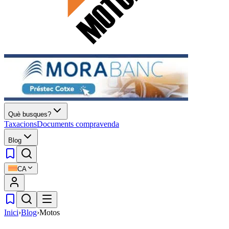
Què busques?
Taxacions
Documents compravenda
Blog
CA
Inici
›
Blog
›
Motos