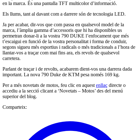
en la marca. És una pantalla TFT multicolor d’informació.
Els llums, tant al davant com a darrere són de tecnologia LED.
Ja per acabar, dir-vos que com passa en qualsevol model de la
marca, l’àmplia gamma d’accessoris que hi ha disponibles us
permetran donar-li a la vostra 790 DUKE l’enfocament que més
t’escaigui en funció de la vostra personalitat i forma de conduir,
segons sigueu més esportius i radicals o més tradicionals a l’hora de
llantar-vos a traçar com mai fins ara, els revols de qualsevol
carretera.
Parlant de traçar i de revolts, acabarem dient-vos una darrera dada
important. La nova 790 Duke de KTM pesa només 169 kg.
Per a més novetats de motos, feu clic en aquest
enllaç
directe o
accediu a la secció clicant a ‘Novetats – Motos’ des del menú
superior del blog.
Comparteix: