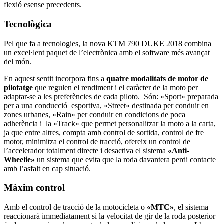
flexió esense precedents.
Tecnològica
Pel que fa a tecnologies, la nova KTM 790 DUKE 2018 combina
un excel·lent paquet de l’electrònica amb el software més avançat
del món.
En aquest sentit incorpora fins a
quatre modalitats de motor de
pilotatge
que regulen el rendiment i el caràcter de la moto per
adaptar-se a les preferències de cada piloto. Són: «Sport» preparada
per a una conducció esportiva, «Street» destinada per conduir en
zones urbanes, «Rain» per conduir en condicions de poca
adherència i la «Track» que permet personalitzar la moto a la carta,
ja que entre altres, compta amb control de sortida, control de fre
motor, minimitza el control de tracció, ofereix un control de
l’accelerador totalment directe i desactiva el sistema
«Anti-
Wheelie»
un sistema que evita que la roda davantera perdi contacte
amb l’asfalt en cap situació.
Màxim control
Amb el control de tracció de la motocicleta o
«MTC»
, el sistema
reaccionarà immediatament si la velocitat de gir de la roda posterior