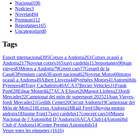
Nacional
106
Notícies
3
Novetat
494
Premium
112
Reportatges
165
Uncategorized
0
Tags
Esport internacional
395
Cotxes a Andorra
261
Cotxes ocasió a
Andorra
217
Novetat cotxes
165
xavi cardelús
113
reportatges
90
joan
vinyes
83
Motos a Andorra
79
Green cars
77
Gerard de la
Casa
63
Premium cars
63
Esport nacional
62
Novetat Motos
60
motos
ocasió a Andorra
49
Albert Llovera
44
Pyrénées Motors
41
Automòbils
Pyrenees
40
Tony Cachafeiro
40
ACA
37
Becier Vehicles
31
Frank
Porté
28
Edgar Montellá
27
ACA ESport
26
Margot Llobera
23
Jordi
Mercader
22
Campionat del món de supersport 2025
21
Joan Vinyes-
Jordi Mercader
21
Gedith Center
20
Circuit Andorra
19
Campionat del
Món de Moto2
18
Lexus Andorra
18
Raúl Ferré
18
toyota motors
andorra
18
Jaume Font
17
xavi cardelus
17
concept cars
16
Museu
Nacional de l’Automòbil D’Andorra
16
ACA Club
14
Automòbil
Club d’Andorra
14
Centre Prestigi Automobils
14
Veure totes les etiquetes (1616)