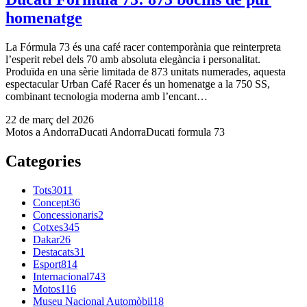
homenatge
La Fórmula 73 és una café racer contemporània que reinterpreta
l’esperit rebel dels 70 amb absoluta elegància i personalitat.
Produïda en una sèrie limitada de 873 unitats numerades, aquesta
espectacular Urban Café Racer és un homenatge a la 750 SS,
combinant tecnologia moderna amb l’encant…
22 de març del 2026
Motos a Andorra
Ducati Andorra
Ducati formula 73
Categories
Tots
3011
Concept
36
Concessionaris
2
Cotxes
345
Dakar
26
Destacats
31
Esport
814
Internacional
743
Motos
116
Museu Nacional Automòbil
18