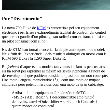
Pur “Divertimento”
La nova 790 Duke de
KTM
es caracteritza pel seu equipament
electrònic i per la seva extraordinària facilitat de control. Un control
que permet gaudir d’un pilotatge tan radical com excitant, tant si ets
un pilot consumat com si no.
Els de KTM han tornat a encertar-la de ple amb aquest nou model.
Neix fruit de l’experiència i dels resultats obtinguts en motos com la
KTM 690 Duke i la 1290 Súper Duke R.
En
feeback
d’aquests dos models tan venuts i aclamats pels usuaris
els ha servit per esprèmer al màxim les seves intencions a l’hora de
desenvolupar el que podríem considerar quasi com un nou concepte.
Una moto lleugera, maniobrable i àgil com una moto de mitjana
cilindrada però potent i nerviosa com una moto de gran cubicatge.
Arriba amb un equipament fora de sèrie: «MTC»,
«MSR» i ABS Bosch 9.1 desconnectable amb funció
de revolts, canvi «Quickshifter +», «Launch Control» i
quatre modes de conducció