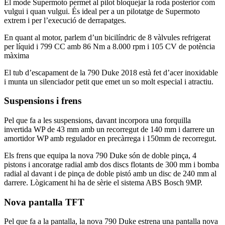
El mode Supermoto permet al pilot bloquejar la roda posterior com
vulgui i quan vulgui. És ideal per a un pilotatge de Supermoto
extrem i per l’execució de derrapatges.
En quant al motor, parlem d’un bicilíndric de 8 vàlvules refrigerat
per líquid i 799 CC amb 86 Nm a 8.000 rpm i 105 CV de potència
màxima
El tub d’escapament de la 790 Duke 2018 està fet d’acer inoxidable
i munta un silenciador petit que emet un so molt especial i atractiu.
Suspensions i frens
Pel que fa a les suspensions, davant incorpora una forquilla
invertida WP de 43 mm amb un recorregut de 140 mm i darrere un
amortidor WP amb regulador en precàrrega i 150mm de recorregut.
Els frens que equipa la nova 790 Duke són de doble pinça, 4
pistons i ancoratge radial amb dos discs flotants de 300 mm i bomba
radial al davant i de pinça de doble pistó amb un disc de 240 mm al
darrere. Lògicament hi ha de sèrie el sistema ABS Bosch 9MP.
Nova pantalla TFT
Pel que fa a la pantalla, la nova 790 Duke estrena una pantalla nova