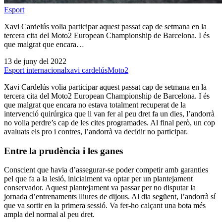
Esport
Xavi Cardelús volia participar aquest passat cap de setmana en la
tercera cita del Moto2 European Championship de Barcelona. I és
que malgrat que encara…
13 de juny del 2022
Esport internacional
xavi cardelús
Moto2
Xavi Cardelús volia participar aquest passat cap de setmana en la
tercera cita del Moto2 European Championship de Barcelona. I és
que malgrat que encara no estava totalment recuperat de la
intervenció quirúrgica que li van fer al peu dret fa un dies, l’andorrà
no volia perdre’s cap de les cites programades. Al final però, un cop
avaluats els pro i contres, l’andorrà va decidir no participar.
Entre la prudència i les ganes
Conscient que havia d’assegurar-se poder competir amb garanties
pel que fa a la lesió, inicialment va optar per un plantejament
conservador. Aquest plantejament va passar per no disputar la
jornada d’entrenaments lliures de dijous. Al dia següent, l’andorrà sí
que va sortir en la primera sessió. Va fer-ho calçant una bota més
ampla del normal al peu dret.