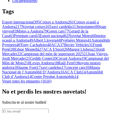
Uncategorized
0
Tags
Esport internacional
395
Cotxes a Andorra
261
Cotxes ocasió a
Andorra
217
Novetat cotxes
165
xavi cardelús
113
reportatges
90
joan
vinyes
83
Motos a Andorra
79
Green cars
77
Gerard de la
Casa
63
Premium cars
63
Esport nacional
62
Novetat Motos
60
motos
ocasió a Andorra
49
Albert Llovera
44
Pyrénées Motors
41
Automòbils
Pyrenees
40
Tony Cachafeiro
40
ACA
37
Becier Vehicles
31
Frank
Porté
28
Edgar Montellá
27
ACA ESport
26
Margot Llobera
23
Jordi
Mercader
22
Campionat del món de supersport 2025
21
Joan Vinyes-
Jordi Mercader
21
Gedith Center
20
Circuit Andorra
19
Campionat del
Món de Moto2
18
Lexus Andorra
18
Raúl Ferré
18
toyota motors
andorra
18
Jaume Font
17
xavi cardelus
17
concept cars
16
Museu
Nacional de l’Automòbil D’Andorra
16
ACA Club
14
Automòbil
Club d’Andorra
14
Centre Prestigi Automobils
14
Veure totes les etiquetes (1616)
No et perdis les nostres novetats!
Subscriu-te al nostre butlletí