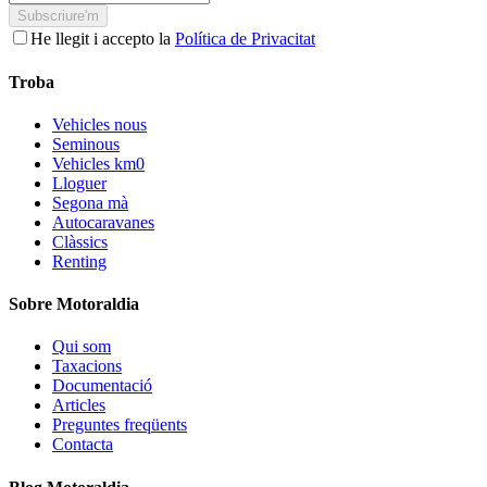
Subscriure'm
He llegit i accepto la
Política de Privacitat
Troba
Vehicles nous
Seminous
Vehicles km0
Lloguer
Segona mà
Autocaravanes
Clàssics
Renting
Sobre Motoraldia
Qui som
Taxacions
Documentació
Articles
Preguntes freqüents
Contacta