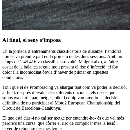
Al final, el seny s’imposa
En la jornada d’entrenaments classificatoris de dissabte, l’andorrà
només va prendre part en la primera de les dues sessions. Amb un
temps de 1’45.416 va classificar-se vuitè. Malgrat això, a l’altre
costat de la balança seguia molt present el risc d’infecció, el fort
dolor i la incomoditat òbvia d’haver de pilotar en aquestes
condicions.
Tot i que el de Promoracing va allargar tant com va poder la decisió,
al final, després d’avaluar les diferents opcions i els riscos que
suposava participar, metges, pilot i equip van prendre la decisió
definitiva de no participar al Moto2 European Championship del
Circuit de Barcelona-Catalunya.
El que està clar -i no cal ser metge per entendre-ho- és que val més
perdre’s una cursa, que còrrer el risc de complicar més la lesió i
haver de retirar-se per més temps.