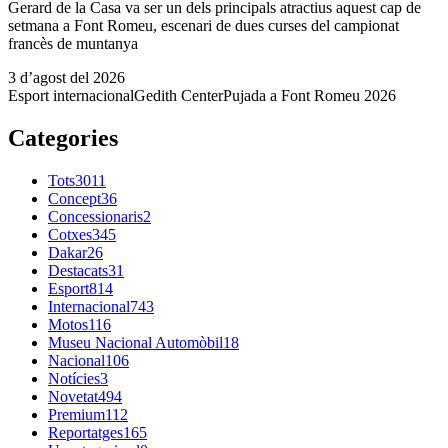
Gerard de la Casa va ser un dels principals atractius aquest cap de
setmana a Font Romeu, escenari de dues curses del campionat
francès de muntanya
3 d’agost del 2026
Esport internacional
Gedith Center
Pujada a Font Romeu 2026
Categories
Tots
3011
Concept
36
Concessionaris
2
Cotxes
345
Dakar
26
Destacats
31
Esport
814
Internacional
743
Motos
116
Museu Nacional Automòbil
18
Nacional
106
Notícies
3
Novetat
494
Premium
112
Reportatges
165