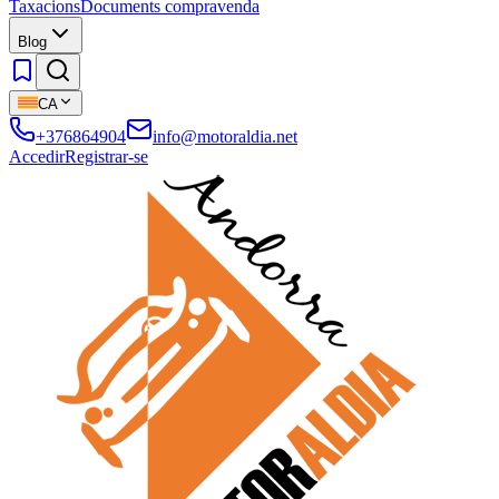
Taxacions
Documents compravenda
Blog
CA
+376864904
info@motoraldia.net
Accedir
Registrar-se