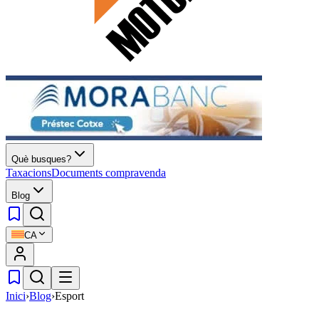
Què busques?
Taxacions
Documents compravenda
Blog
CA
Inici
›
Blog
›
Esport