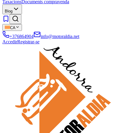
Taxacions
Documents compravenda
Blog
CA
+376864904
info@motoraldia.net
Accedir
Registrar-se