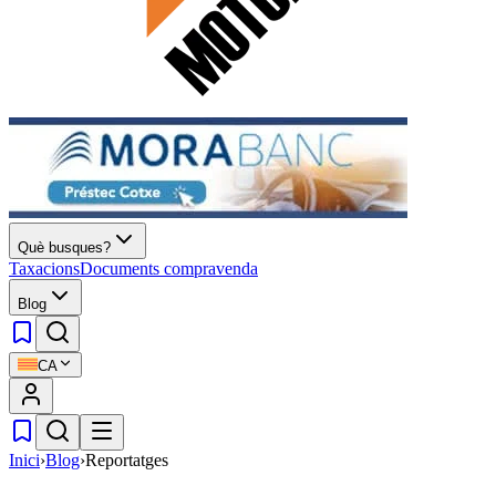
Què busques?
Taxacions
Documents compravenda
Blog
CA
Inici
›
Blog
›
Reportatges