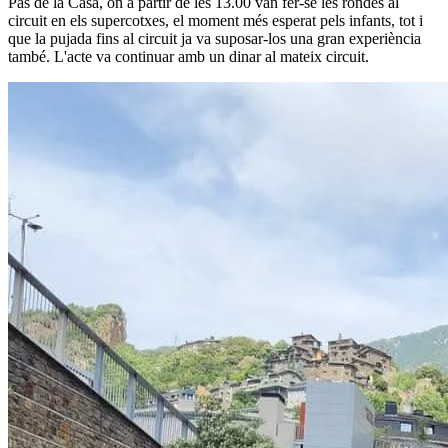
Pas de la Casa, on a partir de les 13.00 van fer-se les rondes al
circuit en els supercotxes, el moment més esperat pels infants, tot i
que la pujada fins al circuit ja va suposar-los una gran experiència
també. L'acte va continuar amb un dinar al mateix circuit.