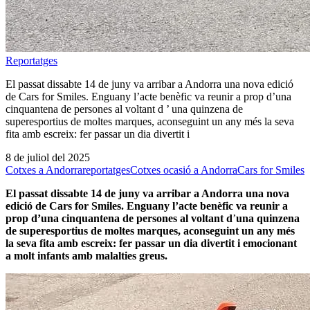
Reportatges
El passat dissabte 14 de juny va arribar a Andorra una nova edició
de Cars for Smiles. Enguany l’acte benèfic va reunir a prop d’una
cinquantena de persones al voltant d ’ una quinzena de
superesportius de moltes marques, aconseguint un any més la seva
fita amb escreix: fer passar un dia divertit i
8 de juliol del 2025
Cotxes a Andorra
reportatges
Cotxes ocasió a Andorra
Cars for Smiles
El passat dissabte 14 de juny va arribar a Andorra una nova
edició de Cars for Smiles. Enguany l’acte benèfic va reunir a
prop d’una cinquantena de persones al voltant d
’
una quinzena
de
superesportius de moltes marques, aconseguint un any més
la seva fita amb escreix: fer passar un dia divertit i emocionant
a molt infants amb malalties greus.