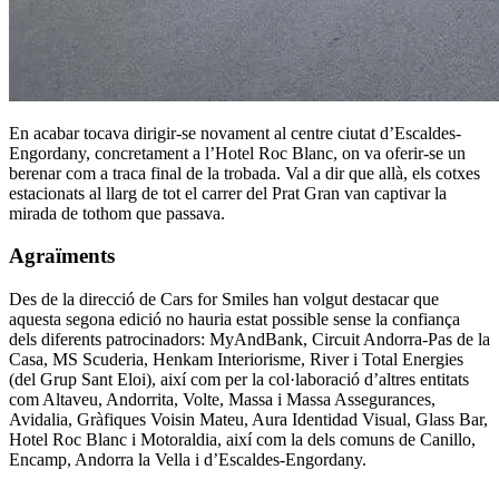
En acabar tocava dirigir-se novament al centre ciutat d’Escaldes-
Engordany, concretament a l’Hotel Roc Blanc, on va oferir-se un
berenar com a traca final de la trobada. Val a dir que allà, els cotxes
estacionats al llarg de tot el carrer del Prat Gran van captivar la
mirada de tothom que passava.
Agraïments
Des de la direcció de Cars for Smiles han volgut destacar que
aquesta segona edició no hauria estat possible sense la confiança
dels diferents patrocinadors: MyAndBank, Circuit Andorra-Pas de la
Casa, MS Scuderia, Henkam Interiorisme, River i Total Energies
(del Grup Sant Eloi), així com per la col·laboració d’altres entitats
com Altaveu, Andorrita, Volte, Massa i Massa Assegurances,
Avidalia, Gràfiques Voisin Mateu, Aura Identidad Visual, Glass Bar,
Hotel Roc Blanc i Motoraldia, així com la dels comuns de Canillo,
Encamp, Andorra la Vella i d’Escaldes-Engordany.
——————