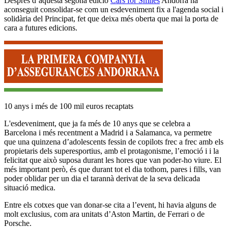
Després d’aquesta segona edició
Cars for Smiles
Andorra ha
aconseguit consolidar-se com un esdeveniment fix a l'agenda social i
solidària del Principat, fet que deixa més oberta que mai la porta de
cara a futures edicions.
10 anys i més de 100 mil euros recaptats
L'esdeveniment, que ja fa més de 10 anys que se celebra a
Barcelona i més recentment a Madrid i a Salamanca, va permetre
que una quinzena d’adolescents fessin de copilots frec a frec amb els
propietaris dels superesportius, amb el protagonisme, l’emoció i i la
felicitat que això suposa durant les hores que van poder-ho viure. El
més important però, és que durant tot el dia tothom, pares i fills, van
poder oblidar per un dia el tarannà derivat de la seva delicada
situació medica.
Entre els cotxes que van donar-se cita a l’event, hi havia alguns de
molt exclusius, com ara unitats d’Aston Martin, de Ferrari o de
Porsche.