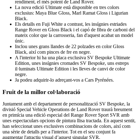
rendiment, el més potent de Land Rover.
La nova edició Ultimate està disponible en tres colors
exclusius: Maya Blue Gloss, Marl Ramat Gloss i Ligurian
Black.
Els detalls en Fuji White a contrast, les insígnies estriades
Range Rover en Gloss Black i el capó de fibra de carboni del
mateix color que la carrosseria, fan d'aquest acabat un model
únic.
Inclou unes grans llandes de 22 polzades en color Gloss
Black, així com pinces de fre en negre.
A l'interior hi ha una placa exclusiva SV Bespoke Ultimate
Edition, unes insígnies cromades SV Bespoke, uns estreps
il·luminats Ultimate Edition i les lleves de canvi de color
negre.
Ja podeu adquirir-lo adreçant-vos a Cars Pyrénées.
Fruit de la millor col·laboració
Juntament amb el departament de personalització SV Bespoke, la
divisió Special Vehicle Operations de Land Rover traurà breument
en primícia una edició especial del Range Rover Sport SVR amb
unes espectaculars opcions de pintura llisa tractada. En aquest sentit,
han seleccionat unes exclusives combinacions de colors, així com
una sèrie de detalls per a l'interior. Tot en el seu conjunt fa
augmentar l'atractiu visual d’aquest singular SVR.