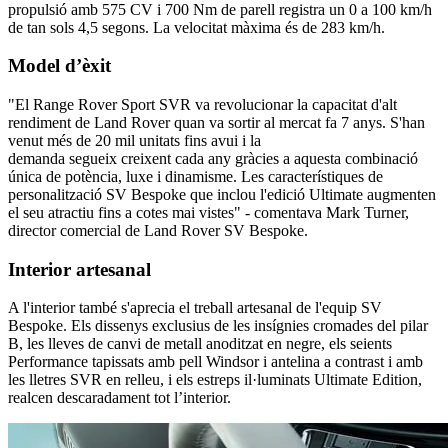
propulsió amb 575 CV i 700 Nm de parell registra un 0 a 100 km/h
de tan sols 4,5 segons. La velocitat màxima és de 283 km/h.
Model d’èxit
"El Range Rover Sport SVR va revolucionar la capacitat d'alt
rendiment de Land Rover quan va sortir al mercat fa 7 anys. S'han
venut més de 20 mil unitats fins avui i la
demanda segueix creixent cada any gràcies a aquesta combinació
única de potència, luxe i dinamisme. Les característiques de
personalització SV Bespoke que inclou l'edició Ultimate augmenten
el seu atractiu fins a cotes mai vistes" - comentava Mark Turner,
director comercial de Land Rover SV Bespoke.
Interior artesanal
A l'interior també s'aprecia el treball artesanal de l'equip SV
Bespoke. Els dissenys exclusius de les insígnies cromades del pilar
B, les lleves de canvi de metall anoditzat en negre, els seients
Performance tapissats amb pell Windsor i antelina a contrast i amb
les lletres SVR en relleu, i els estreps il·luminats Ultimate Edition,
realcen descaradament tot l’interior.