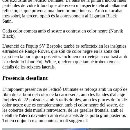
dos exclusius de l'edició Ultimate. La base de la pintura inclou fines
partícules de vidre triturat que ofereixen un aspecte delicat i altament
reflector, el que provoca una lluentor molt intensa. Amb un acabat
més sobri, la tercera opció és la corresponent al Ligurian Black
Satin.
Cada color compta amb el sostre a contrast en color negre (Narvik
Black).
L'atenció de l'equip SV Bespoke també es reflecteix en les insígnies
estriades de Range Rover, que són de color negre en la zona del
capó i en la porta gran posterior. Inclouen un rivetejat a contrast amb
l'exclusiu to blanc Fuji White, quelcom que també trobem en els
detalls de les reixetes laterals.
Presència desafiant
L’imponent presència de l'edició Ultimate es reforça amb un capó de
fibra de carboni del color de la carrosseria, amb les llandes d'aliatge
forjades de 22 polzades amb 5 radis dobles, amb les pinces de fre de
color negre que es complementen amb el color negre del sostre, de
les cobertes dels miralls retrovisors, de les graelles frontals, amb el
detall de l'aleró davanter i amb els acabats de la porta gran posterior.
Tot en conjunt crea un contrast molt suggerent.