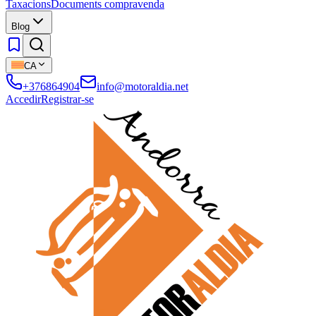
Taxacions
Documents compravenda
Blog
CA
+376864904
info@motoraldia.net
Accedir
Registrar-se