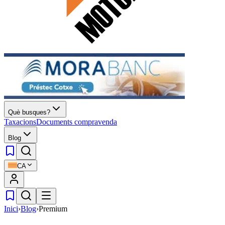
Què busques?
Taxacions
Documents compravenda
Blog
CA
Inici
›
Blog
›
Premium