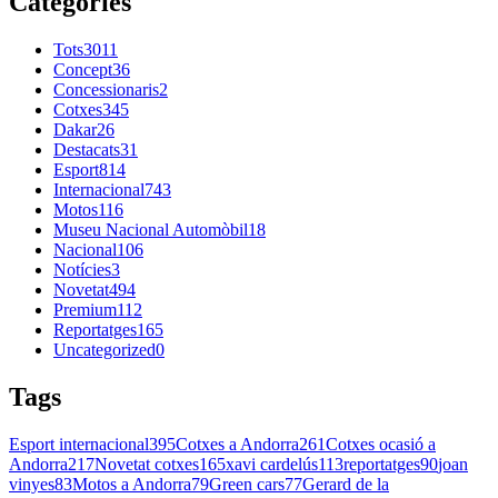
Categories
Tots
3011
Concept
36
Concessionaris
2
Cotxes
345
Dakar
26
Destacats
31
Esport
814
Internacional
743
Motos
116
Museu Nacional Automòbil
18
Nacional
106
Notícies
3
Novetat
494
Premium
112
Reportatges
165
Uncategorized
0
Tags
Esport internacional
395
Cotxes a Andorra
261
Cotxes ocasió a
Andorra
217
Novetat cotxes
165
xavi cardelús
113
reportatges
90
joan
vinyes
83
Motos a Andorra
79
Green cars
77
Gerard de la