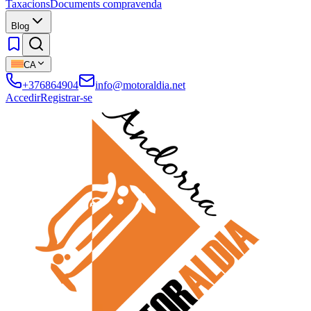
Taxacions
Documents compravenda
Blog
CA
+376864904
info@motoraldia.net
Accedir
Registrar-se