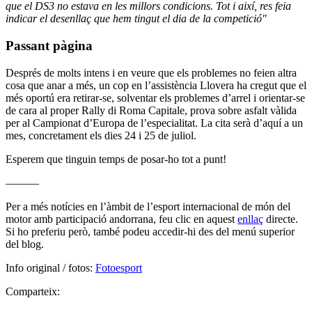
que el DS3 no estava en les millors condicions. Tot i així, res feia
indicar el desenllaç que hem tingut el dia de la competició"
Passant pàgina
Després de molts intens i en veure que els problemes no feien altra
cosa que anar a més, un cop en l’assistència Llovera ha cregut que el
més oportú era retirar-se, solventar els problemes d’arrel i orientar-se
de cara al proper Rally di Roma Capitale, prova sobre asfalt vàlida
per al Campionat d’Europa de l’especialitat. La cita serà d’aquí a un
mes, concretament els dies 24 i 25 de juliol.
Esperem que tinguin temps de posar-ho tot a punt!
———
Per a més notícies en l’àmbit de l’esport internacional de món del
motor amb participació andorrana, feu clic en aquest
enllaç
directe.
Si ho preferiu però, també podeu accedir-hi des del menú superior
del blog.
Info original / fotos:
Fotoesport
Comparteix: