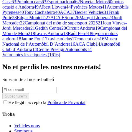
Casa
63
Premium cars
63
Esport nacional
62
Novetat Motos
60
motos
ocasió a Andorra
49
Albert Llovera
44
Pyrénées Motors
41
Automòbils
Pyrenees
40
Tony Cachafeiro
40
ACA
37
Becier Vehicles
31
Frank
Porté
28
Edgar Montellá
27
ACA ESport
26
Margot Llobera
23
Jordi
Mercader
22
Campionat del món de supersport 2025
21
Joan Vinyes-
Jordi Mercader
21
Gedith Center
20
Circuit Andorra
19
Campionat del
Món de Moto2
18
Lexus Andorra
18
Raúl Ferré
18
toyota motors
andorra
18
Jaume Font
17
xavi cardelus
17
concept cars
16
Museu
Nacional de l’Automòbil D’Andorra
16
ACA Club
14
Automòbil
Club d’Andorra
14
Centre Prestigi Automobils
14
Veure totes les etiquetes (1616)
No et perdis les nostres novetats!
Subscriu-te al nostre butlletí
Subscriure'm
He llegit i accepto la
Política de Privacitat
Troba
Vehicles nous
Seminous