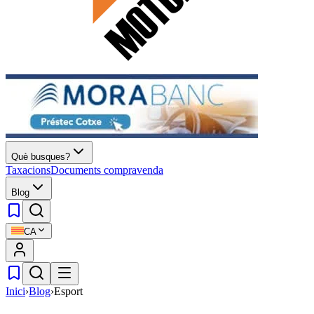
Què busques?
Taxacions
Documents compravenda
Blog
CA
Inici
›
Blog
›
Esport