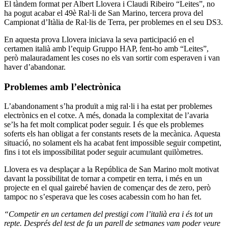
El tàndem format per Albert Llovera i Claudi Ribeiro “Leites”, no
ha pogut acabar el 49è Ral·li de San Marino, tercera prova del
Campionat d’Itàlia de Ral·lis de Terra, per problemes en el seu DS3.
En aquesta prova Llovera iniciava la seva participació en el
certamen italià amb l’equip Gruppo HAP, fent-ho amb “Leites”,
però malauradament les coses no els van sortir com esperaven i van
haver d’abandonar.
Problemes amb l’electrònica
L’abandonament s’ha produït a mig ral·li i ha estat per problemes
electrònics en el cotxe. A més, donada la complexitat de l’avaria
se’ls ha fet molt complicat poder seguir. I és que els problemes
soferts els han obligat a fer constants resets de la mecànica. Aquesta
situació, no solament els ha acabat fent impossible seguir competint,
fins i tot els impossibilitat poder seguir acumulant quilòmetres.
Llovera es va desplaçar a la República de San Marino molt motivat
davant la possibilitat de tornar a competir en terra, i més en un
projecte en el qual gairebé havien de començar des de zero, però
tampoc no s’esperava que les coses acabessin com ho han fet.
“Competir en un certamen del prestigi com l’italià era i és tot un
repte. Després del test de fa un parell de setmanes vam poder veure