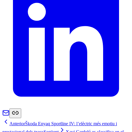
Anterior
Škoda Enyaq Sportline IV: l’elèctric més emotiu i
prestacional dels txecs
Següent
Xavi Cardelú es classifica en el