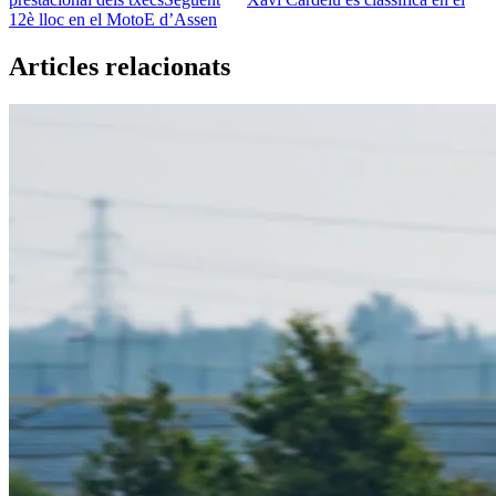
12è lloc en el MotoE d’Assen
Articles relacionats