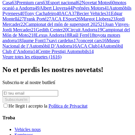
Casa
63
Premium cars
63
Esport nacional
62
Novetat Motos
60
motos
ocasió a Andorra
49
Albert Llovera
44
Pyrénées Motors
41
Automòbils
Pyrenees
40
Tony Cachafeiro
40
ACA
37
Becier Vehicles
31
Edgar
Montellá
27
Frank Porté
27
ACA ESport
26
Margot Llobera
23
Jordi
Mercader
22
Campionat del món de supersport 2025
21
Joan Vinyes-
Jordi Mercader
21
Gedith Center
20
Circuit Andorra
19
Campionat del
Món de Moto2
18
Lexus Andorra
18
Raúl Ferré
18
toyota motors
andorra
18
Jaume Font
17
xavi cardelus
17
concept cars
16
Museu
Nacional de l’Automòbil D’Andorra
16
ACA Club
14
Automòbil
Club d’Andorra
14
Centre Prestigi Automobils
14
Veure totes les etiquetes (1616)
No et perdis les nostres novetats!
Subscriu-te al nostre butlletí
Subscriure'm
He llegit i accepto la
Política de Privacitat
Troba
Vehicles nous
Seminous