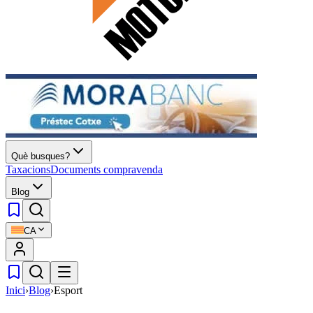
Què busques?
Taxacions
Documents compravenda
Blog
CA
Inici
›
Blog
›
Esport