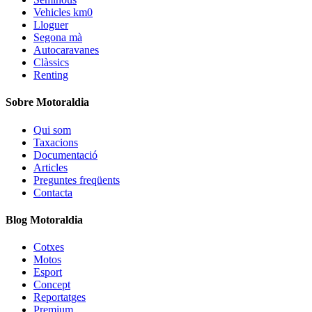
Vehicles km0
Lloguer
Segona mà
Autocaravanes
Clàssics
Renting
Sobre Motoraldia
Qui som
Taxacions
Documentació
Articles
Preguntes freqüents
Contacta
Blog Motoraldia
Cotxes
Motos
Esport
Concept
Reportatges
Premium