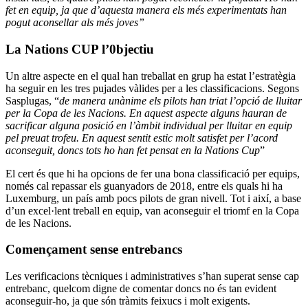
fet en equip, ja que d’aquesta manera els més experimentats han
pogut aconsellar als més joves”
La Nations CUP l’0bjectiu
Un altre aspecte en el qual han treballat en grup ha estat l’estratègia
ha seguir en les tres pujades vàlides per a les classificacions. Segons
Sasplugas, “
de manera unànime els pilots han triat l’opció de lluitar
per la Copa de les Nacions. En aquest aspecte alguns hauran de
sacrificar alguna posició en l’àmbit individual per lluitar en equip
pel preuat trofeu. En aquest sentit estic molt satisfet per l’acord
aconseguit, doncs tots ho han fet pensat en la Nations Cup
”
El cert és que hi ha opcions de fer una bona classificació per equips,
només cal repassar els guanyadors de 2018, entre els quals hi ha
Luxemburg, un país amb pocs pilots de gran nivell. Tot i així, a base
d’un excel·lent treball en equip, van aconseguir el triomf en la Copa
de les Nacions.
Començament sense entrebancs
Les verificacions tècniques i administratives s’han superat sense cap
entrebanc, quelcom digne de comentar doncs no és tan evident
aconseguir-ho, ja que són tràmits feixucs i molt exigents.