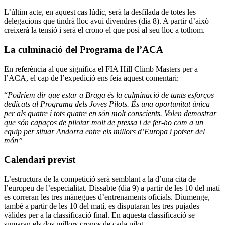
L’últim acte, en aquest cas lúdic, serà la desfilada de totes les
delegacions que tindrà lloc avui divendres (dia 8). A partir d’això
creixerà la tensió i serà el crono el que posi al seu lloc a tothom.
La culminació del Programa de l’ACA
En referència al que significa el FIA Hill Climb Masters per a
l’ACA, el cap de l’expedició ens feia aquest comentari:
“
Podríem dir que estar a Braga és la culminació de tants esforços
dedicats al Programa dels Joves Pilots. És una oportunitat única
per als quatre i tots quatre en són molt conscients. Volen demostrar
que són capaços de pilotar molt de pressa i de fer-ho com a un
equip per situar Andorra entre els millors d’Europa i potser del
món”
Calendari previst
L’estructura de la competició serà semblant a la d’una cita de
l’europeu de l’especialitat. Dissabte (dia 9) a partir de les 10 del matí
es correran les tres mànegues d’entrenaments oficials. Diumenge,
també a partir de les 10 del matí, es disputaran les tres pujades
vàlides per a la classificació final. En aquesta classificació se
sumaran els dos millors cronos de cada pilot.