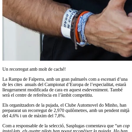
Un recorregut amb molt de caché!
La Rampa de Falperra, amb un gran palmarès com a escenari d’una
de les cites anuals del Campionat d’Europa de l’especialitat, estarà
lleugerament modificada de cara en aquest esdeveniment. També
serà el centre de referència en l’àmbit competitiu.
Els organitzadors de la pujada, el Clube Automovel do Minho, han
prepararat un recorregut de 2,970 quilòmetres, amb un pendent mitjà
del 4,6% i un de màxim del 7,8%.
Com a responsable de la selecció, Sasplugas comentava que “
un cop
instal·lats, els quatre pilots han pogut reconèixer la pujada. Ho han