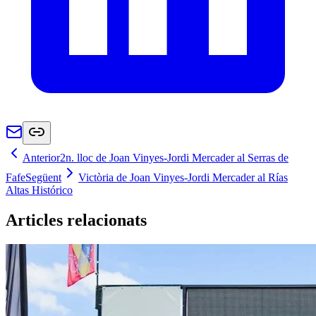
Anterior
2n. lloc de Joan Vinyes-Jordi Mercader al Serras de
Fafe
Següent
Victòria de Joan Vinyes-Jordi Mercader al Rías
Altas Histórico
Articles relacionats