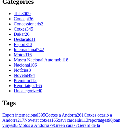
Categories
Tots
3009
Concept
36
Concessionaris
2
Cotxes
345
Dakar
26
Destacats
31
Esport
813
Internacional
742
Motos
116
Museu Nacional Automòbil
18
Nacional
106
Notícies
3
Novetat
494
Premium
112
Reportatges
165
Uncategorized
0
Tags
Esport internacional
395
Cotxes a Andorra
261
Cotxes ocasió a
Andorra
217
Novetat cotxes
165
xavi cardelús
113
reportatges
90
joan
vinyes
83
Motos a Andorra
79
Green cars
77
Gerard de la