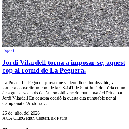
Esport
Jordi Vilardell torna a imposar-se, aquest
cop al round de La Peguera.
La Pujada La Peguera, prova que va tenir lloc ahir dissabte, va
tornar a convertir un tram de la CS-141 de Sant Julià de Lòria en un
dels grans escenaris de l’automobilisme de muntanya del Principat.
Jordi Vilardell En aquesta ocasió la quarta cita puntuable per al
Campionat d’Andorra…
26 de juliol del 2026
ACA Club
Gedith Center
Erik Faura