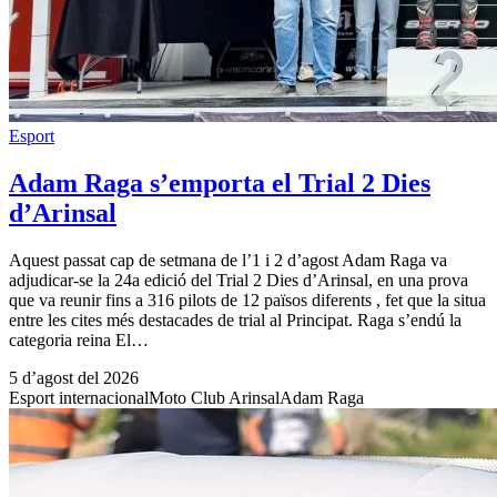
Esport
Adam Raga s’emporta el Trial 2 Dies
d’Arinsal
Aquest passat cap de setmana de l’1 i 2 d’agost Adam Raga va
adjudicar-se la 24a edició del Trial 2 Dies d’Arinsal, en una prova
que va reunir fins a 316 pilots de 12 països diferents , fet que la situa
entre les cites més destacades de trial al Principat. Raga s’endú la
categoria reina El…
5 d’agost del 2026
Esport internacional
Moto Club Arinsal
Adam Raga