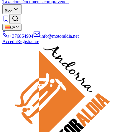
Taxacions
Documents compravenda
Blog
CA
+376864904
info@motoraldia.net
Accedir
Registrar-se