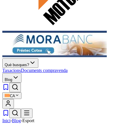
Què busques?
Taxacions
Documents compravenda
Blog
CA
Inici
›
Blog
›
Esport