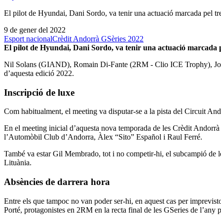
El pilot de Hyundai, Dani Sordo, va tenir una actuació marcada pel 
9 de gener del 2022
Esport nacional
Crèdit Andorrà GSèries 2022
El pilot de Hyundai, Dani Sordo, va tenir una actuació marcada 
Nil Solans (GIAND), Romain Di-Fante (2RM - Clio ICE Trophy), Jose 
d’aquesta edició 2022.
Inscripció de luxe
Com habitualment, el meeting va disputar-se a la pista del Circuit Ando
En el meeting inicial d’aquesta nova temporada de les Crèdit Andorrà G
l’Automòbil Club d’Andorra, Àlex “Sito” Español i Raul Ferré.
També va estar Gil Membrado, tot i no competir-hi, el subcampió de le
Lituània.
Absències de darrera hora
Entre els que tampoc no van poder ser-hi, en aquest cas per imprevis
Porté, protagonistes en 2RM en la recta final de les GSeries de l’any pa