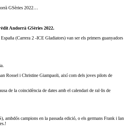
Andorrà GSèries 2022…
Crèdit Andorrà GSèries 2022.
spaña (Carrera 2 -ICE Gladiators) van ser els primers guanyadors
ia.
an Rossel i Christine Giampaoli, així com dels joves pilots de
sa de la coincidència de dates amb el calendari de ral·lis de
S), ambdós campions en la passada edició, o els germans Frank i Ian
es.!