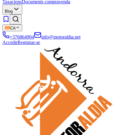
Taxacions
Documents compravenda
Blog
CA
+376864904
info@motoraldia.net
Accedir
Registrar-se