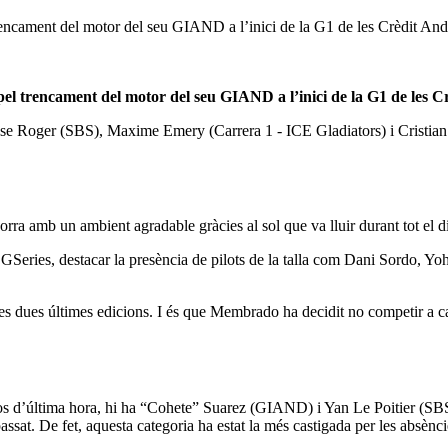
trencament del motor del seu GIAND a l’inici de la G1 de les Crèdit 
pel trencament del motor del seu GIAND a l’inici de la G1 de les 
Roger (SBS), Maxime Emery (Carrera 1 - ICE Gladiators) i Cristian E
rra amb un ambient agradable gràcies al sol que va lluir durant tot el d
Series, destacar la presència de pilots de la talla com Dani Sordo, Yoh
s dues últimes edicions. I és que Membrado ha decidit no competir a cau
tos d’última hora, hi ha “Cohete” Suarez (GIAND) i Yan Le Poitier (SB
ssat. De fet, aquesta categoria ha estat la més castigada per les absènci