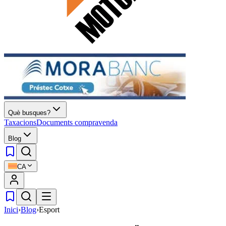
Què busques?
Taxacions
Documents compravenda
Blog
CA
Inici
›
Blog
›
Esport