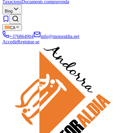
Taxacions
Documents compravenda
Blog
CA
+376864904
info@motoraldia.net
Accedir
Registrar-se