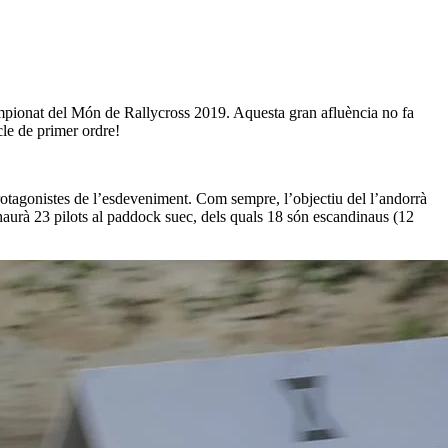
mpionat del Món de Rallycross 2019. Aquesta gran afluència no fa
le de primer ordre!
rotagonistes de l’esdeveniment. Com sempre, l’objectiu del l’andorrà
i haurà 23 pilots al paddock suec, dels quals 18 són escandinaus (12