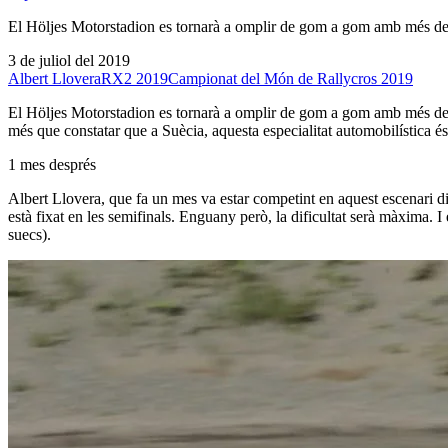
El Höljes Motorstadion es tornarà a omplir de gom a gom amb més de 6
3 de juliol del 2019
Albert Llovera
RX2 2019
Campionat del Món de Rallycros 2019
El Höljes Motorstadion es tornarà a omplir de gom a gom amb més de 
més que constatar que a Suècia, aquesta especialitat automobilística 
1 mes després
Albert Llovera, que fa un mes va estar competint en aquest escenari d
està fixat en les semifinals. Enguany però, la dificultat serà màxima. 
suecs).