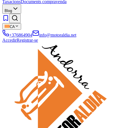
Taxacions
Documents compravenda
Blog
CA
+376864904
info@motoraldia.net
Accedir
Registrar-se