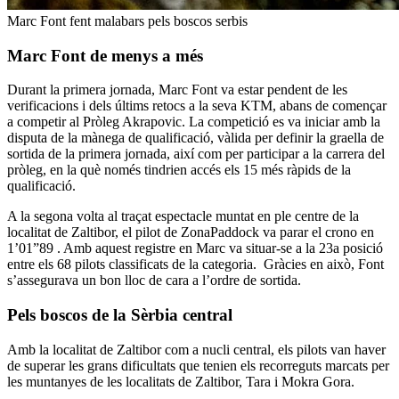
Marc Font fent malabars pels boscos serbis
Marc Font de menys a més
Durant la primera jornada, Marc Font va estar pendent de les
verificacions i dels últims retocs a la seva KTM, abans de començar
a competir al Pròleg Akrapovic. La competició es va iniciar amb la
disputa de la mànega de qualificació, vàlida per definir la graella de
sortida de la primera jornada, així com per participar a la carrera del
pròleg, en la què només tindrien accés els 15 més ràpids de la
qualificació.
A la segona volta al traçat espectacle muntat en ple centre de la
localitat de Zaltibor, el pilot de ZonaPaddock va parar el crono en
1’01”89 . Amb aquest registre en Marc va situar-se a la 23a posició
entre els 68 pilots classificats de la categoria. Gràcies en això, Font
s’assegurava un bon lloc de cara a l’ordre de sortida.
Pels boscos de la Sèrbia central
Amb la localitat de Zaltibor com a nucli central, els pilots van haver
de superar les grans dificultats que tenien els recorreguts marcats per
les muntanyes de les localitats de Zaltibor, Tara i Mokra Gora.