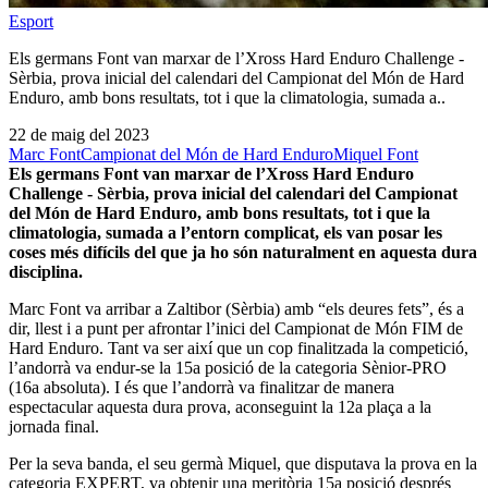
Esport
Els germans Font van marxar de l’Xross Hard Enduro Challenge -
Sèrbia, prova inicial del calendari del Campionat del Món de Hard
Enduro, amb bons resultats, tot i que la climatologia, sumada a..
22 de maig del 2023
Marc Font
Campionat del Món de Hard Enduro
Miquel Font
Els germans Font van marxar de l’Xross Hard Enduro
Challenge - Sèrbia, prova inicial del calendari del Campionat
del Món de Hard Enduro, amb bons resultats, tot i que la
climatologia, sumada a l’entorn complicat, els van posar les
coses més difícils del que ja ho són naturalment en aquesta dura
disciplina.
Marc Font va arribar a Zaltibor (Sèrbia) amb “els deures fets”, és a
dir, llest i a punt per afrontar l’inici del Campionat de Món FIM de
Hard Enduro. Tant va ser així que un cop finalitzada la competició,
l’andorrà va endur-se la 15a posició de la categoria Sènior-PRO
(16a absoluta). I és que l’andorrà va finalitzar de manera
espectacular aquesta dura prova, aconseguint la 12a plaça a la
jornada final.
Per la seva banda, el seu germà Miquel, que disputava la prova en la
categoria EXPERT, va obtenir una meritòria 15a posició després