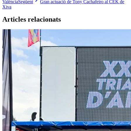
València
Següent
Gran actuació de Tony Cachafeiro al CEK de
Xiva
Articles relacionats