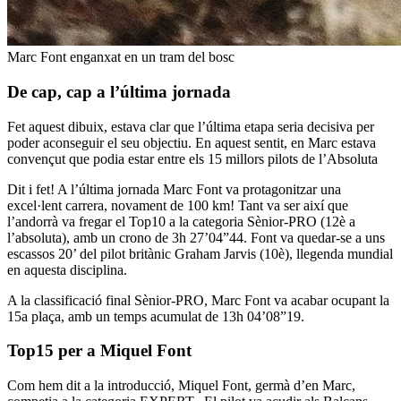
Marc Font enganxat en un tram del bosc
De cap, cap a l’última jornada
Fet aquest dibuix, estava clar que l’última etapa seria decisiva per
poder aconseguir el seu objectiu. En aquest sentit, en Marc estava
convençut que podia estar entre els 15 millors pilots de l’Absoluta
Dit i fet! A l’última jornada Marc Font va protagonitzar una
excel·lent carrera, novament de 100 km! Tant va ser així que
l’andorrà va fregar el Top10 a la categoria Sènior-PRO (12è a
l’absoluta), amb un crono de 3h 27’04”44. Font va quedar-se a uns
escassos 20’ del pilot britànic Graham Jarvis (10è), llegenda mundial
en aquesta disciplina.
A la classificació final Sènior-PRO, Marc Font va acabar ocupant la
15a plaça, amb un temps acumulat de 13h 04’08”19.
Top15 per a Miquel Font
Com hem dit a la introducció, Miquel Font, germà d’en Marc,