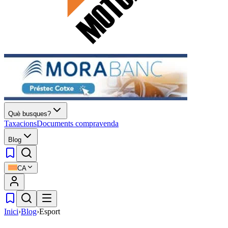
Què busques?
Taxacions
Documents compravenda
Blog
CA
Inici
›
Blog
›
Esport