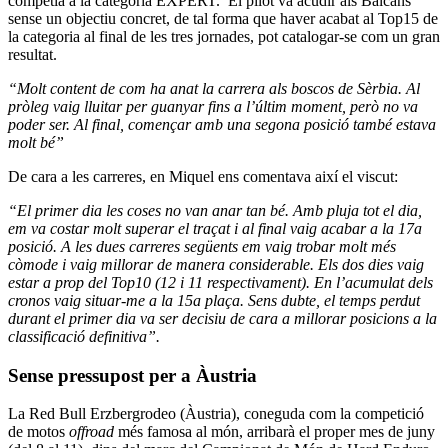
competia a la categoria EXPERT. El pilot va acudir als Balcans
sense un objectiu concret, de tal forma que haver acabat al Top15 de
la categoria al final de les tres jornades, pot catalogar-se com un gran
resultat.
“Molt content de com ha anat la carrera als boscos de Sèrbia. Al
pròleg vaig lluitar per guanyar fins a l’últim moment, però no va
poder ser. Al final, començar amb una segona posició també estava
molt bé”
De cara a les carreres, en Miquel ens comentava així el viscut:
“El primer dia les coses no van anar tan bé. Amb pluja tot el dia,
em va costar molt superar el traçat i al final vaig acabar a la 17a
posició. A les dues carreres següents em vaig trobar molt més
còmode i vaig millorar de manera considerable. Els dos dies vaig
estar a prop del Top10 (12 i 11 respectivament). En l’acumulat dels
cronos vaig situar-me a la 15a plaça. Sens dubte, el temps perdut
durant el primer dia va ser decisiu de cara a millorar posicions a la
classificació definitiva
”.
Sense pressupost per a Àustria
La Red Bull Erzbergrodeo (Àustria), coneguda com la competició
de motos
offroad
més famosa al món, arribarà el proper mes de juny