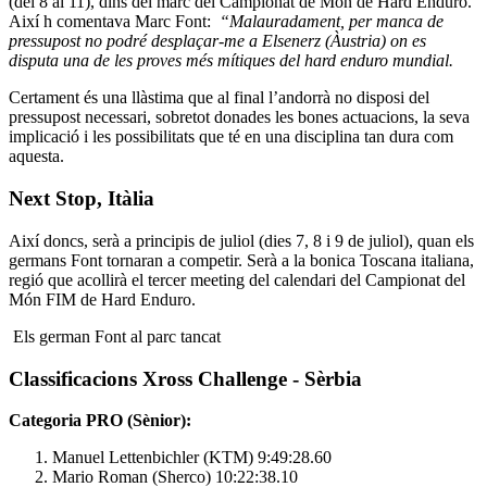
(del 8 al 11), dins del marc del Campionat de Món de Hard Enduro.
Així h comentava Marc Font:
“Malauradament, per manca de
pressupost no podré desplaçar-me a Elsenerz (Àustria) on es
disputa una de les proves més mítiques del hard enduro mundial.
Certament és una llàstima que al final l’andorrà no disposi del
pressupost necessari, sobretot donades les bones actuacions, la seva
implicació i les possibilitats que té en una disciplina tan dura com
aquesta.
Next Stop, Itàlia
Així doncs, serà a principis de juliol (dies 7, 8 i 9 de juliol), quan els
germans Font tornaran a competir. Serà a la bonica Toscana italiana,
regió que acollirà el tercer meeting del calendari del Campionat del
Món FIM de Hard Enduro.
Els german Font al parc tancat
Classificacions Xross Challenge - Sèrbia
Categoria PRO (Sènior):
Manuel Lettenbichler (KTM) 9:49:28.60
Mario Roman (Sherco) 10:22:38.10