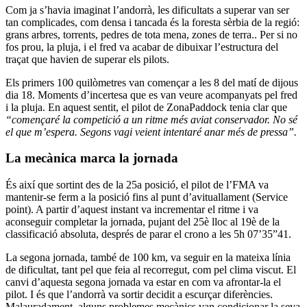
Com ja s’havia imaginat l’andorrà, les dificultats a superar van ser
tan complicades, com densa i tancada és la foresta sèrbia de la regió:
grans arbres, torrents, pedres de tota mena, zones de terra.. Per si no
fos prou, la pluja, i el fred va acabar de dibuixar l’estructura del
traçat que havien de superar els pilots.
Els primers 100 quilòmetres van començar a les 8 del matí de dijous
dia 18. Moments d’incertesa que es van veure acompanyats pel fred
i la pluja. En aquest sentit, el pilot de ZonaPaddock tenia clar que
“començaré la competició a un ritme més aviat conservador. No sé
el que m’espera. Segons vagi veient intentaré anar més de pressa”.
La mecànica marca la jornada
És així que sortint des de la 25a posició, el pilot de l’FMA va
mantenir-se ferm a la posició fins al punt d’avituallament (Service
point). A partir d’aquest instant va incrementar el ritme i va
aconseguir completar la jornada, pujant del 25è lloc al 19è de la
classificació absoluta, després de parar el
crono a les 5h 07’35”41.
La segona jornada, també de 100 km, va seguir en la mateixa línia
de dificultat, tant pel que feia al recorregut, com pel clima viscut. El
canvi d’aquesta segona jornada va estar en com va afrontar-la el
pilot. I és que l’andorrà va sortir decidit a escurçar diferències.
Malauradament, alguns problemes mecànics van condicionar la seva