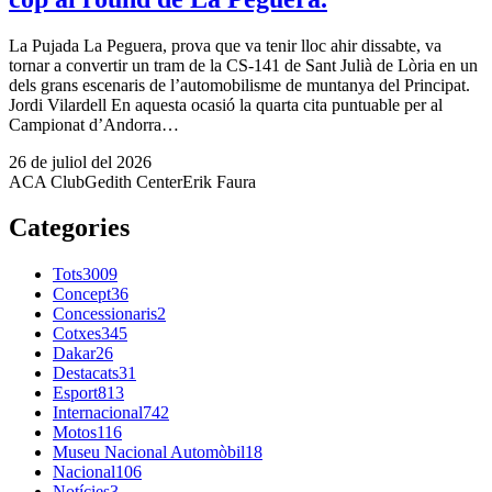
La Pujada La Peguera, prova que va tenir lloc ahir dissabte, va
tornar a convertir un tram de la CS-141 de Sant Julià de Lòria en un
dels grans escenaris de l’automobilisme de muntanya del Principat.
Jordi Vilardell En aquesta ocasió la quarta cita puntuable per al
Campionat d’Andorra…
26 de juliol del 2026
ACA Club
Gedith Center
Erik Faura
Categories
Tots
3009
Concept
36
Concessionaris
2
Cotxes
345
Dakar
26
Destacats
31
Esport
813
Internacional
742
Motos
116
Museu Nacional Automòbil
18
Nacional
106
Notícies
3