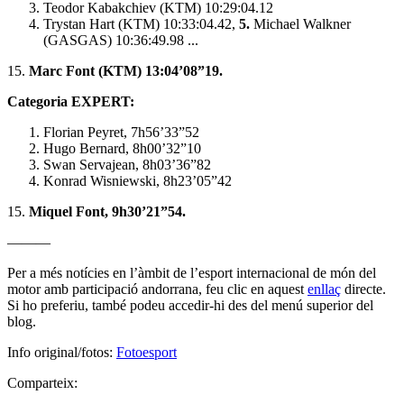
Teodor Kabakchiev (KTM) 10:29:04.12
Trystan Hart (KTM) 10:33:04.42,
5.
Michael Walkner
(GASGAS) 10:36:49.98 ...
15.
Marc Font (KTM) 13:04’08”19.
Categoria EXPERT:
Florian Peyret, 7h56’33”52
Hugo Bernard, 8h00’32”10
Swan Servajean, 8h03’36”82
Konrad Wisniewski, 8h23’05”42
15.
Miquel Font, 9h30’21”54.
———
Per a més notícies en l’àmbit de l’esport internacional de món del
motor amb participació andorrana, feu clic en aquest
enllaç
directe.
Si ho preferiu, també podeu accedir-hi des del menú superior del
blog.
Info original/fotos:
Fotoesport
Comparteix: