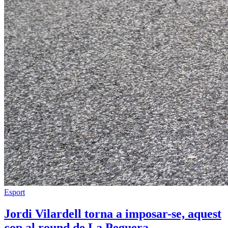
Esport
Jordi Vilardell torna a imposar-se, aquest
cop al round de La Peguera.