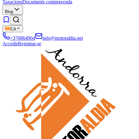
Taxacions
Documents compravenda
Blog
CA
+376864904
info@motoraldia.net
Accedir
Registrar-se