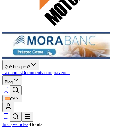
Què busques?
Taxacions
Documents compravenda
Blog
CA
Inici
›
Vehicles
›
Honda