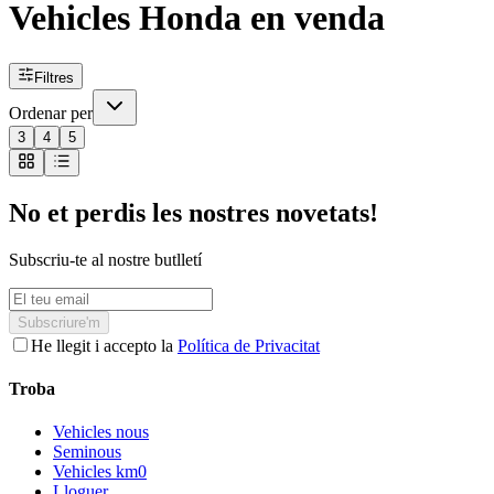
Vehicles Honda en venda
Filtres
Ordenar per
3
4
5
No et perdis les nostres novetats!
Subscriu-te al nostre butlletí
Subscriure'm
He llegit i accepto la
Política de Privacitat
Troba
Vehicles nous
Seminous
Vehicles km0
Lloguer