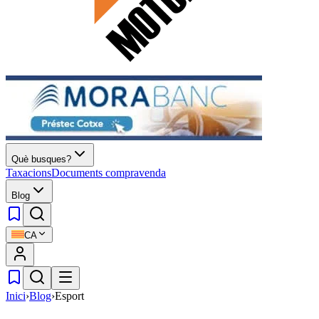
Què busques?
Taxacions
Documents compravenda
Blog
CA
Inici
›
Blog
›
Esport