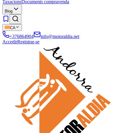
Taxacions
Documents compravenda
Blog
CA
+376864904
info@motoraldia.net
Accedir
Registrar-se