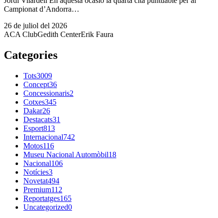
Jordi Vilardell En aquesta ocasió la quarta cita puntuable per al
Campionat d’Andorra…
26 de juliol del 2026
ACA Club
Gedith Center
Erik Faura
Categories
Tots
3009
Concept
36
Concessionaris
2
Cotxes
345
Dakar
26
Destacats
31
Esport
813
Internacional
742
Motos
116
Museu Nacional Automòbil
18
Nacional
106
Notícies
3
Novetat
494
Premium
112
Reportatges
165
Uncategorized
0