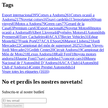
Tags
Esport internacional
395
Cotxes a Andorra
261
Cotxes ocasió a
Andorra
217
Novetat cotxes
165
xavi cardelús
113
reportatges
90
joan
vinyes
83
Motos a Andorra
79
Green cars
77
Gerard de la
Casa
63
Premium cars
63
Esport nacional
62
Novetat Motos
60
motos
ocasió a Andorra
49
Albert Llovera
44
Pyrénées Motors
41
Automòbils
Pyrenees
40
Tony Cachafeiro
40
ACA
37
Becier Vehicles
31
Edgar
Montellá
27
Frank Porté
27
ACA ESport
26
Margot Llobera
23
Jordi
Mercader
22
Campionat del món de supersport 2025
21
Joan Vinyes-
Jordi Mercader
21
Gedith Center
20
Circuit Andorra
19
Campionat del
Món de Moto2
18
Lexus Andorra
18
Raúl Ferré
18
toyota motors
andorra
18
Jaume Font
17
xavi cardelus
17
concept cars
16
Museu
Nacional de l’Automòbil D’Andorra
16
ACA Club
14
Automòbil
Club d’Andorra
14
Centre Prestigi Automobils
14
Veure totes les etiquetes (1616)
No et perdis les nostres novetats!
Subscriu-te al nostre butlletí
Subscriure'm