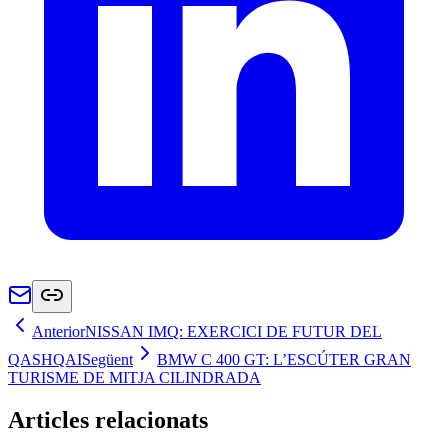
Anterior
NISSAN IMQ: EXERCICI DE FUTUR DEL
QASHQAI
Següent
BMW C 400 GT: L’ESCÚTER GRAN
TURISME DE MITJA CILINDRADA
Articles relacionats