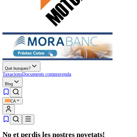
Què busques?
Taxacions
Documents compravenda
Blog
CA
No et perdis les nostres novetats!