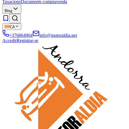
Taxacions
Documents compravenda
Blog
CA
+376864904
info@motoraldia.net
Accedir
Registrar-se