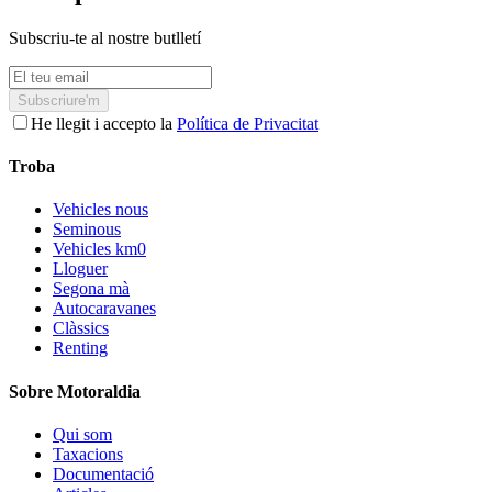
Subscriu-te al nostre butlletí
Subscriure'm
He llegit i accepto la
Política de Privacitat
Troba
Vehicles nous
Seminous
Vehicles km0
Lloguer
Segona mà
Autocaravanes
Clàssics
Renting
Sobre Motoraldia
Qui som
Taxacions
Documentació