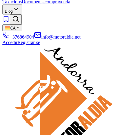
Taxacions
Documents compravenda
Blog
CA
+376864904
info@motoraldia.net
Accedir
Registrar-se