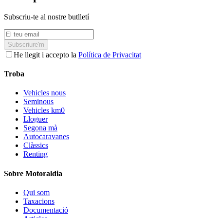
Subscriu-te al nostre butlletí
Subscriure'm
He llegit i accepto la
Política de Privacitat
Troba
Vehicles nous
Seminous
Vehicles km0
Lloguer
Segona mà
Autocaravanes
Clàssics
Renting
Sobre Motoraldia
Qui som
Taxacions
Documentació