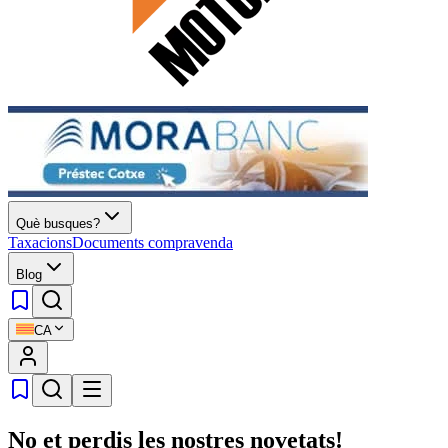
Què busques?
Taxacions
Documents compravenda
Blog
CA
No et perdis les nostres novetats!