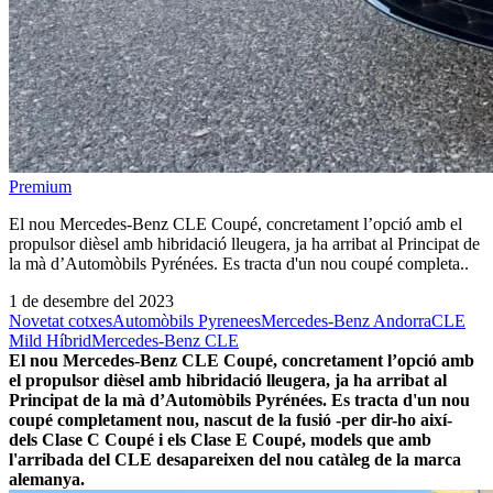
Premium
El nou Mercedes-Benz CLE Coupé, concretament l’opció amb el
propulsor dièsel amb hibridació lleugera, ja ha arribat al Principat de
la mà d’Automòbils Pyrénées. Es tracta d'un nou coupé completa..
1 de desembre del 2023
Novetat cotxes
Automòbils Pyrenees
Mercedes-Benz Andorra
CLE
Mild Híbrid
Mercedes-Benz CLE
El nou Mercedes-Benz CLE Coupé, concretament l’opció amb
el propulsor dièsel amb hibridació lleugera, ja ha arribat al
Principat de la mà d’Automòbils Pyrénées. Es tracta d'un nou
coupé completament nou, nascut de la fusió -per dir-ho així-
dels Clase C Coupé i els Clase E Coupé, models que amb
l'arribada del CLE desapareixen del nou catàleg de la marca
alemanya.