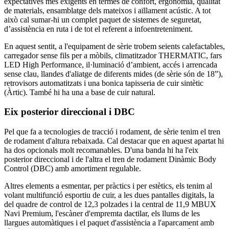
expectatives més exigents en termes de confort, ergonomia, qualitat
de materials, ensamblatge dels mateixos i aïllament acústic. A tot
això cal sumar-hi un complet paquet de sistemes de seguretat,
d’assistència en ruta i de tot el referent a infoentreteniment.
En aquest sentit, a l'equipament de sèrie trobem seients calefactables,
carregador sense fils per a mòbils, climatitzador THERMATIC, fars
LED High Performance, il·luminació d’ambient, accés i arrencada
sense clau, llandes d'aliatge de diferents mides (de sèrie són de 18”),
retrovisors automatitzats i una bonica tapisseria de cuir sintètic
(Àrtic). També hi ha una a base de cuir natural.
Eix posterior direccional i DBC
Pel que fa a tecnologies de tracció i rodament, de sèrie tenim el tren
de rodament d'altura rebaixada. Cal destacar que en aquest apartat hi
ha dos opcionals molt recomanables. D'una banda hi ha l'eix
posterior direccional i de l'altra el tren de rodament Dinàmic Body
Control (DBC) amb amortiment regulable.
Altres elements a esmentar, per pràctics i per estètics, els tenim al
volant multifunció esportiu de cuir, a les dues pantalles digitals, la
del quadre de control de 12,3 polzades i la central de 11,9 MBUX
Navi Premium, l'escàner d'empremta dactilar, els llums de les
llargues automàtiques i el paquet d'assistència a l'aparcament amb