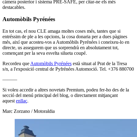
càmera posterior i sistema PRE-SAFE, per citar-ne els més
destacables.
Automòbils Pyrénées
En tot cas, el nou CLE amaga moltes coses més, tantes que si
entréssim de ple a les opcions, la cosa donaria per a dues pàgines
més, així que acosteu-vos a Automòbils Pyrénées i coneixeu-lo en
directe, us assegurem que us sorprendrà en absolutament tot,
començant per la seva esvelta silueta coupé.
Recordeu que
Automòbils Pyrénées
està situat al Prat de la Tresa
s/n, a l'exposició central de Pyfrénées Automoció. Tel. +376 880700
———
Si voleu accedir a altres novetats Premium, podeu fer-ho des de la
secció del menú principal del blog, o directament mitjançant
aquest
enllaç
.
Marc Zorzano / Motoraldia