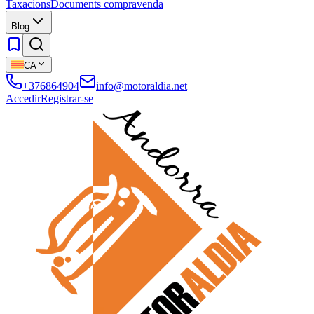
Taxacions
Documents compravenda
Blog
CA
+376864904
info@motoraldia.net
Accedir
Registrar-se