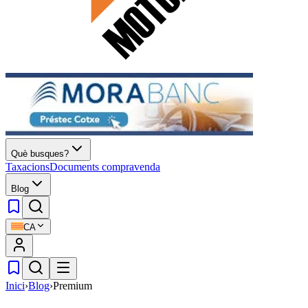
Què busques?
Taxacions
Documents compravenda
Blog
CA
Inici
›
Blog
›
Premium