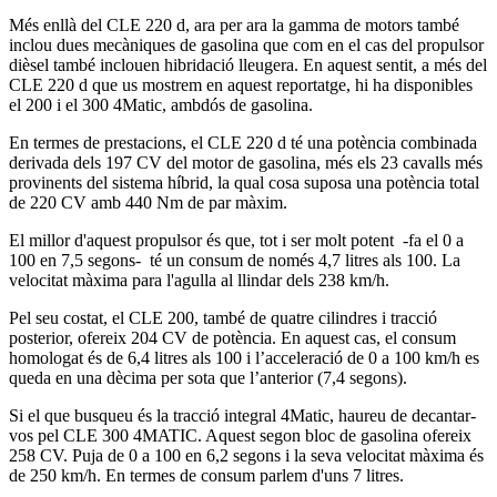
Més enllà del CLE 220 d, ara per ara la gamma de motors també
inclou dues mecàniques de gasolina que com en el cas del propulsor
dièsel també inclouen hibridació lleugera. En aquest sentit, a més del
CLE 220 d que us mostrem en aquest reportatge, hi ha disponibles
el 200 i el 300 4Matic, ambdós de gasolina.
En termes de prestacions, el CLE 220 d té una potència combinada
derivada dels 197 CV del motor de gasolina, més els 23 cavalls més
provinents del sistema híbrid, la qual cosa suposa una potència total
de 220 CV amb 440 Nm de par màxim.
El millor d'aquest propulsor és que, tot i ser molt potent -fa el 0 a
100 en 7,5 segons- té un consum de només 4,7 litres als 100. La
velocitat màxima para l'agulla al llindar dels 238 km/h.
Pel seu costat, el CLE 200, també de quatre cilindres i tracció
posterior, ofereix 204 CV de potència. En aquest cas, el consum
homologat és de 6,4 litres als 100 i l’acceleració de 0 a 100 km/h es
queda en una dècima per sota que l’anterior (7,4 segons).
Si el que busqueu és la tracció integral 4Matic, haureu de decantar-
vos pel CLE 300 4MATIC. Aquest segon bloc de gasolina ofereix
258 CV. Puja de 0 a 100 en 6,2 segons i la seva velocitat màxima és
de 250 km/h. En termes de consum parlem d'uns 7 litres.