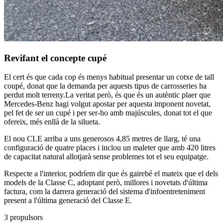
Revifant el concepte cupé
El cert és que cada cop és menys habitual presentar un cotxe de tall
coupé, donat que la demanda per aquests tipus de carrosseries ha
perdut molt terreny.La veritat però, és que és un autèntic plaer que
Mercedes-Benz hagi volgut apostar per aquesta imponent novetat,
pel fet de ser un cupé i per ser-ho amb majúscules, donat tot el que
ofereix, més enllà de la silueta.
El nou CLE arriba a uns generosos 4,85 metres de llarg, té una
configuració de quatre places i inclou un maleter que amb 420 litres
de capacitat natural allotjarà sense problemes tot el seu equipatge.
Respecte a l'interior, podríem dir que és gairebé el mateix que el dels
models de la Classe C, adoptant però, millores i novetats d'última
factura, com la darrera generació del sistema d'infoentreteniment
present a l'última generació del Classe E.
3 propulsors