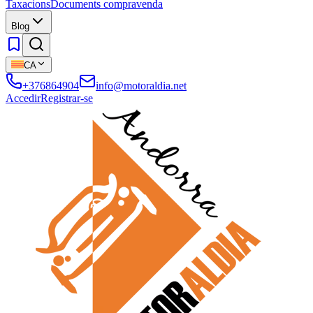
Taxacions
Documents compravenda
Blog
CA
+376864904
info@motoraldia.net
Accedir
Registrar-se