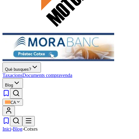
Què busques?
Taxacions
Documents compravenda
Blog
CA
Inici
›
Blog
›
Cotxes