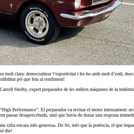
molt clara: democratitzar l’esportivitat i fer-ho amb molt d’estil, due
edibilitat pel que feia al rendiment!
e Carroll Shelby, expert preparador de les millors màquines de la indústr
 “High Performance”. El preparador va revisar el motor intensament: n
ent passar desapercebuda, sinó que havia de donar una resposta immedi
a una xifra encara més generosa. De fet, més que la potència, el que imp
ui dia!