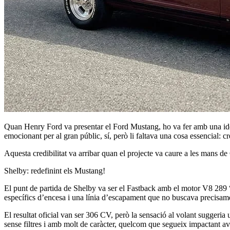
Quan Henry Ford va presentar el Ford Mustang, ho va fer amb una idea 
emocionant per al gran públic, sí, però li faltava una cosa essencial: cr
Aquesta credibilitat va arribar quan el projecte va caure a les mans d
Shelby: redefinint els Mustang!
El punt de partida de Shelby va ser el Fastback amb el motor V8 289
específics d’encesa i una línia d’escapament que no buscava precisam
El resultat oficial van ser 306 CV, però la sensació al volant suggeri
sense filtres i amb molt de caràcter, quelcom que segueix impactant av