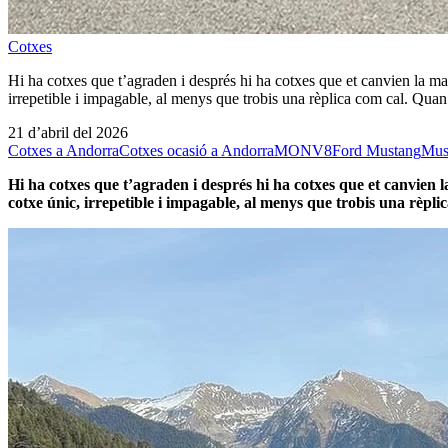
Cotxes
Hi ha cotxes que t’agraden i després hi ha cotxes que et canvien la 
irrepetible i impagable, al menys que trobis una rèplica com cal. Q
21 d’abril del 2026
Cotxes a Andorra
Cotxes ocasió a Andorra
MONV8
Ford Mustang
Mus
Hi ha cotxes que t’agraden i després hi ha cotxes que et canvien
cotxe únic, irrepetible i impagable, al menys que trobis una rèpli