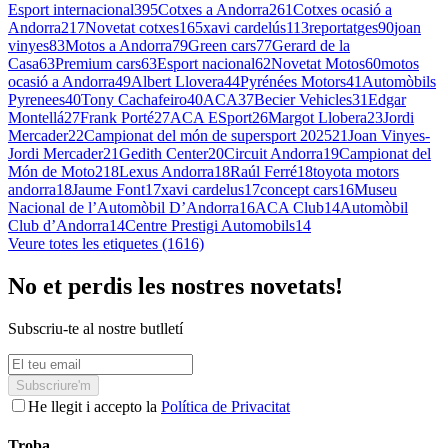
Esport internacional
395
Cotxes a Andorra
261
Cotxes ocasió a
Andorra
217
Novetat cotxes
165
xavi cardelús
113
reportatges
90
joan
vinyes
83
Motos a Andorra
79
Green cars
77
Gerard de la
Casa
63
Premium cars
63
Esport nacional
62
Novetat Motos
60
motos
ocasió a Andorra
49
Albert Llovera
44
Pyrénées Motors
41
Automòbils
Pyrenees
40
Tony Cachafeiro
40
ACA
37
Becier Vehicles
31
Edgar
Montellá
27
Frank Porté
27
ACA ESport
26
Margot Llobera
23
Jordi
Mercader
22
Campionat del món de supersport 2025
21
Joan Vinyes-
Jordi Mercader
21
Gedith Center
20
Circuit Andorra
19
Campionat del
Món de Moto2
18
Lexus Andorra
18
Raúl Ferré
18
toyota motors
andorra
18
Jaume Font
17
xavi cardelus
17
concept cars
16
Museu
Nacional de l’Automòbil D’Andorra
16
ACA Club
14
Automòbil
Club d’Andorra
14
Centre Prestigi Automobils
14
Veure totes les etiquetes (1616)
No et perdis les nostres novetats!
Subscriu-te al nostre butlletí
Subscriure'm
He llegit i accepto la
Política de Privacitat
Troba