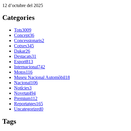
12 d’octubre del 2025
Categories
Tots
3009
Concept
36
Concessionaris
2
Cotxes
345
Dakar
26
Destacats
31
Esport
813
Internacional
742
Motos
116
Museu Nacional Automòbil
18
Nacional
106
Notícies
3
Novetat
494
Premium
112
Reportatges
165
Uncategorized
0
Tags