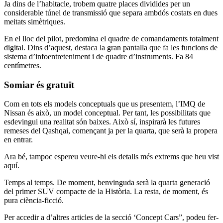
Ja dins de l’habitacle, trobem quatre places dividides per un
considerable túnel de transmissió que separa ambdós costats en dues
meitats simètriques.
En el lloc del pilot, predomina el quadre de comandaments totalment
digital. Dins d’aquest, destaca la gran pantalla que fa les funcions de
sistema d’infoentreteniment i de quadre d’instruments. Fa 84
centímetres.
Somiar és gratuït
Com en tots els models conceptuals que us presentem, l’IMQ de
Nissan és això, un model conceptual. Per tant, les possibilitats que
esdevingui una realitat són baixes. Això sí, inspirarà les futures
remeses del Qashqai, començant ja per la quarta, que serà la propera
en entrar.
Ara bé, tampoc espereu veure-hi els detalls més extrems que heu vist
aquí.
Temps al temps. De moment, benvinguda serà la quarta generació
del primer SUV compacte de la Història. La resta, de moment, és
pura ciència-ficció.
Per accedir a d’altres articles de la secció ‘Concept Cars”, podeu fer-