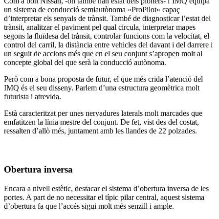
Com a bon Nissan, -on també han estat dels pioners- l’IMQ equipa
un sistema de conducció semiautònoma «ProPilot» capaç
d’interpretar els senyals de trànsit. També de diagnosticar l’estat del
trànsit, analitzar el paviment pel qual circula, interpretar mapes
segons la fluïdesa del trànsit, controlar funcions com la velocitat, el
control del carril, la distància entre vehicles del davant i del darrere i
un seguit de accions més que en el seu conjunt s’apropen molt al
concepte global del que serà la conducció autònoma.
Però com a bona proposta de futur, el que més crida l’atenció del
IMQ és el seu disseny. Parlem d’una estructura geomètrica molt
futurista i atrevida.
Està caracteritzat per unes nervadures laterals molt marcades que
emfatitzen la línia mestre del conjunt. De fet, vist des del costat,
ressalten d’allò més, juntament amb les llandes de 22 polzades.
Obertura inversa
Encara a nivell estètic, destacar el sistema d’obertura inversa de les
portes. A part de no necessitar el típic pilar central, aquest sistema
d’obertura fa que l’accés sigui molt més senzill i ample.