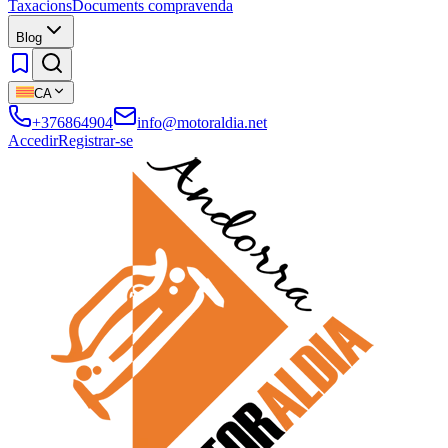
Taxacions
Documents compravenda
Blog
CA
+376864904
info@motoraldia.net
Accedir
Registrar-se