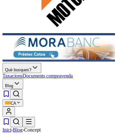
Què busques?
Taxacions
Documents compravenda
Blog
CA
Inici
›
Blog
›
Concept