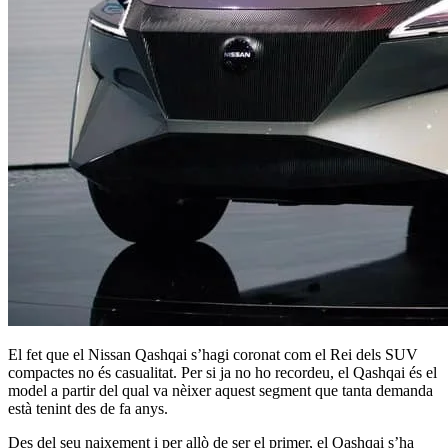
El fet que el Nissan Qashqai s’hagi coronat com el Rei dels SUV
compactes no és casualitat. Per si ja no ho recordeu, el Qashqai és el
model a partir del qual va nèixer aquest segment que tanta demanda
està tenint des de fa anys.
Des del seu naixement i per allò de ser el primer, el Qashqai s’ha