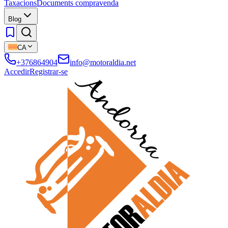
Taxacions
Documents compravenda
Blog
CA
+376864904
info@motoraldia.net
Accedir
Registrar-se