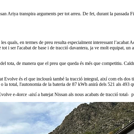
san Ariya transpira arguments per tot arreu. De fet, durant la passada Fi
e les quals, en termes de preu resulta especialment interessant l’acabat
ot i ser l'acabat de base i de tracció davantera, ja ve molt equipat, un
s del tota, de manera que el preu que queda és més que competitiu. Caldr
t Evolve és el que inclourà també la tracció integral, així com els dos
o la total, l'autonomia de la bateria de 87 kWh anirà dels 521 als 493 q
lve e-4orce -així a batejat Nissan als nous acabats de tracció total- p