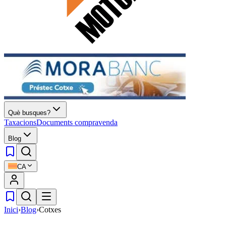
Què busques?
Taxacions
Documents compravenda
Blog
CA
Inici
›
Blog
›
Cotxes