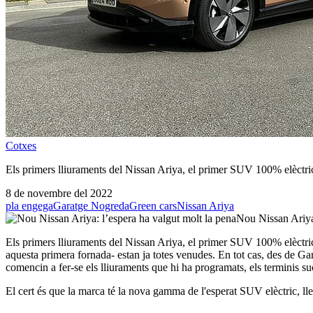
Cotxes
Els primers lliuraments del Nissan Ariya, el primer SUV 100% elèctri
8 de novembre del 2022
pla engega
Garatge Nogreda
Green cars
Nissan Ariya
Nou Nissan Ariya:
Els primers lliuraments del Nissan Ariya, el primer SUV 100% elèctric d
aquesta primera fornada- estan ja totes venudes. En tot cas, des de Ga
comencin a fer-se els lliuraments que hi ha programats, els terminis s
El cert és que la marca té la nova gamma de l'esperat SUV elèctric, lle