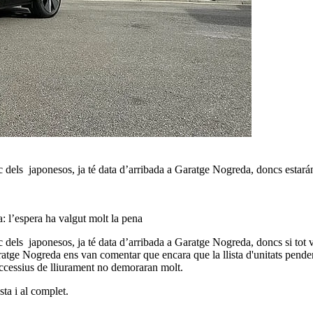
c dels japonesos, ja té data d’arribada a Garatge Nogreda, doncs esta
 l’espera ha valgut molt la pena
els japonesos, ja té data d’arribada a Garatge Nogreda, doncs si tot va 
ratge Nogreda ens van comentar que encara que la llista d'unitats pende
uccessius de lliurament no demoraran molt.
sta i al complet.