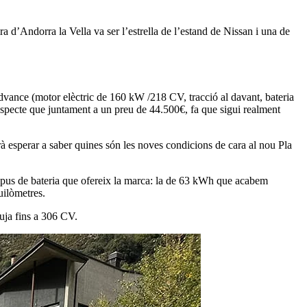
ra d’Andorra la Vella va ser l’estrella de l’estand de Nissan i una de
 Advance (motor elèctric de 160 kW /218 CV, tracció al davant, bateria
 aspecte que juntament a un preu de 44.500€, fa que sigui realment
à esperar a saber quines són les noves condicions de cara al nou Pla
 tipus de bateria que ofereix la marca: la de 63 kWh que acabem
uilòmetres.
uja fins a 306 CV.