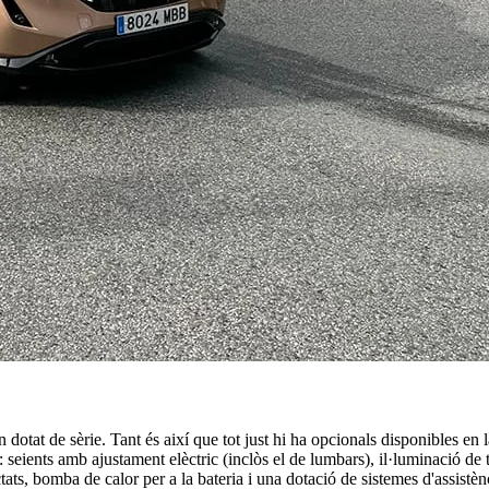
 dotat de sèrie. Tant és així que tot just hi ha opcionals disponibles en
eients amb ajustament elèctric (inclòs el de lumbars), il·luminació de ti
ctats, bomba de calor per a la bateria i una dotació de sistemes d'assistè