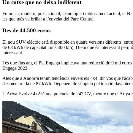
Un cotxe que no deixa indiferent
Futurista, modern, prestacional, tecnològic i rabiosament actual, el Nis
les que més va brillar a l’envelat del Parc Central.
Des de 44.500 euros
El nou SUV elèctric està disponible en quatre versions diferents, entr
de 63 kWh de capacitat i uns 400 km). Diem que és interessant perquè t
interessant.
I és que fins ara, el Pla Engega implicava una reducció de 9 mil euro
Engega 2023.
Atès que a Andorra tenim tendència envers els 4x4, dir-vos que l'acaba
d'esmentar i la de 87 kWh. Depenent de si opteu pel tracció davantera 
L’Ariya Evolve 4x2 té una potència de 242 CV, mentre que el Ariya Evo