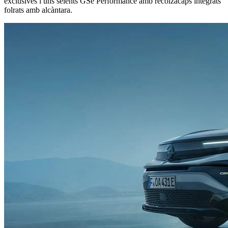
exclusives i uns seients GSe Performance amb recolzacaps integrats
folrats amb alcàntara.