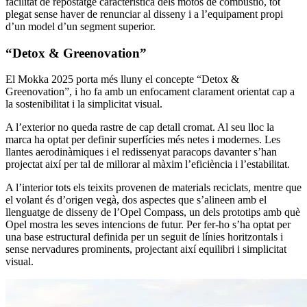
facilitat de repostatge característica dels motos de combustió, tot
plegat sense haver de renunciar al disseny i a l’equipament propi
d’un model d’un segment superior.
“Detox & Greenovation”
El Mokka 2025 porta més lluny el concepte “Detox &
Greenovation”, i ho fa amb un enfocament clarament orientat cap a
la sostenibilitat i la simplicitat visual.
A l’exterior no queda rastre de cap detall cromat. Al seu lloc la
marca ha optat per definir superfícies més netes i modernes. Les
llantes aerodinàmiques i el redissenyat paracops davanter s’han
projectat així per tal de millorar al màxim l’eficiència i l’estabilitat.
A l’interior tots els teixits provenen de materials reciclats, mentre que
el volant és d’origen vegà, dos aspectes que s’alineen amb el
llenguatge de disseny de l’Opel Compass, un dels prototips amb què
Opel mostra les seves intencions de futur. Per fer-ho s’ha optat per
una base estructural definida per un seguit de línies horitzontals i
sense nervadures prominents, projectant així equilibri i simplicitat
visual.