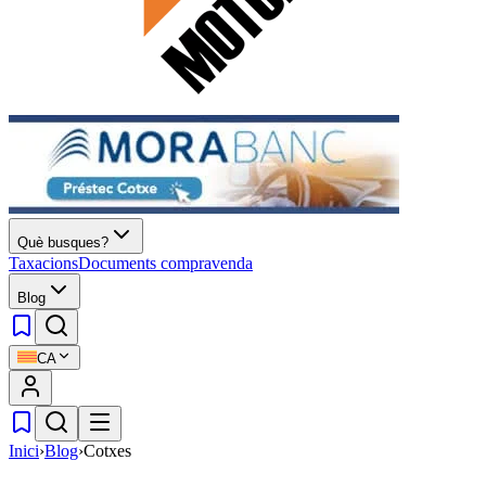
Què busques?
Taxacions
Documents compravenda
Blog
CA
Inici
›
Blog
›
Cotxes