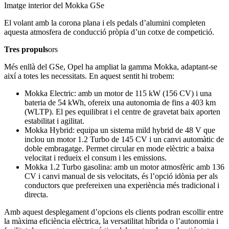
Imatge interior del Mokka GSe
El volant amb la corona plana i els pedals d’alumini completen
aquesta atmosfera de conducció pròpia d’un cotxe de competició.
Tres propuls
ors
Més enllà del GSe, Opel ha ampliat la gamma Mokka, adaptant-se
així a totes les necessitats. En aquest sentit hi trobem:
Mokka Electric: amb un motor de 115 kW (156 CV) i una
bateria de 54 kWh, ofereix una autonomia de fins a 403 km
(WLTP). El pes equilibrat i el centre de gravetat baix aporten
estabilitat i agilitat.
Mokka Hybrid: equipa un sistema mild hybrid de 48 V que
inclou un motor 1.2 Turbo de 145 CV i un canvi automàtic de
doble embragatge. Permet circular en mode elèctric a baixa
velocitat i redueix el consum i les emissions.
Mokka 1.2 Turbo gasolina: amb un motor atmosfèric amb 136
CV i canvi manual de sis velocitats, és l’opció idònia per als
conductors que prefereixen una experiència més tradicional i
directa.
Amb aquest desplegament d’opcions els clients podran escollir entre
la màxima eficiència elèctrica, la versatilitat híbrida o l’autonomia i