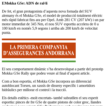
EMokka GSe: ADN de ral·li
De fet, el gran protagonista d’aquesta nova fornada del SUV
alemany és el Mokka GSe, el model de producció totalment elèctric
més ràpid fabricat fins ara per Opel. Amb 281 CV (207 kW) i un par
motor immediat de 345 Nm, el nou SUV esportiu accelera de 0 a
100 km/h en només 5,9 segons i arriba als 200 km/h de velocitat
punta.
El seu comportament dinàmic s’ha desenvolupat a partir del prototip
Mokka GSe Rally que podeu veure al final d’aquest article.
Com a bon esportiu, el Mokka GSe incorpora un diferencial
autoblocant Torsen, un xassís de disseny específic i amortidors
hidràulics per millorar el control i la tracció.
Els detalls estètics -molt encertats- també subratllen el seu esperit
esportiu: pinces de fre GSe de quatre pistons de color groc, llandes