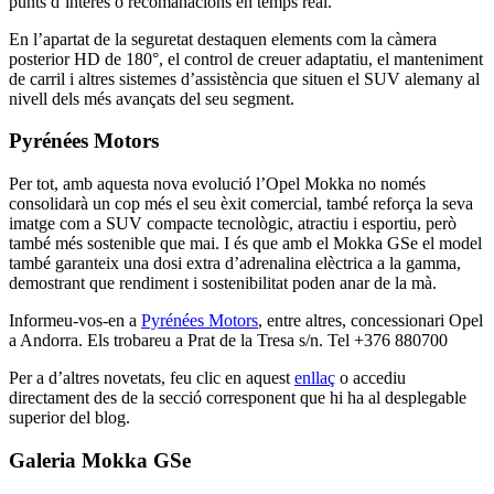
punts d’interès o recomanacions en temps real.
En l’apartat de la seguretat destaquen elements com la càmera
posterior HD de 180°, el control de creuer adaptatiu, el manteniment
de carril i altres sistemes d’assistència que situen el SUV alemany al
nivell dels més avançats del seu segment.
Pyrénées Motors
Per tot, amb aquesta nova evolució l’Opel Mokka no només
consolidarà un cop més el seu èxit comercial, també reforça la seva
imatge com a SUV compacte tecnològic, atractiu i esportiu, però
també més sostenible que mai. I és que amb el Mokka GSe el model
també garanteix una dosi extra d’adrenalina elèctrica a la gamma,
demostrant que rendiment i sostenibilitat poden anar de la mà.
Informeu-vos-en a
Pyrénées Motors
, entre altres, concessionari Opel
a Andorra. Els trobareu a Prat de la Tresa s/n. Tel +376 880700
Per a d’altres novetats, feu clic en aquest
enllaç
o accediu
directament des de la secció corresponent que hi ha al desplegable
superior del blog.
Galeria Mokka GSe