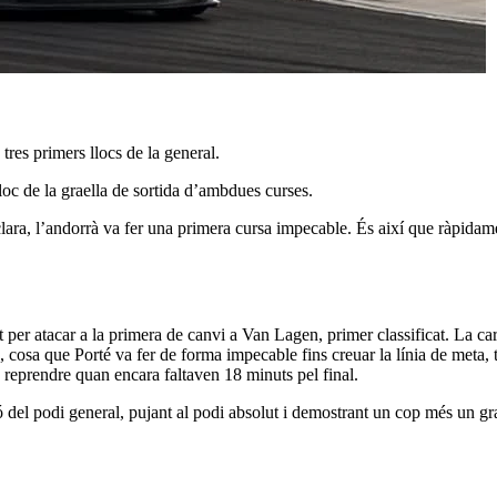
tres primers llocs de la general.
 lloc de la graella de sortida d’ambdues curses.
t clara, l’andorrà va fer una primera cursa impecable. És així que ràpid
st per atacar a la primera de canvi a Van Lagen, primer classificat. La ca
cosa que Porté va fer de forma impecable fins creuar la línia de meta, tot
a reprendre quan encara faltaven 18 minuts pel final.
ó del podi general, pujant al podi absolut i demostrant un cop més un gra