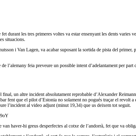
t durant les tres primeres voltes va estar ensenyant les dents varies veg
es situacions.
, Knutsson i Van Lagen, va acabar suposant la sortida de pista del primer
 de l’alemany feia preveure un possible intent d’adelantament per part 
l final, un altre incident absolutament reprobable d’Alexander Reimann
ar fent que el pilot d’Estonia no solament no pogués traçar el revolt a dr
ure l’incident al video adjunt (minut 19,34) que us deixem tot seguit.
Y9oY
 van haver-hi greus desperfectes al cotxe de l’andorrà, fet que va oblig