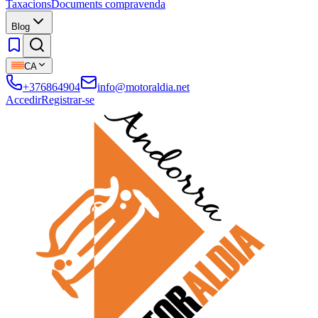
Taxacions
Documents compravenda
Blog
CA
+376864904
info@motoraldia.net
Accedir
Registrar-se