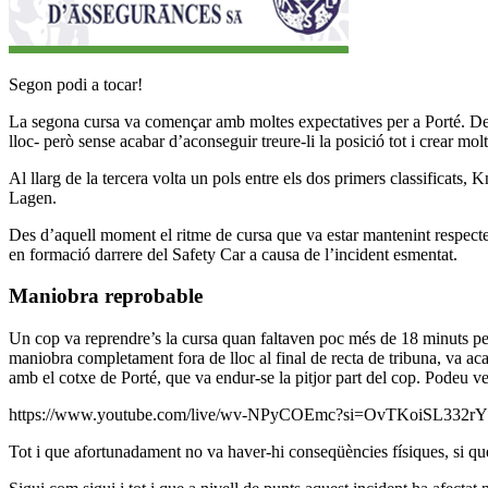
Segon podi a tocar!
La segona cursa va començar amb moltes expectatives per a Porté. De fe
lloc- però sense acabar d’aconseguir treure-li la posició tot i crear molt
Al llarg de la tercera volta un pols entre els dos primers classificats
Lagen.
Des d’aquell moment el ritme de cursa que va estar mantenint respecte
en formació darrere del Safety Car a causa de l’incident esmentat.
Maniobra reprobable
Un cop va reprendre’s la cursa quan faltaven poc més de 18 minuts pe
maniobra completament fora de lloc al final de recta de tribuna, va acab
amb el cotxe de Porté, que va endur-se la pitjor part del cop. Podeu ve
https://www.youtube.com/live/wv-NPyCOEmc?si=OvTKoiSL332r
Tot i que afortunadament no va haver-hi conseqüències físiques, si que