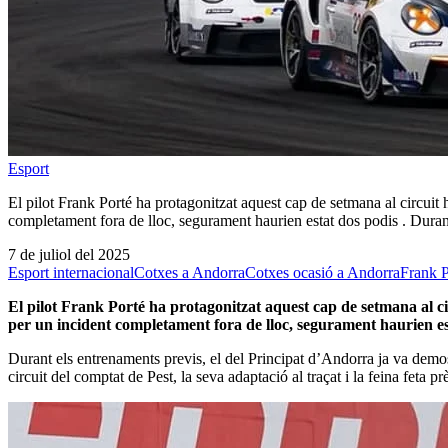
Esport
El pilot Frank Porté ha protagonitzat aquest cap de setmana al circui
completament fora de lloc, segurament haurien estat dos podis . Dur
7 de juliol del 2025
Esport internacional
Cotxes a Andorra
Cotxes ocasió a Andorra
Frank P
El pilot Frank Porté ha protagonitzat aquest cap de setmana al 
per un incident completament fora de lloc, segurament haurien es
Durant els entrenaments previs, el del Principat d’Andorra ja va demost
circuit del comptat de Pest, la seva adaptació al traçat i la feina feta 