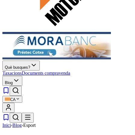
Què busques?
Taxacions
Documents compravenda
Blog
CA
Inici
›
Blog
›
Esport