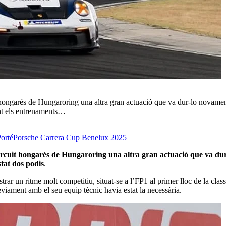
t hongarés de Hungaroring una altra gran actuació que va dur-lo novament
ant els entrenaments…
orté
Porsche Carrera Cup Benelux 2025
circuit hongarés de Hungaroring una altra gran actuació que va dur
tat dos podis
.
rar un ritme molt competitiu, situat-se a l’FP1 al primer lloc de la class
prèviament amb el seu equip tècnic havia estat la necessària.