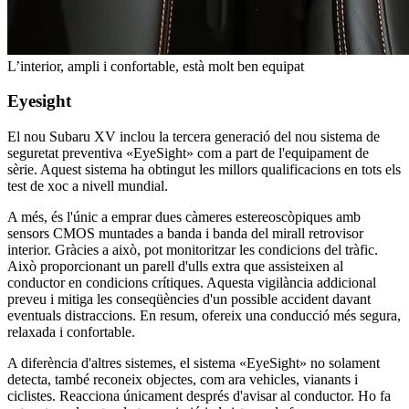
L’interior, ampli i confortable, està molt ben equipat
Eyesight
El nou Subaru XV inclou la tercera generació del nou sistema de
seguretat preventiva «EyeSight» com a part de l'equipament de
sèrie. Aquest sistema ha obtingut les millors qualificacions en tots els
test de xoc a nivell mundial.
A més, és l'únic a emprar dues càmeres estereoscòpiques amb
sensors CMOS muntades a banda i banda del mirall retrovisor
interior. Gràcies a això, pot monitoritzar les condicions del tràfic.
Això proporcionant un parell d'ulls extra que assisteixen al
conductor en condicions crítiques. Aquesta vigilància addicional
preveu i mitiga les conseqüències d'un possible accident davant
eventuals distraccions. En resum, ofereix una conducció més segura,
relaxada i confortable.
A diferència d'altres sistemes, el sistema «EyeSight» no solament
detecta, també reconeix objectes, com ara vehicles, vianants i
ciclistes. Reacciona únicament després d'avisar al conductor. Ho fa