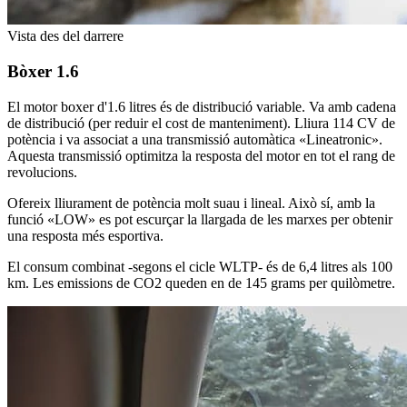
Vista des del darrere
Bòxer 1.6
El motor boxer d'1.6 litres és de distribució variable. Va amb cadena
de distribució (per reduir el cost de manteniment). Lliura 114 CV de
potència i va associat a una transmissió automàtica «Lineatronic».
Aquesta transmissió optimitza la resposta del motor en tot el rang de
revolucions.
Ofereix lliurament de potència molt suau i lineal. Això sí, amb la
funció «LOW» es pot escurçar la llargada de les marxes per obtenir
una resposta més esportiva.
El consum combinat -segons el cicle WLTP- és de 6,4 litres als 100
km. Les emissions de CO2 queden en de 145 grams per quilòmetre.