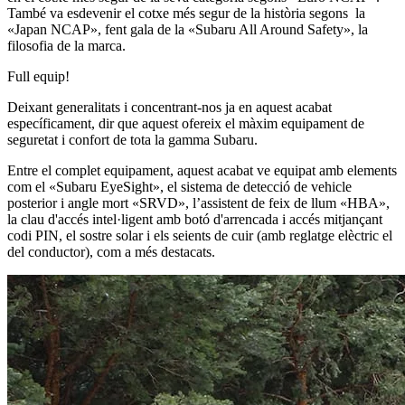
També va esdevenir el cotxe més segur de la història segons la
«Japan NCAP», fent gala de la «Subaru All Around Safety», la
filosofia de la marca.
Full equip!
Deixant generalitats i concentrant-nos ja en aquest acabat
específicament, dir que aquest ofereix el màxim equipament de
seguretat i confort de tota la gamma Subaru.
Entre el complet equipament, aquest acabat ve equipat amb elements
com el «Subaru EyeSight», el sistema de detecció de vehicle
posterior i angle mort «SRVD», l’assistent de feix de llum «HBA»,
la clau d'accés intel·ligent amb botó d'arrencada i accés mitjançant
codi PIN, el sostre solar i els seients de cuir (amb reglatge elèctric el
del conductor), com a més destacats.