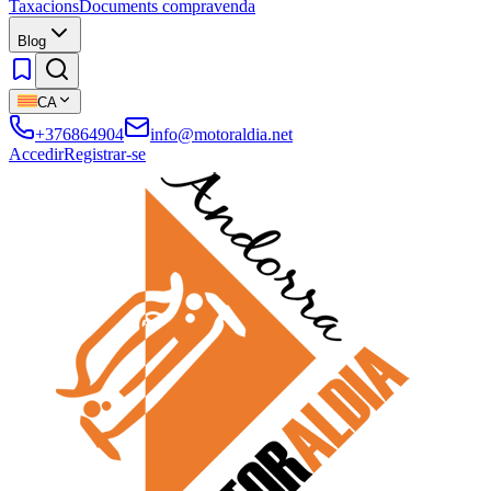
Taxacions
Documents compravenda
Blog
CA
+376864904
info@motoraldia.net
Accedir
Registrar-se