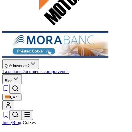
Què busques?
Taxacions
Documents compravenda
Blog
CA
Inici
›
Blog
›
Cotxes