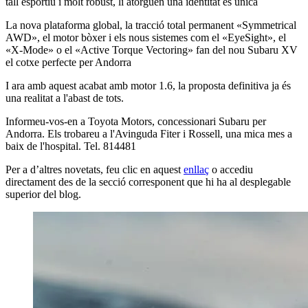
tall esportiu i molt robust, li atorguen una identitat és única
La nova plataforma global, la tracció total permanent «Symmetrical
AWD», el motor bòxer i els nous sistemes com el «EyeSight», el
«X-Mode» o el «Active Torque Vectoring» fan del nou Subaru XV
el cotxe perfecte per Andorra
I ara amb aquest acabat amb motor 1.6, la proposta definitiva ja és
una realitat a l'abast de tots.
Informeu-vos-en a Toyota Motors, concessionari Subaru per
Andorra. Els trobareu a l'Avinguda Fiter i Rossell, una mica mes a
baix de l'hospital. Tel. 814481
Per a d’altres novetats, feu clic en aquest
enllaç
o accediu
directament des de la secció corresponent que hi ha al desplegable
superior del blog.