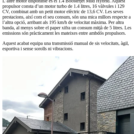
L’altre motor disponible és el 1.4 Boosterjet Mild Hybrid. Aquest
propulsor consta d’un motor turbo de 1.4 litres, 16 vàlvules i 129
CV, combinat amb un petit motor elèctric de 13,6 CV. Les seves
prestacions, així com el seu consum, són una mica millors respecte a
l’altra opció, arribant als 195 km/h de velocitat màxima. Per altra
banda, al menys sobre el paper xifra un consum mitjà de 5 litres. Les
emissions són pràcticament les mateixes entre ambdós propulsors.
Aquest acabat equipa una transmissió manual de sis velocitats, àgil,
esportiva i sense sorolls ni vibracions.