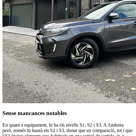
Sense mancances notables
En quant a equipament, hi ha els nivells S1, S2 i S3. A Andorra
però, només hi haurà els S2 i S3, donat que en comparació, tot i que
l’S1 inclou elements poc habituals en una versió de sortida, és a