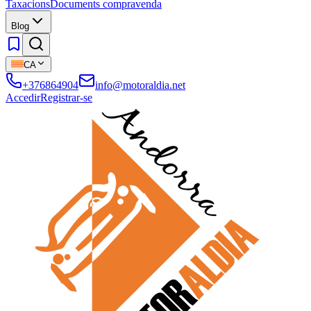
Taxacions
Documents compravenda
Blog
CA
+376864904
info@motoraldia.net
Accedir
Registrar-se