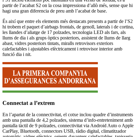
partir de l’acabat S2 on la cosa impressiona d’allò més, sense que hi
hagi una gran diferencia de preu amb l’acabat de base.
És així que entre els elements més destacats presents a partir de l’S2
hi trobem el paquet d’airbags frontals, de genoll, laterals i de cortina,
les llandes d’aliatge de 17 polzades, tecnologia LED als fars, als
llums de dia i als grups òptics posteriors, assistent de llums de llarg
abast, vidres posteriors tintats, miralls retrovisors exteriors
calefactables i ajustables elèctricament i retrovisor interior amb
funció dia i nit.
Connectat a l’extrem
En l’apartat de la connectivitat, el cotxe inclou quadre d’instruments
amb una pantalla de 4,2 polzades, sistema d’info-entreteniment amb
pantalla tàctil de 9 polzades, connectivitat via Android Auto o Apple
CarPlay, Bluetooth, connectors USB, ràdio digital, climatitzador
automàtic, vidres elèctrics, seients davanters calefactables, tapisseria