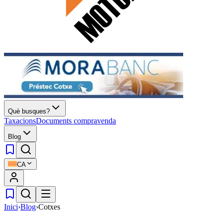
Què busques?
Taxacions
Documents compravenda
Blog
CA
Inici
›
Blog
›
Cotxes