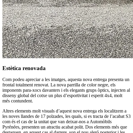
Estètica renovada
Com podeu apreciar a les imatges, aquesta nova entrega presenta un
frontal totalment renovat. La nova parrilla de color negre, els
imponents para-xocs davanters i els elegants grups òptics, injecten al
disseny global del cotxe un plus d’esportivitat i esperit 4x4, molt
més contundent.
Altres elements molt visuals d’aquest nova entrega els localitzem a
les noves llandes de 17 polzades, les quals, si es tracta de l’acabat S3
com és el cas de la unitat que van deixar-nos a Automòbils
Pyrénées, presenten un atractiu acabat polit. Dos elements més que
destaquen, en aquest cas al darrere, son el nou aleró posterior i les