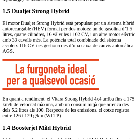
1.5 Dualjet Strong Hybrid
El motor Dualjet Strong Hybrid està propulsat per un sistema híbrid
autorecargable (HEV) format per dos motors: un de gasolina d’1.5
litres, quatre cilindres, 16 vàlvules i 102 CV, i un altre motor elèctric
amb 33 cavalls més. La potència total combinada del sistema
assoleix 116 CV i es gestiona des d’una caixa de canvis automàtica
AGS.
En quant a rendiment, el Vitara Strong Hybrid 4x4 arriba fins a 175
km/h de velocitat màxima, amb un consum mitjà que arrenca des
dels 5,2 litres als 100. Respecte de les emissions, el cotxe registra
entre 126 i 129 g/km (WLTP).
1.4 Boosterjet Mild Hybrid