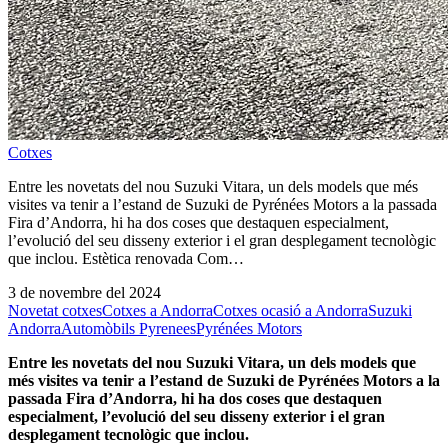
Cotxes
Entre les novetats del nou Suzuki Vitara, un dels models que més
visites va tenir a l’estand de Suzuki de Pyrénées Motors a la passada
Fira d’Andorra, hi ha dos coses que destaquen especialment,
l’evolució del seu disseny exterior i el gran desplegament tecnològic
que inclou. Estètica renovada Com…
3 de novembre del 2024
Novetat cotxes
Cotxes a Andorra
Cotxes ocasió a Andorra
Suzuki
Andorra
Automòbils Pyrenees
Pyrénées Motors
Entre les novetats del nou Suzuki Vitara, un dels models que
més visites va tenir a l’estand de Suzuki de Pyrénées Motors a la
passada Fira d’Andorra, hi ha dos coses que destaquen
especialment, l’evolució del seu disseny exterior i el gran
desplegament tecnològic que inclou.