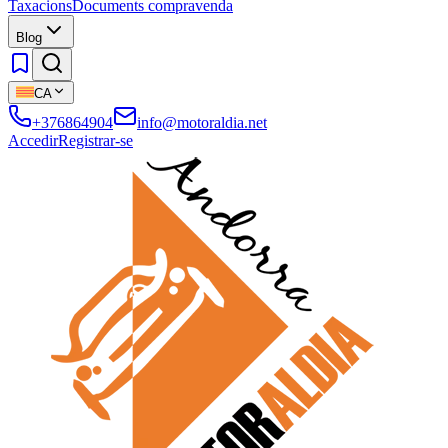
Taxacions
Documents compravenda
Blog
CA
+376864904
info@motoraldia.net
Accedir
Registrar-se