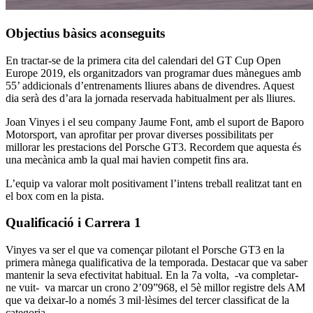
Objectius bàsics aconseguits
En tractar-se de la primera cita del calendari del GT Cup Open
Europe 2019, els organitzadors van programar dues mànegues amb
55’ addicionals d’entrenaments lliures abans de divendres. Aquest
dia serà des d’ara la jornada reservada habitualment per als lliures.
Joan Vinyes i el seu company Jaume Font, amb el suport de Baporo
Motorsport, van aprofitar per provar diverses possibilitats per
millorar les prestacions del Porsche GT3. Recordem que aquesta és
una mecànica amb la qual mai havien competit fins ara.
L’equip va valorar molt positivament l’intens treball realitzat tant en
el box com en la pista.
Qualificació i Carrera 1
Vinyes va ser el que va començar pilotant el Porsche GT3 en la
primera mànega qualificativa de la temporada. Destacar que va saber
mantenir la seva efectivitat habitual. En la 7a volta, -va completar-
ne vuit- va marcar un crono 2’09”968, el 5è millor registre dels AM
que va deixar-lo a només 3 mil·lèsimes del tercer classificat de la
categoria.