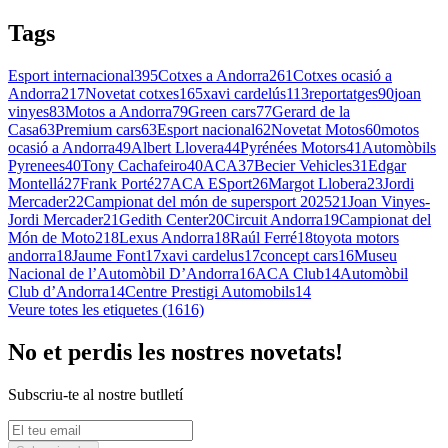
Tags
Esport internacional
395
Cotxes a Andorra
261
Cotxes ocasió a
Andorra
217
Novetat cotxes
165
xavi cardelús
113
reportatges
90
joan
vinyes
83
Motos a Andorra
79
Green cars
77
Gerard de la
Casa
63
Premium cars
63
Esport nacional
62
Novetat Motos
60
motos
ocasió a Andorra
49
Albert Llovera
44
Pyrénées Motors
41
Automòbils
Pyrenees
40
Tony Cachafeiro
40
ACA
37
Becier Vehicles
31
Edgar
Montellá
27
Frank Porté
27
ACA ESport
26
Margot Llobera
23
Jordi
Mercader
22
Campionat del món de supersport 2025
21
Joan Vinyes-
Jordi Mercader
21
Gedith Center
20
Circuit Andorra
19
Campionat del
Món de Moto2
18
Lexus Andorra
18
Raúl Ferré
18
toyota motors
andorra
18
Jaume Font
17
xavi cardelus
17
concept cars
16
Museu
Nacional de l’Automòbil D’Andorra
16
ACA Club
14
Automòbil
Club d’Andorra
14
Centre Prestigi Automobils
14
Veure totes les etiquetes (1616)
No et perdis les nostres novetats!
Subscriu-te al nostre butlletí