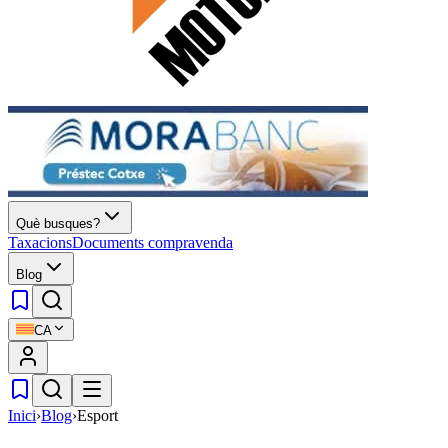
Què busques?
Taxacions
Documents compravenda
Blog
CA
Inici
›
Blog
›
Esport