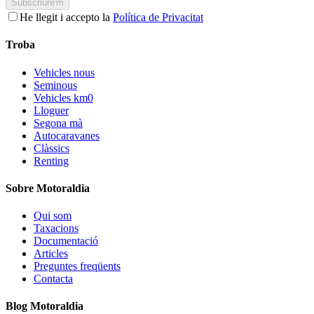
Subscriure'm
He llegit i accepto la
Política de Privacitat
Troba
Vehicles nous
Seminous
Vehicles km0
Lloguer
Segona mà
Autocaravanes
Clàssics
Renting
Sobre Motoraldia
Qui som
Taxacions
Documentació
Articles
Preguntes freqüents
Contacta
Blog Motoraldia