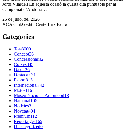
Jordi Vilardell En aquesta ocasió la quarta cita puntuable per al
Campionat d’Andorra…
26 de juliol del 2026
ACA Club
Gedith Center
Erik Faura
Categories
Tots
3009
Concept
36
Concessionaris
2
Cotxes
345
Dakar
26
Destacats
31
Esport
813
Internacional
742
Motos
116
Museu Nacional Automòbil
18
Nacional
106
Notícies
3
Novetat
494
Premium
112
Reportatges
165
Uncategorized
0