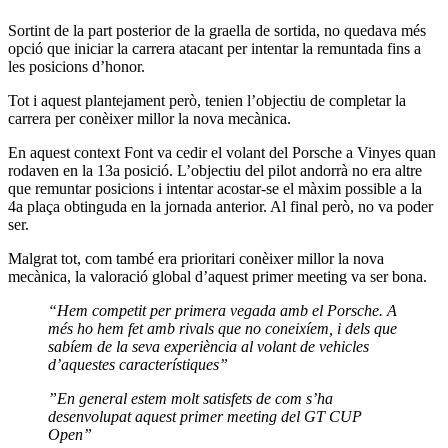
Sortint de la part posterior de la graella de sortida, no quedava més
opció que iniciar la carrera atacant per intentar la remuntada fins a
les posicions d’honor.
Tot i aquest plantejament però, tenien l’objectiu de completar la
carrera per conèixer millor la nova mecànica.
En aquest context Font va cedir el volant del Porsche a Vinyes quan
rodaven en la 13a posició. L’objectiu del pilot andorrà no era altre
que remuntar posicions i intentar acostar-se el màxim possible a la
4a plaça obtinguda en la jornada anterior. Al final però, no va poder
ser.
Malgrat tot, com també era prioritari conèixer millor la nova
mecànica, la valoració global d’aquest primer meeting va ser bona.
“Hem competit per primera vegada amb el Porsche. A
més ho hem fet amb rivals que no coneixíem, i dels que
sabíem de la seva experiència al volant de vehicles
d’aquestes característiques”
”En general estem molt satisfets de com s’ha
desenvolupat aquest primer meeting del GT CUP
Open”