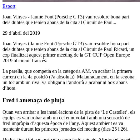
Esport
Joan Vinyes - Jaume Font (Porsche GT3) van resoldre bona part
dels dubtes que tenien abans de la cita al Circuit de Paul...
29 d’abril del 2019
Joan Vinyes i Jaume Font (Porsche GT3) van resoldre bona part
dels dubtes que tenien abans de la cita al Circuit de Paul Ricard, un
cop finalitzat aquest primer meeting de la GT CUP Open Europe
2019 al circuit francés.
La parella, que competia en la categoria AM, va acabar la primera
carrera en la 4a posició (7a absoluta). Malauradament, en la segona,
un toc amb un rival va obligar a l’andorrà a acabar al box abans
d’hora.
Fred i amenaça de pluja
Quan van arribar a les instal·lacions de la pista de ‘Le Castellet’, els
equips es van trobar amb un cel ennuvolat i amb una sensació de
fred impròpia d’aquesta època de l’any. Aquest ambient es va
mantenir durant les primeres jornades del meeting (dies 25 i 26).
De fet, fins i tot van arribar a caure forts aiguats. Afortunadament