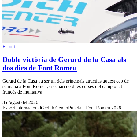
Esport
Doble victòria de Gerard de la Casa als
dos dies de Font Romeu
Gerard de la Casa va ser un dels principals atractius aquest cap de
setmana a Font Romeu, escenari de dues curses del campionat
francès de muntanya
3 d’agost del 2026
Esport internacional
Gedith Center
Pujada a Font Romeu 2026