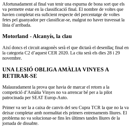
Afortunadament al final van tenir una espurna de bona sort que els
va permetre estar en la classificació final. El nombre de voltes que
havien completat era suficient respecte del percentatge de voltes
fetes pel guanyador per classificar-se, malgrat no haver travessat la
línia d’arribada.
Motorland - Alcanyís, la clau
Així doncs el circuit aragonès serà el que dictarà el desenllaç final en
la categoria C2 d’aquest CER 2020. La cita serà els dies 28 i 29
novembre.
UNA LESIÓ OBLIGA AMÀLIA VINYES A
RETIRAR-SE
Malauradament la prova que havia de marcar el retorn a la
competició d’Amàlia Vinyes no va arrencar bé per a la pilot
patrocinada per SEAT Europ-Auto.
Primer va ser la a caixa de canvis del seu Cupra TCR la que no la va
deixar completar amb normalitat els primers entrenaments lliures. El
problema no va solucionar-se fins les últimes tandes lliures de la
jornada de dissabte.