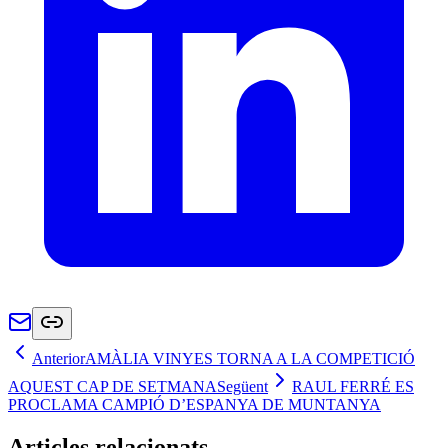
Anterior
AMÀLIA VINYES TORNA A LA COMPETICIÓ
AQUEST CAP DE SETMANA
Següent
RAUL FERRÉ ES
PROCLAMA CAMPIÓ D’ESPANYA DE MUNTANYA
Articles relacionats