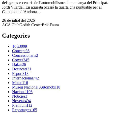
dels grans escenaris de l’automobilisme de muntanya del Principat.
Jordi Vilardell En aquesta ocasió la quarta cita puntuable per al
Campionat d’Andorra…
26 de juliol del 2026
ACA Club
Gedith Center
Erik Faura
Categories
Tots
3009
Concept
36
Concessionaris
2
Cotxes
345
Dakar
26
Destacats
31
Esport
813
Internacional
742
Motos
116
Museu Nacional Automòbil
18
Nacional
106
Notícies
3
Novetat
494
Premium
112
Reportatges
165