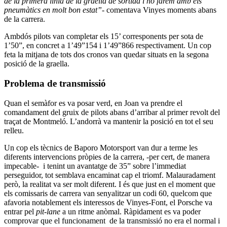
de la primera línia de la graella de sortida i ho farem amb els
pneumàtics en molt bon estat”-
comentava Vinyes moments abans
de la carrera.
Ambdós pilots van completar els 15’ corresponents per sota de
1’50”, en concret a 1’49”154 i 1’49”866 respectivament. Un cop
feta la mitjana de tots dos cronos van quedar situats en la segona
posició de la graella.
Problema de transmissió
Quan el semàfor es va posar verd, en Joan va prendre el
comandament del gruix de pilots abans d’arribar al primer revolt del
traçat de Montmeló. L’andorrà va mantenir la posició en tot el seu
relleu.
Un cop els tècnics de Baporo Motorsport van dur a terme les
diferents intervencions pròpies de la carrera, -per cert, de manera
impecable- i tenint un avantatge de 35” sobre l’immediat
perseguidor, tot semblava encaminat cap el triomf. Malauradament
però, la realitat va ser molt diferent. I és que just en el moment que
els comissaris de carrera van senyalitzar un codi 60, quelcom que
afavoria notablement els interessos de Vinyes-Font, el Porsche va
entrar pel
pit-lane
a un ritme anòmal. Ràpidament es va poder
comprovar que el funcionament de la transmissió no era el normal i