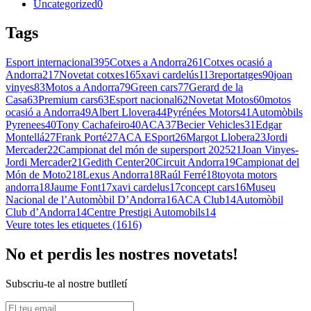
Uncategorized
0
Tags
Esport internacional
395
Cotxes a Andorra
261
Cotxes ocasió a
Andorra
217
Novetat cotxes
165
xavi cardelús
113
reportatges
90
joan
vinyes
83
Motos a Andorra
79
Green cars
77
Gerard de la
Casa
63
Premium cars
63
Esport nacional
62
Novetat Motos
60
motos
ocasió a Andorra
49
Albert Llovera
44
Pyrénées Motors
41
Automòbils
Pyrenees
40
Tony Cachafeiro
40
ACA
37
Becier Vehicles
31
Edgar
Montellá
27
Frank Porté
27
ACA ESport
26
Margot Llobera
23
Jordi
Mercader
22
Campionat del món de supersport 2025
21
Joan Vinyes-
Jordi Mercader
21
Gedith Center
20
Circuit Andorra
19
Campionat del
Món de Moto2
18
Lexus Andorra
18
Raúl Ferré
18
toyota motors
andorra
18
Jaume Font
17
xavi cardelus
17
concept cars
16
Museu
Nacional de l’Automòbil D’Andorra
16
ACA Club
14
Automòbil
Club d’Andorra
14
Centre Prestigi Automobils
14
Veure totes les etiquetes (1616)
No et perdis les nostres novetats!
Subscriu-te al nostre butlletí