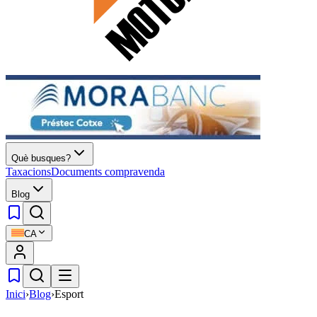
Què busques?
Taxacions
Documents compravenda
Blog
CA
Inici
›
Blog
›
Esport