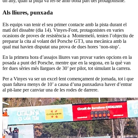
un any, quan la pluja va fer-se amb bona part del protagonisme.
Als lliures, punxada
Els equips van tenir el seu primer contacte amb la pista durant el
matí del dissabte (dia 14). Vinyes-Font, protagonistes en varies
ocasions de proves de resistència a Montemeló, tenien l’objectiu de
preparar la cita al volant del Porsche GT3, una mecànica amb la
qual mai havien disputat una prova de dues hores ‘non-stop’.
En la primera hora d’assajos lliures van provar varies opcions en la
posada a punt del Porsche, mentre que en la segona, en la què van
fer dues sèries més llargues de 30’ per pilot, tot simulant la carrera.
Per a Vinyes va ser un excel·lent començament de jornada, tot i que
quan faltava menys de 10’ a causa d’una punxadava haver d’entrar
al pit-lane per canviar una de les rodes de darrere.