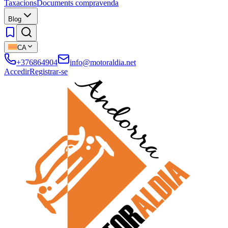
Taxacions
Documents compravenda
Blog
CA
+376864904
info@motoraldia.net
Accedir
Registrar-se