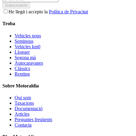
Subscriure'm
He llegit i accepto la
Política de Privacitat
Troba
Vehicles nous
Seminous
Vehicles km0
Lloguer
Segona mà
Autocaravanes
Clàssics
Renting
Sobre Motoraldia
Qui som
Taxacions
Documentació
Articles
Preguntes freqüents
Contacta