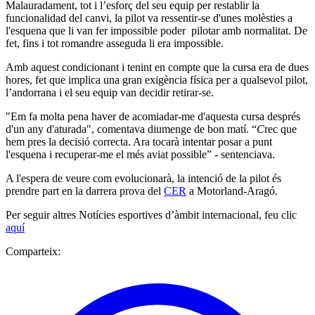
Malauradament, tot i l’esforç del seu equip per restablir la
funcionalidad del canvi, la pilot va ressentir-se d'unes molèsties a
l'esquena que li van fer impossible poder pilotar amb normalitat. De
fet, fins i tot romandre asseguda li era impossible.
Amb aquest condicionant i tenint en compte que la cursa era de dues
hores, fet que implica una gran exigència física per a qualsevol pilot,
l’andorrana i el seu equip van decidir retirar-se.
"Em fa molta pena haver de acomiadar-me d'aquesta cursa després
d'un any d'aturada", comentava diumenge de bon matí. “
C
rec que
hem pres la decisió correcta. Ara tocarà intentar posar a punt
l'esquena i recuperar-me el més aviat possible” - sentenciava.
A l'espera de veure com evolucionarà, la intenció de la pilot és
prendre part en la darrera prova del
CER
a Motorland-Aragó.
Per seguir altres Notícies esportives d’àmbit internacional, feu clic
aquí
Comparteix: