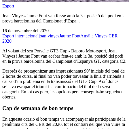
Esport
Joan Vinyes-Jaume Font van fer-se amb la 3a. posició del podi en la
prova barcelonina del Campionat d’Espa...
16 de novembre del 2020
Esport internacional
joan vinyes
Jaume Font
Amàlia Vinyes.
CER
2020
Al volant del seu Porsche GT3 Cup - Baporo Motorsport, Joan
Vinyes i Jaume Font van acabar fent-se amb la 3a. posició del podi
en la prova barcelonina del Campionat d’Espanya GT, categoria C2.
Després de protagonitzar uns impressionants 90’ inicials del total de
2 hores de cursa, al final no van poder travessar la línia d’arribada a
causa d’un problema en la transmissió del GT3 Cup. Així doncs
se’ls va escapar el triomf i la confirmació del títol de la seva
categoria. En tot cas però, les opcions per aconseguir-ho segueixen
obertes.
Cap de setmana de bon temps
En aquesta ocasió el bon temps va acompanyar als participants de la
penúltima cita del CER del 2020, tot el contrari del que van viure fa