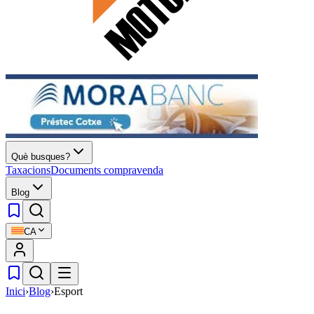
Què busques?
Taxacions
Documents compravenda
Blog
CA
Inici
›
Blog
›
Esport