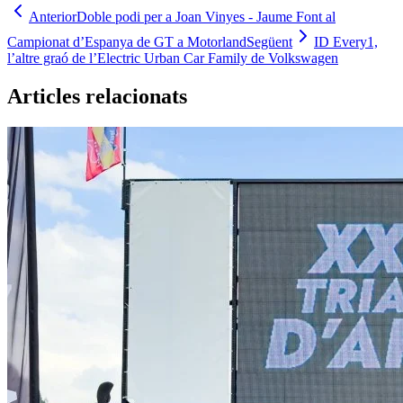
Anterior
Doble podi per a Joan Vinyes - Jaume Font al
Campionat d’Espanya de GT a Motorland
Següent
ID Every1,
l’altre graó de l’Electric Urban Car Family de Volkswagen
Articles relacionats