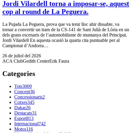
Jordi Vilardell torna a imposar-se, aquest
cop al round de La Peguera.
La Pujada La Peguera, prova que va tenir lloc ahir dissabte, va
tornar a convertir un tram de la CS-141 de Sant Julià de Lòria en un
dels grans escenaris de l’automobilisme de muntanya del Principat.
Jordi Vilardell En aquesta ocasió la quarta cita puntuable per al
Campionat d’Andorra…
26 de juliol del 2026
ACA Club
Gedith Center
Erik Faura
Categories
Tots
3009
Concept
36
Concessionaris
2
Cotxes
345
Dakar
26
Destacats
31
Esport
813
Internacional
742
Motos
116