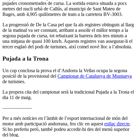
pujades cronometrades de cursa. La sortida estava situada a pocs
metres del nucli urbà de Callús, al municipi de Sant Mateu de
Bages, amb 4,905 quilòmetres de tram a la carretera BV-3003.
La progressió de De la Casa pel que fa als registres obtinguts al llarg
de la matinal va ser constant, arribant a assolir el millor temps a la
segona pujada de cursa, tot rebaixant la barrera dels tres minuts a
una mitjana de quasi 100 km/h. Aquests registres van assegurar-li el
tercer esglaó del podi de turismes, així comel novè lloc a l’absoluta.
Pujada a la Trona
Un cop conclosa la prova el d’Andorra la Vellas ocupa la segona
posició de la provisional del
Campionat de Catalunya de Muntanya
de turismes.
La propera cita del campionat serà la tradicional Pujada a la Trona el
dia 11 de maig.
——————
Per a més notícies en l’àmbit de l’esport internacional de món del
motor amb participació andorrana, feu clic en aquest
enllaç directe
.
Si ho preferiu però, també podeu accedir-hi des del menú superior
del blog.