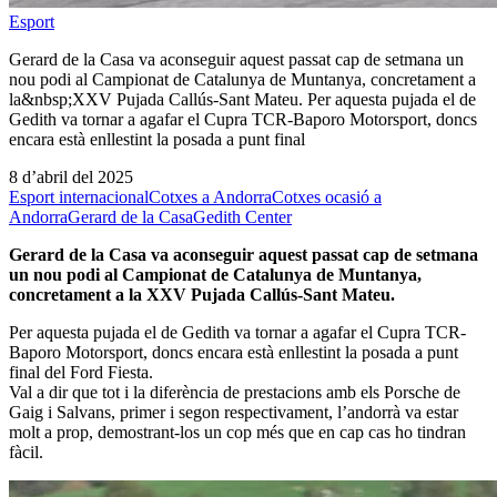
Esport
Gerard de la Casa va aconseguir aquest passat cap de setmana un
nou podi al Campionat de Catalunya de Muntanya, concretament a
la&nbsp;XXV Pujada Callús-Sant Mateu. Per aquesta pujada el de
Gedith va tornar a agafar el Cupra TCR-Baporo Motorsport, doncs
encara està enllestint la posada a punt final
8 d’abril del 2025
Esport internacional
Cotxes a Andorra
Cotxes ocasió a
Andorra
Gerard de la Casa
Gedith Center
Gerard de la Casa va aconseguir aquest passat cap de setmana
un nou podi al Campionat de Catalunya de Muntanya,
concretament a la XXV Pujada Callús-Sant Mateu.
Per aquesta pujada el de Gedith va tornar a agafar el Cupra TCR-
Baporo Motorsport, doncs encara està enllestint la posada a punt
final del Ford Fiesta.
Val a dir que tot i la diferència de prestacions amb els Porsche de
Gaig i Salvans, primer i segon respectivament, l’andorrà va estar
molt a prop, demostrant-los un cop més que en cap cas ho tindran
fàcil.