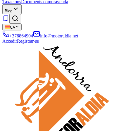
Taxacions
Documents compravenda
Blog
CA
+376864904
info@motoraldia.net
Accedir
Registrar-se