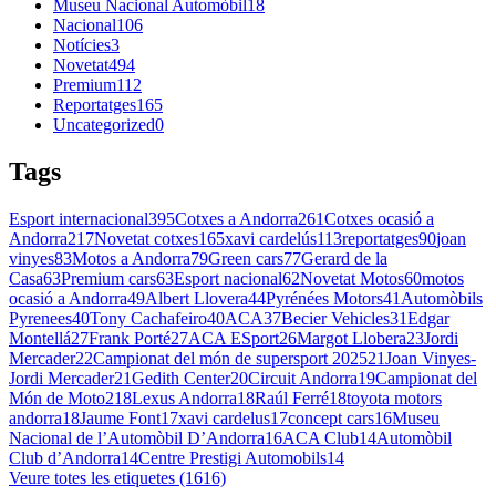
Museu Nacional Automòbil
18
Nacional
106
Notícies
3
Novetat
494
Premium
112
Reportatges
165
Uncategorized
0
Tags
Esport internacional
395
Cotxes a Andorra
261
Cotxes ocasió a
Andorra
217
Novetat cotxes
165
xavi cardelús
113
reportatges
90
joan
vinyes
83
Motos a Andorra
79
Green cars
77
Gerard de la
Casa
63
Premium cars
63
Esport nacional
62
Novetat Motos
60
motos
ocasió a Andorra
49
Albert Llovera
44
Pyrénées Motors
41
Automòbils
Pyrenees
40
Tony Cachafeiro
40
ACA
37
Becier Vehicles
31
Edgar
Montellá
27
Frank Porté
27
ACA ESport
26
Margot Llobera
23
Jordi
Mercader
22
Campionat del món de supersport 2025
21
Joan Vinyes-
Jordi Mercader
21
Gedith Center
20
Circuit Andorra
19
Campionat del
Món de Moto2
18
Lexus Andorra
18
Raúl Ferré
18
toyota motors
andorra
18
Jaume Font
17
xavi cardelus
17
concept cars
16
Museu
Nacional de l’Automòbil D’Andorra
16
ACA Club
14
Automòbil
Club d’Andorra
14
Centre Prestigi Automobils
14
Veure totes les etiquetes (1616)