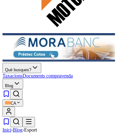
Què busques?
Taxacions
Documents compravenda
Blog
CA
Inici
›
Blog
›
Esport