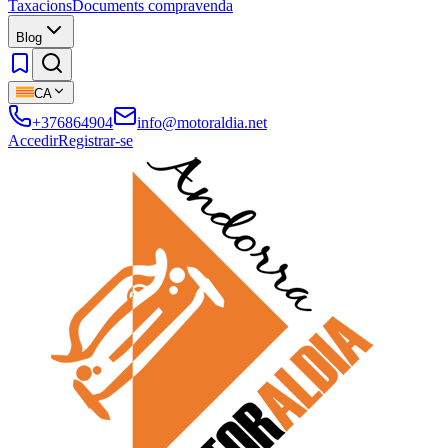
Taxacions
Documents compravenda
Blog
CA
+376864904
info@motoraldia.net
Accedir
Registrar-se