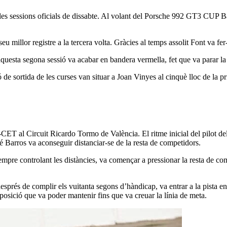
 les sessions oficials de dissabte. Al volant del Porsche 992 GT3 CUP B
eu millor registre a la tercera volta. Gràcies al temps assolit Font va fer
questa segona sessió va acabar en bandera vermella, fet que va parar la s
ó de sortida de les curses van situar a Joan Vinyes al cinquè lloc de la p
-CET al Circuit Ricardo Tormo de València. El ritme inicial del pilot de
é Barros va aconseguir distanciar-se de la resta de competidors.
mpre controlant les distàncies, va començar a pressionar la resta de com
sprés de complir els vuitanta segons d’hàndicap, va entrar a la pista e
posició que va poder mantenir fins que va creuar la línia de meta.