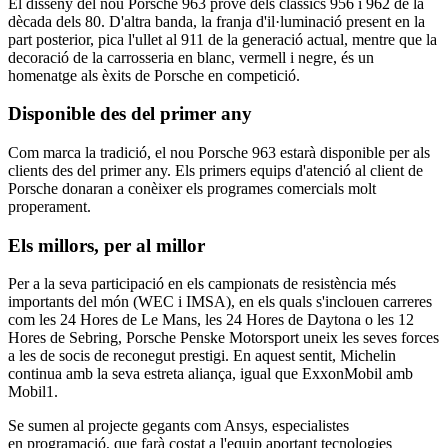
El disseny del nou Porsche 963 prové dels clàssics 956 i 962 de la
dècada dels 80. D'altra banda, la franja d'il·luminació present en la
part posterior, pica l'ullet al 911 de la generació actual, mentre que la
decoració de la carrosseria en blanc, vermell i negre, és un
homenatge als èxits de Porsche en competició.
Disponible des del primer any
Com marca la tradició, el nou Porsche 963 estarà disponible per als
clients des del primer any. Els primers equips d'atenció al client de
Porsche donaran a conèixer els programes comercials molt
properament.
Els millors, per al millor
Per a la seva participació en els campionats de resistència més
importants del món (WEC i IMSA), en els quals s'inclouen carreres
com les 24 Hores de Le Mans, les 24 Hores de Daytona o les 12
Hores de Sebring, Porsche Penske Motorsport uneix les seves forces
a les de socis de reconegut prestigi. En aquest sentit, Michelin
continua amb la seva estreta aliança, igual que ExxonMobil amb
Mobil1.
Se sumen al projecte gegants com Ansys, especialistes
en programació, que farà costat a l'equip aportant tecnologies