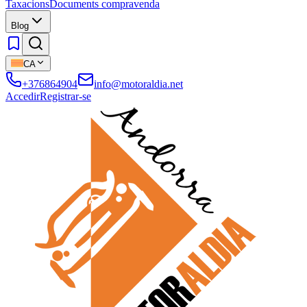
Taxacions
Documents compravenda
Blog
CA
+376864904
info@motoraldia.net
Accedir
Registrar-se