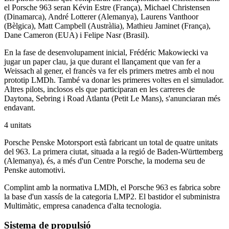
el Porsche 963 seran Kévin Estre (França), Michael Christensen
(Dinamarca), André Lotterer (Alemanya), Laurens Vanthoor
(Bèlgica), Matt Campbell (Austràlia), Mathieu Jaminet (França),
Dane Cameron (EUA) i Felipe Nasr (Brasil).
En la fase de desenvolupament inicial, Frédéric Makowiecki va
jugar un paper clau, ja que durant el llançament que van fer a
Weissach al gener, el francès va fer els primers metres amb el nou
prototip LMDh. També va donar les primeres voltes en el simulador.
Altres pilots, inclosos els que participaran en les carreres de
Daytona, Sebring i Road Atlanta (Petit Le Mans), s'anunciaran més
endavant.
4 unitats
Porsche Penske Motorsport està fabricant un total de quatre unitats
del 963. La primera ciutat, situada a la regió de Baden-Württemberg
(Alemanya), és, a més d'un Centre Porsche, la moderna seu de
Penske automotivi.
Complint amb la normativa LMDh, el Porsche 963 es fabrica sobre
la base d'un xassís de la categoria LMP2. El bastidor el subministra
Multimàtic, empresa canadenca d'alta tecnologia.
Sistema de propulsió