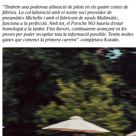
“
Tindrem una poderosa alineació de pilots en els quatre cotxes de
fàbrica. La col·laboració amb el nostre soci proveïdor de
pneumàtics Michelin i amb el fabricant de xassís Multimàtic,
funciona a la perfecció. Amb tot, el Porsche 963 hauria d'estar
homologat a la tardor. Fins llavors, continuarem avançant en les
proves per poder recopilar tota la informació possible. Tenim moltes
ganes que comenci la primera carrera
” -completava Kuratle.