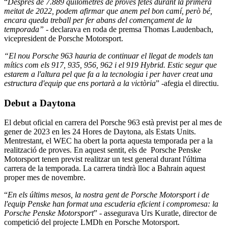
“
Després de 7.889 quilòmetres de proves fetes durant la primera
meitat de 2022, podem afirmar que anem pel bon camí, però bé,
encara queda treball per fer abans del començament de la
temporada” -
declarava en roda de premsa Thomas Laudenbach,
vicepresident de Porsche Motorsport.
“El nou Porsche 963 hauria de continuar el llegat de models tan
mítics com els 917, 935, 956, 962 i el 919 Hybrid. Estic segur que
estarem a l'altura pel que fa a la tecnologia i per haver creat una
estructura d'equip que ens portarà a la victòria
” -afegia el directiu.
Debut a Daytona
El debut oficial en carrera del Porsche 963 està previst per al mes de
gener de 2023 en les 24 Hores de Daytona, als Estats Units.
Mentrestant, el WEC ha obert la porta aquesta temporada per a la
realització de proves. En aquest sentit, els de Porsche Penske
Motorsport tenen previst realitzar un test general durant l'última
carrera de la temporada. La carrera tindrà lloc a Bahrain aquest
proper mes de novembre.
“
En els últims mesos, la nostra gent de Porsche Motorsport i de
l'equip Penske han format una escuderia eficient i compromesa: la
Porsche Penske Motorsport
” - assegurava Urs Kuratle, director de
competició del projecte LMDh en Porsche Motorsport.