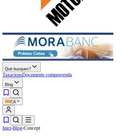
Què busques?
Taxacions
Documents compravenda
Blog
CA
Inici
›
Blog
›
Concept