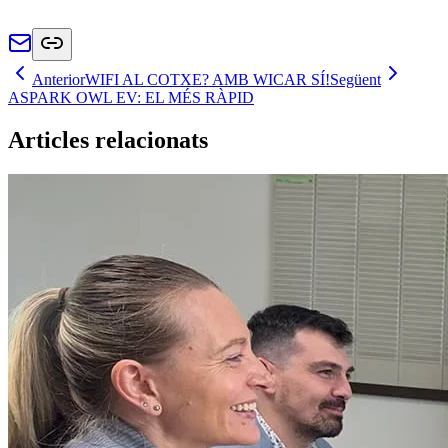
Anterior
WIFI AL COTXE? AMB WICAR SÍ!
Següent
ASPARK OWL EV: EL MÉS RÀPID
Articles relacionats