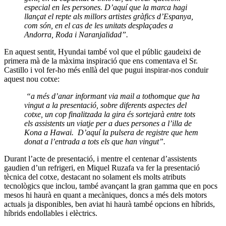
especial en les persones. D’aquí que la marca hagi
llançat el repte als millors artistes gràfics d’Espanya,
com són, en el cas de les unitats desplaçades a
Andorra, Roda i Naranjalidad”.
En aquest sentit, Hyundai també vol que el públic gaudeixi de
primera mà de la màxima inspiració que ens comentava el Sr.
Castillo i vol fer-ho més enllà del que pugui inspirar-nos conduir
aquest nou cotxe:
“a més d’anar informant via mail a tothomque que ha
vingut a la presentació, sobre diferents aspectes del
cotxe, un cop finalitzada la gira és sortejarà entre tots
els assistents un viatje per a dues persones a l’illa de
Kona a Hawai. D’aquí la pulsera de registre que hem
donat a l’entrada a tots els que han vingut”.
Durant l’acte de presentació, i mentre el centenar d’assistents
gaudien d’un refrigeri, en Miquel Ruzafa va fer la presentació
tècnica del cotxe, destacant no solament els molts atributs
tecnològics que inclou, també avançant la gran gamma que en pocs
mesos hi haurà en quant a mecàniques, doncs a més dels motors
actuals ja disponibles, ben aviat hi haurà també opcions en híbrids,
híbrids endollables i elèctrics.