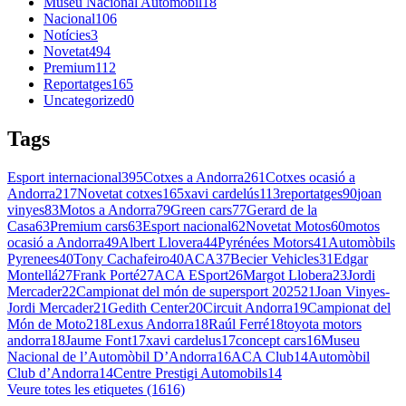
Museu Nacional Automòbil
18
Nacional
106
Notícies
3
Novetat
494
Premium
112
Reportatges
165
Uncategorized
0
Tags
Esport internacional
395
Cotxes a Andorra
261
Cotxes ocasió a
Andorra
217
Novetat cotxes
165
xavi cardelús
113
reportatges
90
joan
vinyes
83
Motos a Andorra
79
Green cars
77
Gerard de la
Casa
63
Premium cars
63
Esport nacional
62
Novetat Motos
60
motos
ocasió a Andorra
49
Albert Llovera
44
Pyrénées Motors
41
Automòbils
Pyrenees
40
Tony Cachafeiro
40
ACA
37
Becier Vehicles
31
Edgar
Montellá
27
Frank Porté
27
ACA ESport
26
Margot Llobera
23
Jordi
Mercader
22
Campionat del món de supersport 2025
21
Joan Vinyes-
Jordi Mercader
21
Gedith Center
20
Circuit Andorra
19
Campionat del
Món de Moto2
18
Lexus Andorra
18
Raúl Ferré
18
toyota motors
andorra
18
Jaume Font
17
xavi cardelus
17
concept cars
16
Museu
Nacional de l’Automòbil D’Andorra
16
ACA Club
14
Automòbil
Club d’Andorra
14
Centre Prestigi Automobils
14
Veure totes les etiquetes (1616)