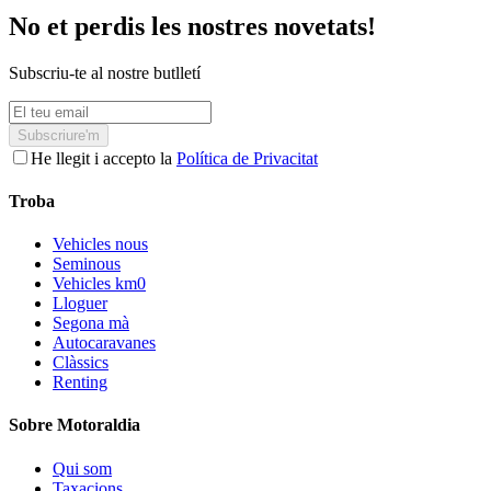
No et perdis les nostres novetats!
Subscriu-te al nostre butlletí
Subscriure'm
He llegit i accepto la
Política de Privacitat
Troba
Vehicles nous
Seminous
Vehicles km0
Lloguer
Segona mà
Autocaravanes
Clàssics
Renting
Sobre Motoraldia
Qui som
Taxacions