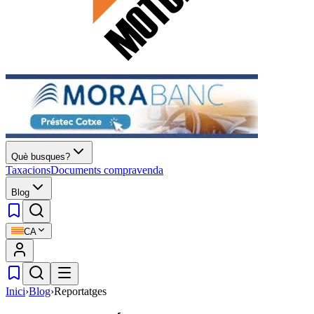
Què busques?
Taxacions
Documents compravenda
Blog
CA
Inici
›
Blog
›
Reportatges