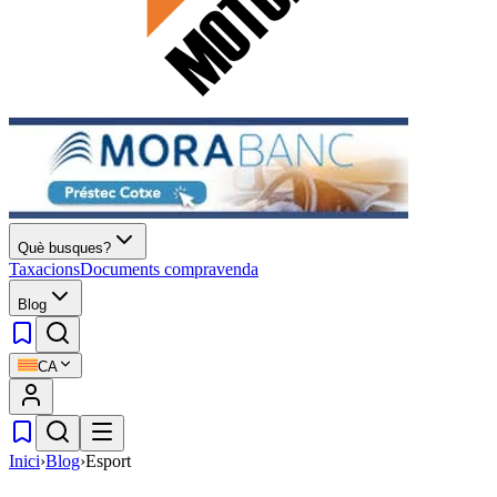
Què busques?
Taxacions
Documents compravenda
Blog
CA
Inici
›
Blog
›
Esport