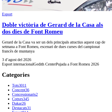
Esport
Doble victòria de Gerard de la Casa als
dos dies de Font Romeu
Gerard de la Casa va ser un dels principals atractius aquest cap de
setmana a Font Romeu, escenari de dues curses del campionat
francès de muntanya
3 d’agost del 2026
Esport internacional
Gedith Center
Pujada a Font Romeu 2026
Categories
Tots
3011
Concept
36
Concessionaris
2
Cotxes
345
Dakar
26
Destacats
31