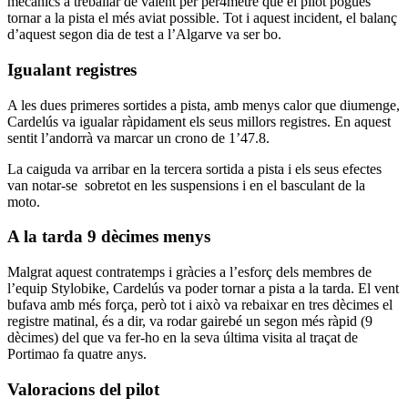
mecànics a treballar de valent per per4metre que el pilot pogués
tornar a la pista el més aviat possible. Tot i aquest incident, el balanç
d’aquest segon dia de test a l’Algarve va ser bo.
Igualant registres
A les dues primeres sortides a pista, amb menys calor que diumenge,
Cardelús va igualar ràpidament els seus millors registres. En aquest
sentit l’andorrà va marcar un crono de 1’47.8.
La caiguda va arribar en la tercera sortida a pista i els seus efectes
van notar-se sobretot en les suspensions i en el basculant de la
moto.
A la tarda 9 dècimes menys
Malgrat aquest contratemps i gràcies a l’esforç dels membres de
l’equip Stylobike, Cardelús va poder tornar a pista a la tarda. El vent
bufava amb més força, però tot i això va rebaixar en tres dècimes el
registre matinal, és a dir, va rodar gairebé un segon més ràpid (9
dècimes) del que va fer-ho en la seva última visita al traçat de
Portimao fa quatre anys.
Valoracions del pilot