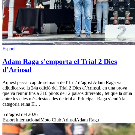
Esport
Adam Raga s’emporta el Trial 2 Dies
d’Arinsal
Aquest passat cap de setmana de l’1 i 2 d’agost Adam Raga va
adjudicar-se la 24a edició del Trial 2 Dies d’Arinsal, en una prova
que va reunir fins a 316 pilots de 12 països diferents , fet que la situa
entre les cites més destacades de trial al Principat. Raga s’endú la
categoria reina El…
5 d’agost del 2026
Esport internacional
Moto Club Arinsal
Adam Raga