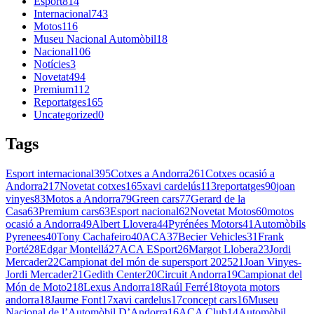
Esport
814
Internacional
743
Motos
116
Museu Nacional Automòbil
18
Nacional
106
Notícies
3
Novetat
494
Premium
112
Reportatges
165
Uncategorized
0
Tags
Esport internacional
395
Cotxes a Andorra
261
Cotxes ocasió a
Andorra
217
Novetat cotxes
165
xavi cardelús
113
reportatges
90
joan
vinyes
83
Motos a Andorra
79
Green cars
77
Gerard de la
Casa
63
Premium cars
63
Esport nacional
62
Novetat Motos
60
motos
ocasió a Andorra
49
Albert Llovera
44
Pyrénées Motors
41
Automòbils
Pyrenees
40
Tony Cachafeiro
40
ACA
37
Becier Vehicles
31
Frank
Porté
28
Edgar Montellá
27
ACA ESport
26
Margot Llobera
23
Jordi
Mercader
22
Campionat del món de supersport 2025
21
Joan Vinyes-
Jordi Mercader
21
Gedith Center
20
Circuit Andorra
19
Campionat del
Món de Moto2
18
Lexus Andorra
18
Raúl Ferré
18
toyota motors
andorra
18
Jaume Font
17
xavi cardelus
17
concept cars
16
Museu
Nacional de l’Automòbil D’Andorra
16
ACA Club
14
Automòbil