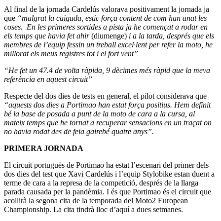
Al final de la jornada Cardelús valorava positivament la jornada ja
que
“m
algrat la caiguda, estic força content de com han anat les
coses. En les primeres sortides a pista ja he començat a rodar en
els temps que havia fet ahir
(diumenge)
i a la tarda, després que els
membres de l’equip fessin un treball excel·lent per refer la moto, he
millorat els meus registres tot i el fort vent”
“He fet un 47.4 de volta ràpida, 9 dècimes més ràpid que la meva
referència en aquest circuit”
Respecte del dos dies de tests en general, el pilot considerava que
“aquests dos dies a Portimao han estat força positius. Hem definit
bé la base de posada a punt de la moto de cara a la cursa, al
mateix temps que he tornat a recuperar sensacions en un traçat on
no havia rodat des de feia gairebé quatre anys”.
PRIMERA JORNADA
El circuit portuguès de Portimao ha estat l’escenari del primer dels
dos dies del test que Xavi Cardelús i l’equip Stylobike estan duent a
terme de cara a la represa de la competició, després de la llarga
parada causada per la pandèmia. I és que Portimao és el circuit que
acollirà la segona cita de la temporada del Moto2 European
Championship. La cita tindrà lloc d’aquí a dues setmanes.