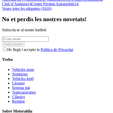
Club d’Andorra
14
Centre Prestigi Automobils
14
Veure totes les etiquetes (1616)
No et perdis les nostres novetats!
Subscriu-te al nostre butlletí
Subscriure'm
He llegit i accepto la
Política de Privacitat
Troba
Vehicles nous
Seminous
Vehicles km0
Lloguer
Segona mà
Autocaravanes
Clàssics
Renting
Sobre Motoraldia