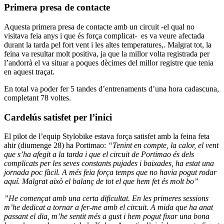
Primera presa de contacte
Aquesta primera presa de contacte amb un circuit -el qual no
visitava feia anys i que és força complicat- es va veure afectada
durant la tarda pel fort vent i les altes temperatures,. Malgrat tot, la
feina va resultar molt positiva, ja que la millor volta registrada per
l’andorrà el va situar a poques dècimes del millor registre que tenia
en aquest traçat.
En total va poder fer 5 tandes d’entrenaments d’una hora cadascuna,
completant 78 voltes.
Cardelús satisfet per l’inici
El pilot de l’equip Stylobike estava força satisfet amb la feina feta
ahir (diumenge 28) ha Portimao:
“Tenint en compte, la calor, el vent
que s’ha afegit a la tarda i que el circuit de Portimao és dels
complicats per les seves constants pujades i baixades, ha estat una
jornada poc fàcil. A més feia força temps que no havia pogut rodar
aquí. Malgrat això el balanç de tot el que hem fet és molt bo”
”He començat amb una certa dificultat. En les primeres sessions
m’he dedicat a tornar a fer-me amb el circuit. A mida que ha anat
passant el dia, m’he sentit més a gust i hem pogut fixar una bona