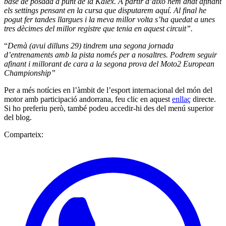
base de posada a punt de la Kalex. A partir d’això hem anat afinant
els settings pensant en la cursa que disputarem aquí. Al final he
pogut fer tandes llargues i la meva millor volta s’ha quedat a unes
tres dècimes del millor registre que tenia en aquest circuit”.
“
Demà (avui dilluns 29) tindrem una segona jornada
d’entrenaments amb la pista només per a nosaltres. Podrem seguir
afinant i millorant de cara a la segona prova del Moto2 European
Championship”
Per a més notícies en l’àmbit de l’esport internacional del món del
motor amb participació andorrana, feu clic en aquest
enllaç
directe.
Si ho preferiu però, també podeu accedir-hi des del menú superior
del blog.
Comparteix: