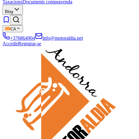
Taxacions
Documents compravenda
Blog
CA
+376864904
info@motoraldia.net
Accedir
Registrar-se