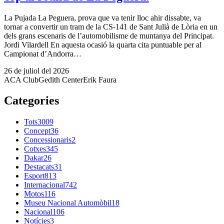
La Pujada La Peguera, prova que va tenir lloc ahir dissabte, va
tornar a convertir un tram de la CS-141 de Sant Julià de Lòria en un
dels grans escenaris de l’automobilisme de muntanya del Principat.
Jordi Vilardell En aquesta ocasió la quarta cita puntuable per al
Campionat d’Andorra…
26 de juliol del 2026
ACA Club
Gedith Center
Erik Faura
Categories
Tots
3009
Concept
36
Concessionaris
2
Cotxes
345
Dakar
26
Destacats
31
Esport
813
Internacional
742
Motos
116
Museu Nacional Automòbil
18
Nacional
106
Notícies
3