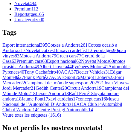
Novetat
494
Premium
112
Reportatges
165
Uncategorized
0
Tags
Esport internacional
395
Cotxes a Andorra
261
Cotxes ocasió a
Andorra
217
Novetat cotxes
165
xavi cardelús
113
reportatges
90
joan
vinyes
83
Motos a Andorra
79
Green cars
77
Gerard de la
Casa
63
Premium cars
63
Esport nacional
62
Novetat Motos
60
motos
ocasió a Andorra
49
Albert Llovera
44
Pyrénées Motors
41
Automòbils
Pyrenees
40
Tony Cachafeiro
40
ACA
37
Becier Vehicles
31
Edgar
Montellá
27
Frank Porté
27
ACA ESport
26
Margot Llobera
23
Jordi
Mercader
22
Campionat del món de supersport 2025
21
Joan Vinyes-
Jordi Mercader
21
Gedith Center
20
Circuit Andorra
19
Campionat del
Món de Moto2
18
Lexus Andorra
18
Raúl Ferré
18
toyota motors
andorra
18
Jaume Font
17
xavi cardelus
17
concept cars
16
Museu
Nacional de l’Automòbil D’Andorra
16
ACA Club
14
Automòbil
Club d’Andorra
14
Centre Prestigi Automobils
14
Veure totes les etiquetes (1616)
No et perdis les nostres novetats!