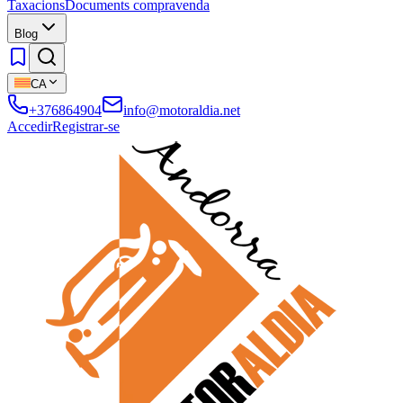
Taxacions
Documents compravenda
Blog
CA
+376864904
info@motoraldia.net
Accedir
Registrar-se