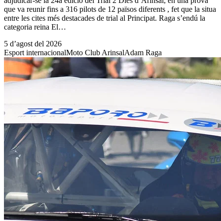
adjudicar-se la 24a edició del Trial 2 Dies d’Arinsal, en una prova
que va reunir fins a 316 pilots de 12 països diferents , fet que la situa
entre les cites més destacades de trial al Principat. Raga s’endú la
categoria reina El…
5 d’agost del 2026
Esport internacional
Moto Club Arinsal
Adam Raga