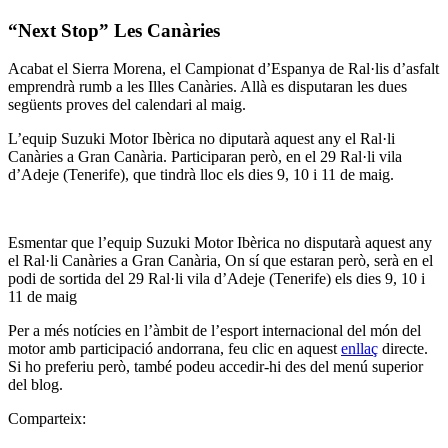
“Next Stop” Les Canàries
Acabat el Sierra Morena, el Campionat d’Espanya de Ral·lis d’asfalt
emprendrà rumb a les Illes Canàries. Allà es disputaran les dues
següents proves del calendari al maig.
L’equip Suzuki Motor Ibèrica no diputarà aquest any el Ral·li
Canàries a Gran Canària. Participaran però, en el 29 Ral·li vila
d’Adeje (Tenerife), que tindrà lloc els dies 9, 10 i 11 de maig.
Esmentar que l’equip Suzuki Motor Ibèrica no disputarà aquest any
el Ral·li Canàries a Gran Canària, On sí que estaran però, serà en el
podi de sortida del 29 Ral·li vila d’Adeje (Tenerife) els dies 9, 10 i
11 de maig
Per a més notícies en l’àmbit de l’esport internacional del món del
motor amb participació andorrana, feu clic en aquest
enllaç
directe.
Si ho preferiu però, també podeu accedir-hi des del menú superior
del blog.
Comparteix: