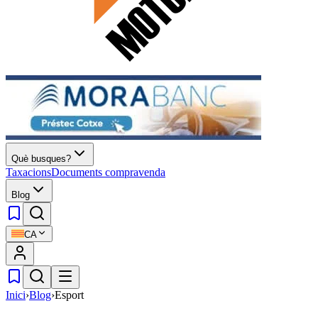
Què busques?
Taxacions
Documents compravenda
Blog
CA
Inici
›
Blog
›
Esport