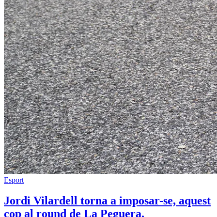
Esport
Jordi Vilardell torna a imposar-se, aquest
cop al round de La Peguera.