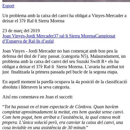
Esport
Un problema amb la caixa del canvi ha obligat a Vinyes-Mercader a
deixar el 37è Ral·li Sierra Morena
23 de març del 2019
Joan Vinyes-Jordi Mercader
37 ral·li Sierra Morena
Campionat
d’Espanya de Ral·lis d’asfal
Joan Vinyes - Jordi Mercader no han començat amb bon peu la
defensa del títol de l’any passat. (categoria N5). Malauradament, un
problema amb la caixa del canvi del seu Suzuki Swift R+ els ha
obligat a deixar el 37è Ral·li Sierra Morena. L’avaria ha arribat tot
just finalitzada la primera passada pel bucle de la segona etapa.
En aquell moment la parella ocupava la 4a posició de la classificació
absoluta i líderaven la seva categoria.
Així ens comentava en Joan el succeït:
“
Tot ha passat en el tram espectacle de Còrdova. Quan havíem
completat aproximadament la meitat, ens hem quedat sense canvi.
Com hem pogut, hem arribat a l’assistència, la qual estava molt
propera. L’única solució però, era canviar la caixa del canvi, una
cosa inviable en una assistència de 30 minuts”