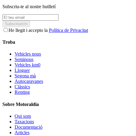
Subscriu-te al nostre butlletí
Subscriure'm
He llegit i accepto la
Política de Privacitat
Troba
Vehicles nous
Seminous
Vehicles km0
Lloguer
Segona mà
Autocaravanes
Clàssics
Renting
Sobre Motoraldia
Qui som
Taxacions
Documentació
Articles