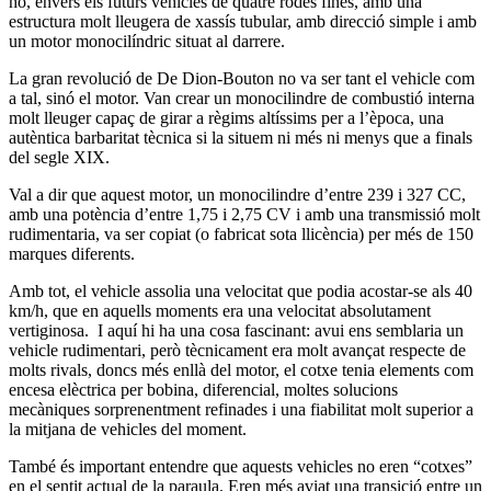
ho, envers els futurs vehicles de quatre rodes fines, amb una
estructura molt lleugera de xassís tubular, amb direcció simple i amb
un motor monocilíndric situat al darrere.
La gran revolució de De Dion-Bouton no va ser tant el vehicle com
a tal, sinó el motor. Van crear un monocilindre de combustió interna
molt lleuger capaç de girar a règims altíssims per a l’època, una
autèntica barbaritat tècnica si la situem ni més ni menys que a finals
del segle XIX.
Val a dir que aquest motor, un monocilindre d’entre 239 i 327 CC,
amb una potència d’entre 1,75 i 2,75 CV i amb una transmissió molt
rudimentaria, va ser copiat (o fabricat sota llicència) per més de 150
marques diferents.
Amb tot, el vehicle assolia una velocitat que podia acostar-se als 40
km/h, que en aquells moments era una velocitat absolutament
vertiginosa. I aquí hi ha una cosa fascinant: avui ens semblaria un
vehicle rudimentari, però tècnicament era molt avançat respecte de
molts rivals, doncs més enllà del motor, el cotxe tenia elements com
encesa elèctrica per bobina, diferencial, moltes solucions
mecàniques sorprenentment refinades i una fiabilitat molt superior a
la mitjana de vehicles del moment.
També és important entendre que aquests vehicles no eren “cotxes”
en el sentit actual de la paraula. Eren més aviat una transició entre un