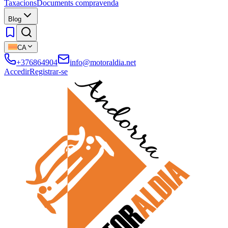
Taxacions
Documents compravenda
Blog
CA
+376864904
info@motoraldia.net
Accedir
Registrar-se