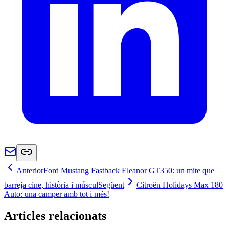
Anterior
Ford Mustang Fastback Eleanor GT350: un mite que
barreja cine, història i múscul
Següent
Citroën Holidays Max 180
Auto: una camper amb tot i més!
Articles relacionats