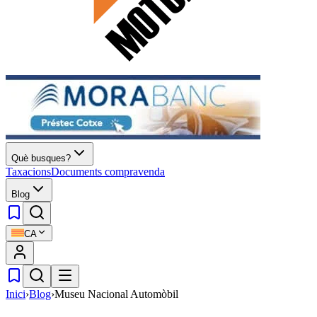
Què busques?
Taxacions
Documents compravenda
Blog
CA
Inici
›
Blog
›
Museu Nacional Automòbil