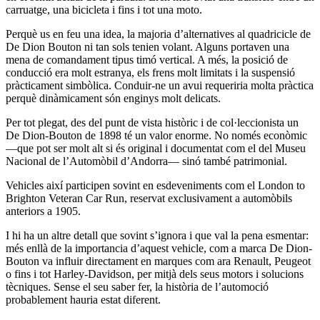
carruatge, una bicicleta i fins i tot una moto.
Perquè us en feu una idea, la majoria d’alternatives al quadricicle de
De Dion Bouton ni tan sols tenien volant. Alguns portaven una
mena de comandament tipus timó vertical. A més, la posició de
conducció era molt estranya, els frens molt limitats i la suspensió
pràcticament simbòlica. Conduir-ne un avui requeriria molta pràctica
perquè dinàmicament són enginys molt delicats.
Per tot plegat, des del punt de vista històric i de col·leccionista un
De Dion-Bouton de 1898 té un valor enorme. No només econòmic
—que pot ser molt alt si és original i documentat com el del Museu
Nacional de l’Automòbil d’Andorra— sinó també patrimonial.
Vehicles així participen sovint en esdeveniments com el London to
Brighton Veteran Car Run, reservat exclusivament a automòbils
anteriors a 1905.
I hi ha un altre detall que sovint s’ignora i que val la pena esmentar:
més enllà de la importancia d’aquest vehicle, com a marca De Dion-
Bouton va influir directament en marques com ara Renault, Peugeot
o fins i tot Harley-Davidson, per mitjà dels seus motors i solucions
tècniques. Sense el seu saber fer, la història de l’automoció
probablement hauria estat diferent.