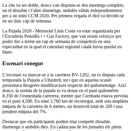
La cita va ser doble, doncs van disputar-se dos meetings complets,
un el dissabte i l’altre diumenge, ambdós vàlids independentment
per a un mini CCM 2020. Per primera vegada el títol va decidir-se
en un únic cap de setmana.
La Pujada 2020 - Memorial Lluis Costa va estar organitzada per
l’Escuderia Penedès i + Gas Factory, que van reunir esforços per
poder dur a terme un cap de setmana de competició en una
especialitat en la qual el calendari regional català havia quedat en
blanc.
Escenari conegut
L’escenari va marcar-se a la carretera BV-1202, on es disputa cada
temporada la Pujada a Ullastrell, tot i que en aquesta ocasió
presentava lleugeres modificacions respecte del quilometratge. Així
doncs, la sortida de la pujada es va donar en el punt quilométric
8,350 de l’esmentada carretera, mentre que l’arribada estava prevista
en el punt 4,590. En total 3,760 km de recorregut, amb una amplària
mitjana de la carretera de 6 metres, un desnivell total de 269 i una
pendent mitjana del 7%.
Destacar que els participants podien triar competir dissabte,
diumenge o ambdós dies. En cadascuna de les jornades els pilots