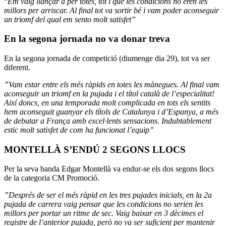
“
Em vaig llançar a per totes, tot i que les condicions no eren les
millors per arriscar.
Al final tot va sortir bé i vam poder aconseguir
un triomf del qual em sento molt satisfet”
En la segona jornada no va donar treva
En la segona jornada de competició (diumenge dia 29), tot va ser
diferent.
”Vam estar entre els més ràpids en totes les mànegues. Al final vam
aconseguir un triomf en la pujada i el títol català de l’especialitat!
A
ixí doncs, en una temporada molt complicada en tots els sentits
hem aconseguit guanyar els títols de Catalunya i d’Espanya, a més
de debutar a França amb excel·lents sensacions. Indubtablement
estic molt satisfet de com ha funcionat l’equip”
MONTELLÀ S’ENDÚ 2 SEGONS LLOCS
Per la seva banda Edgar Montellà va endur-se els dos segons llocs
de la categoria CM Promoció.
”Després de ser el més ràpid en les tres pujades inicials, en la 2a
pujada de carrera vaig pensar que les condicions no serien les
millors per portar un ritme de sec. Vaig baixar en 3 dècimes el
registre de l’anterior pujada, però no va ser suficient per mantenir