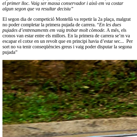
el primer lloc.
Vaig ser massa conservador i això em va costar
algun segon que va resultar decisiu”
El segon dia de competició Montellà va repetir la 2a plaça, malgrat
no poder completar la primera pujada de carrera. “
En les dues
pujades d’entrenaments em vaig trobar molt còmode.
A més, els
cronos van estar entre els millors. En la primera de carrera se’m va
escapar el cotxe en un revolt que en principi havia d’estar sec... Per
sort no va tenir conseqüències greus i vaig poder disputar la segona
pujada”