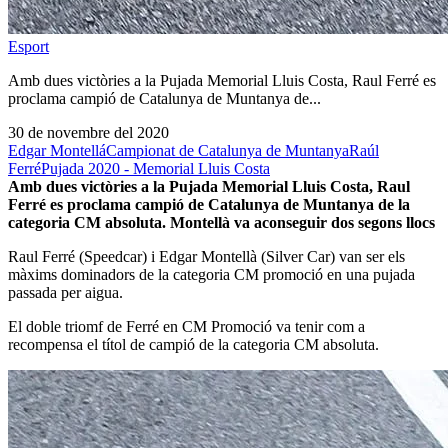
Esport
Amb dues victòries a la Pujada Memorial Lluis Costa, Raul Ferré es
proclama campió de Catalunya de Muntanya de...
30 de novembre del 2020
Edgar Montellá
Campionat de Catalunya de Muntanya
Raúl
Ferré
Pujada 2020 - Memorial Lluis Costa
Amb dues victòries a la Pujada Memorial Lluis Costa, Raul
Ferré es proclama campió de Catalunya de Muntanya de la
categoria CM absoluta. Montellà va aconseguir dos segons llocs
Raul Ferré (Speedcar) i Edgar Montellà (Silver Car) van ser els
màxims dominadors de la categoria CM promoció en una pujada
passada per aigua.
El doble triomf de Ferré en CM Promoció va tenir com a
recompensa el títol de campió de la categoria CM absoluta.