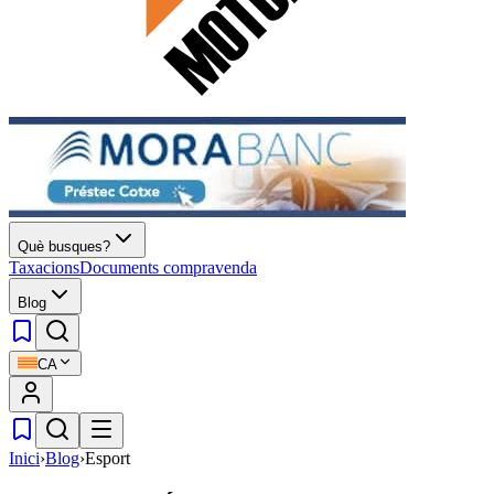
Què busques?
Taxacions
Documents compravenda
Blog
CA
Inici
›
Blog
›
Esport