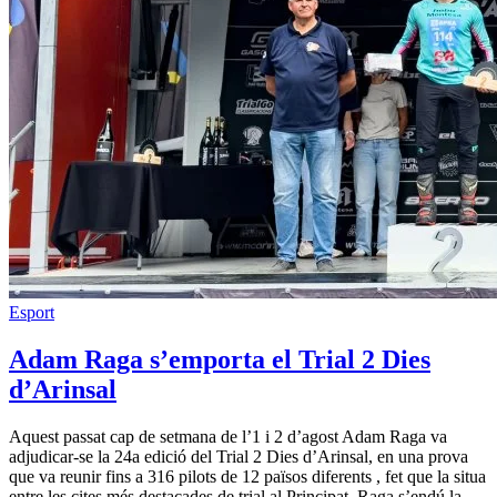
Esport
Adam Raga s’emporta el Trial 2 Dies
d’Arinsal
Aquest passat cap de setmana de l’1 i 2 d’agost Adam Raga va
adjudicar-se la 24a edició del Trial 2 Dies d’Arinsal, en una prova
que va reunir fins a 316 pilots de 12 països diferents , fet que la situa
entre les cites més destacades de trial al Principat. Raga s’endú la