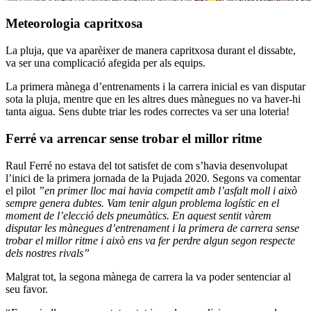
Meteorologia capritxosa
La pluja, que va aparèixer de manera capritxosa durant el dissabte,
va ser una complicació afegida per als equips.
La primera mànega d’entrenaments i la carrera inicial es van disputar
sota la pluja, mentre que en les altres dues mànegues no va haver-hi
tanta aigua. Sens dubte triar les rodes correctes va ser una loteria!
Ferré va arrencar sense trobar el millor ritme
Raul Ferré no estava del tot satisfet de com s’havia desenvolupat
l’inici de la primera jornada de la Pujada 2020. Segons va comentar
el pilot
”en primer lloc mai havia competit amb l’asfalt moll i això
sempre genera dubtes. Vam tenir algun problema logístic en el
moment de l’elecció dels pneumàtics. En aquest sentit vàrem
disputar les mànegues d’entrenament i la primera de carrera sense
trobar el millor ritme i això ens va fer perdre algun segon respecte
dels nostres rivals”
Malgrat tot, la segona mànega de carrera la va poder sentenciar al
seu favor.