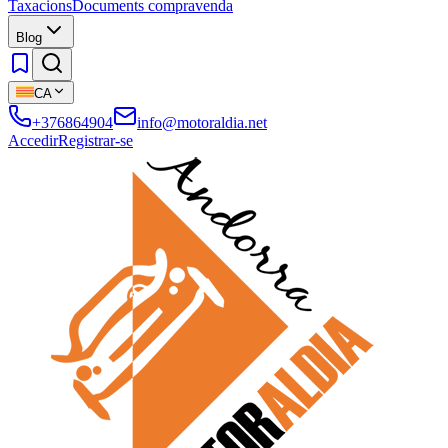
Taxacions
Documents compravenda
Blog
CA
+376864904
info@motoraldia.net
Accedir
Registrar-se