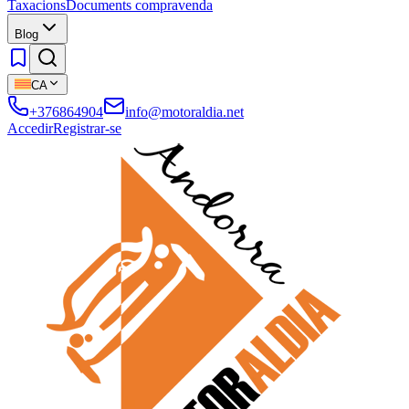
Taxacions
Documents compravenda
Blog
CA
+376864904
info@motoraldia.net
Accedir
Registrar-se