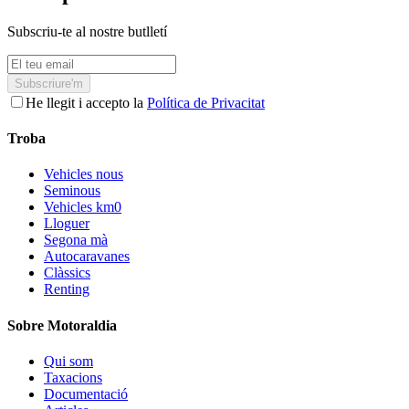
Subscriu-te al nostre butlletí
Subscriure'm
He llegit i accepto la
Política de Privacitat
Troba
Vehicles nous
Seminous
Vehicles km0
Lloguer
Segona mà
Autocaravanes
Clàssics
Renting
Sobre Motoraldia
Qui som
Taxacions
Documentació