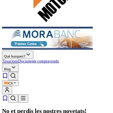
Què busques?
Taxacions
Documents compravenda
Blog
CA
No et perdis les nostres novetats!