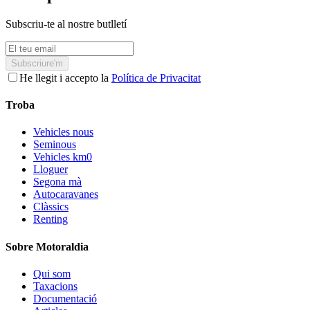
Subscriu-te al nostre butlletí
Subscriure'm
He llegit i accepto la
Política de Privacitat
Troba
Vehicles nous
Seminous
Vehicles km0
Lloguer
Segona mà
Autocaravanes
Clàssics
Renting
Sobre Motoraldia
Qui som
Taxacions
Documentació