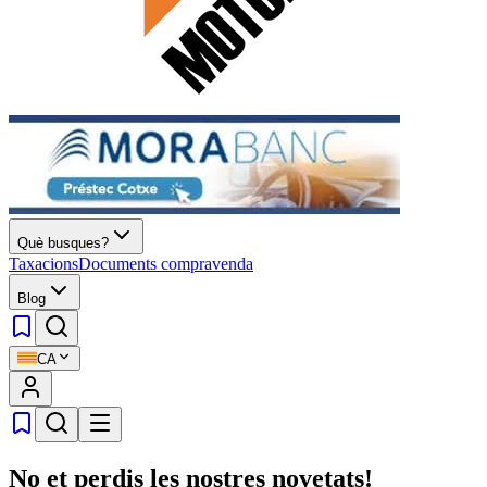
Què busques?
Taxacions
Documents compravenda
Blog
CA
No et perdis les nostres novetats!