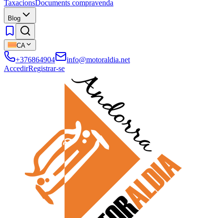
Taxacions
Documents compravenda
Blog
CA
+376864904
info@motoraldia.net
Accedir
Registrar-se