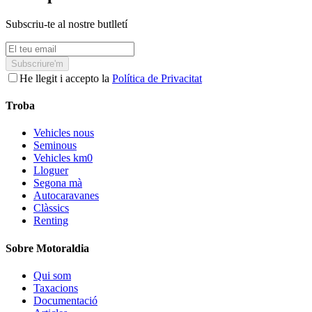
Subscriu-te al nostre butlletí
Subscriure'm
He llegit i accepto la
Política de Privacitat
Troba
Vehicles nous
Seminous
Vehicles km0
Lloguer
Segona mà
Autocaravanes
Clàssics
Renting
Sobre Motoraldia
Qui som
Taxacions
Documentació