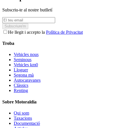
Subscriu-te al nostre butlletí
Subscriure'm
He llegit i accepto la
Política de Privacitat
Troba
Vehicles nous
Seminous
Vehicles km0
Lloguer
Segona mà
Autocaravanes
Clàssics
Renting
Sobre Motoraldia
Qui som
Taxacions
Documentació