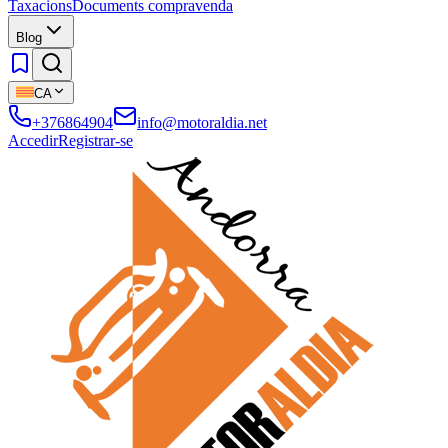
Taxacions
Documents compravenda
Blog
CA
+376864904
info@motoraldia.net
Accedir
Registrar-se