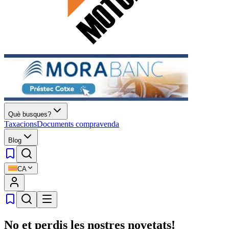
Què busques?
Taxacions
Documents compravenda
Blog
CA
No et perdis les nostres novetats!