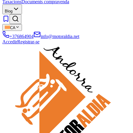
Taxacions
Documents compravenda
Blog
CA
+376864904
info@motoraldia.net
Accedir
Registrar-se