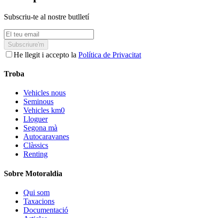
Subscriu-te al nostre butlletí
Subscriure'm
He llegit i accepto la
Política de Privacitat
Troba
Vehicles nous
Seminous
Vehicles km0
Lloguer
Segona mà
Autocaravanes
Clàssics
Renting
Sobre Motoraldia
Qui som
Taxacions
Documentació