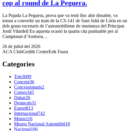
cop al round de La Peguera.
La Pujada La Peguera, prova que va tenir lloc ahir dissabte, va
tornar a convertir un tram de la CS-141 de Sant Julià de Lòria en un
dels grans escenaris de l’automobilisme de muntanya del Principat.
Jordi Vilardell En aquesta ocasió la quarta cita puntuable per al
Campionat d’Andorra…
26 de juliol del 2026
ACA Club
Gedith Center
Erik Faura
Categories
Tots
3009
Concept
36
Concessionaris
2
Cotxes
345
Dakar
26
Destacats
31
Esport
813
Internacional
742
Motos
116
Museu Nacional Automòbil
18
Nacional
106