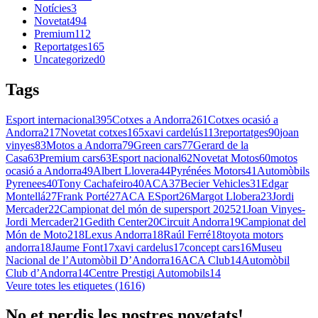
Notícies
3
Novetat
494
Premium
112
Reportatges
165
Uncategorized
0
Tags
Esport internacional
395
Cotxes a Andorra
261
Cotxes ocasió a
Andorra
217
Novetat cotxes
165
xavi cardelús
113
reportatges
90
joan
vinyes
83
Motos a Andorra
79
Green cars
77
Gerard de la
Casa
63
Premium cars
63
Esport nacional
62
Novetat Motos
60
motos
ocasió a Andorra
49
Albert Llovera
44
Pyrénées Motors
41
Automòbils
Pyrenees
40
Tony Cachafeiro
40
ACA
37
Becier Vehicles
31
Edgar
Montellá
27
Frank Porté
27
ACA ESport
26
Margot Llobera
23
Jordi
Mercader
22
Campionat del món de supersport 2025
21
Joan Vinyes-
Jordi Mercader
21
Gedith Center
20
Circuit Andorra
19
Campionat del
Món de Moto2
18
Lexus Andorra
18
Raúl Ferré
18
toyota motors
andorra
18
Jaume Font
17
xavi cardelus
17
concept cars
16
Museu
Nacional de l’Automòbil D’Andorra
16
ACA Club
14
Automòbil
Club d’Andorra
14
Centre Prestigi Automobils
14
Veure totes les etiquetes (1616)
No et perdis les nostres novetats!