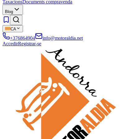
Taxacions
Documents compravenda
Blog
CA
+376864904
info@motoraldia.net
Accedir
Registrar-se