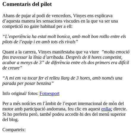
Comentaris del pilot
Abans de pujar al podi de vencedors, Vinyes ens explicava
d’aquesta manera les sensacions viscudes en la que va ser una
competició no gaire habitual per a ell:
“L’experiència ha estat molt bonica, amb molt bon rotllo entre els
pilots de l’equip i en amb tots els rivals”
Quant a la carrera, Vinyes manifestaba que va viure
”molta emoció
fins travessar la línia d’arribada. Després de 8 hores competint,
acabar a menys de 3” de diferència entre els dos primers era difícil
de creure”
“A mi em va tocar fer el relleu llarg de 3 hores, amb només una
parada per posar benzina”
Info original/ fotos:
Fotoesport
Per a més notícies en l’àmbit de l’esport internacional de món del
motor amb participació andorrana, feu clic en aquest
enllaç
directe.
Si ho preferiu però, també podeu accedir-hi des del menú superior
del blog.
Comparteix: