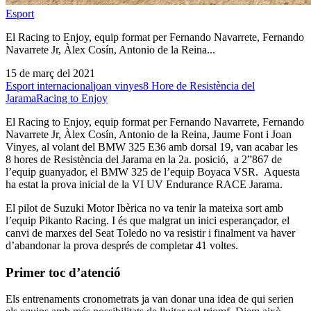
Esport
El Racing to Enjoy, equip format per Fernando Navarrete, Fernando
Navarrete Jr, Àlex Cosín, Antonio de la Reina...
15 de març del 2021
Esport internacional
joan vinyes
8 Hore de Resistència del
Jarama
Racing to Enjoy
El Racing to Enjoy, equip format per Fernando Navarrete, Fernando
Navarrete Jr, Àlex Cosín, Antonio de la Reina, Jaume Font i Joan
Vinyes, al volant del BMW 325 E36 amb dorsal 19, van acabar les
8 hores de Resistència del Jarama en la 2a. posició, a 2”867 de
l’equip guanyador, el BMW 325 de l’equip Boyaca VSR. Aquesta
ha estat la prova inicial de la VI UV Endurance RACE Jarama.
El pilot de Suzuki Motor Ibèrica no va tenir la mateixa sort amb
l’equip Pikanto Racing. I és que malgrat un inici esperançador, el
canvi de marxes del Seat Toledo no va resistir i finalment va haver
d’abandonar la prova després de completar 41 voltes.
Primer toc d’atenció
Els entrenaments cronometrats ja van donar una idea de qui serien