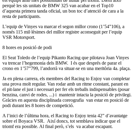
els equips amb més possibilitats de lluitar pel triomf. Diem això
perquè les sis unitats de BMW 325 van acabar en el Top10
d’aquesta primera tanda oficial, un bon toc d’atenció de cara a la
resta de participants.
L’equip de Vinyes va marcar el segon millor crono (1’54”106), a
només 115 mil·lèsimes del millor registre aconseguit per l’equip
VSR Motorsport.
8 hores en posició de podi
El Seat Toledo de l’equip Pikanto Racing que pilotava Joan Vinyes
va trencar l’hegemonia dels BMW. I és que després de parar el
crono en 1’57”799, l’andorrà va situar-se en una meritòria 4a. plaça.
Ja en plena carrera, els membres del Racing to Enjoy van completar
una prova molt regular. Van rodar amb un ritme constant, parant en
el pit-lane el just i necessari per fer els treballs indispensables (posar
benzina, canvi de rodes, ...) i mantenir intacta la posició de privilegi.
Gràcies en aquesta disciplinada coreografia van estar en posició de
podi durant les 8 hores de competició.
A l’inici de l’última hora, el Racing to Enjoy tenia 42” d’avantatge
sobre el Boyaca VSR. Així doncs, tot semblava indicar que el
triomf era possible. Al final però, s’els va acabar escapant.