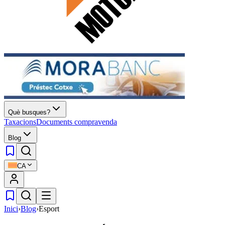
Què busques?
Taxacions
Documents compravenda
Blog
CA
Inici
›
Blog
›
Esport