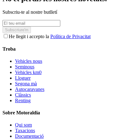
Subscriu-te al nostre butlletí
Subscriure'm
He llegit i accepto la
Política de Privacitat
Troba
Vehicles nous
Seminous
Vehicles km0
Lloguer
Segona mà
Autocaravanes
Clàssics
Renting
Sobre Motoraldia
Qui som
Taxacions
Documentació