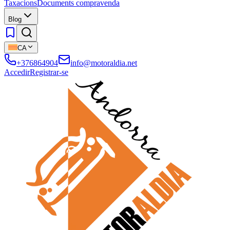
Taxacions
Documents compravenda
Blog
CA
+376864904
info@motoraldia.net
Accedir
Registrar-se