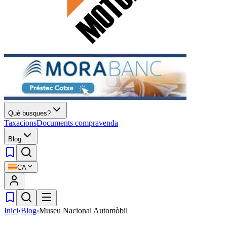
Què busques?
Taxacions
Documents compravenda
Blog
CA
Inici
›
Blog
›
Museu Nacional Automòbil