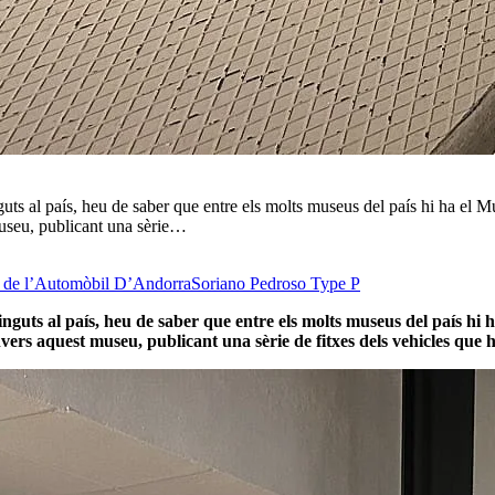
nguts al país, heu de saber que entre els molts museus del país hi ha 
museu, publicant una sèrie…
 de l’Automòbil D’Andorra
Soriano Pedroso Type P
uvinguts al país, heu de saber que entre els molts museus del país
ers aquest museu, publicant una sèrie de fitxes dels vehicles que h