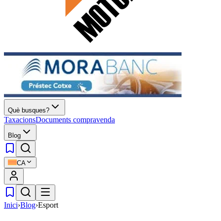
Què busques?
Taxacions
Documents compravenda
Blog
CA
Inici
›
Blog
›
Esport