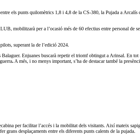
re els punts quilomètrics 1,8 i 4,8 de la CS-380, la Pujada a Arcalís c
, mobilitzarà per a l’ocasió més de 60 efectius entre personal de segur
0 pilots, superant la de l’edició 2024.
es Balaguer. Enjuanes buscarà repetir el triomf obtingut a Arinsal. En to
 guerra
.
A més, i no menys important, s’ha de destacar també la presència
cabina per facilitar l’accés i la mobilitat dels visitants. Així mateix sap
er grans desplaçaments entre els diferents punts calents de la pujada.