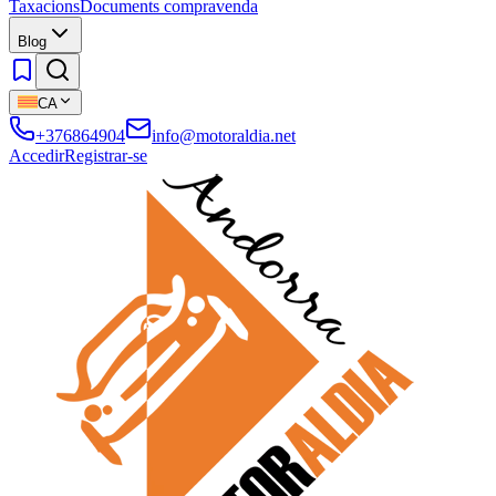
Taxacions
Documents compravenda
Blog
CA
+376864904
info@motoraldia.net
Accedir
Registrar-se