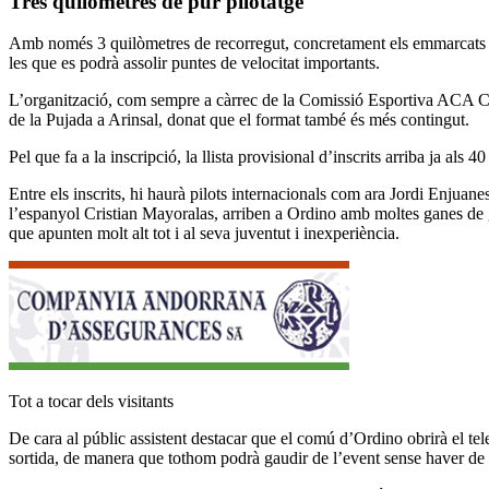
Tres quilòmetres de pur pilotatge
Amb només 3 quilòmetres de recorregut, concretament els emmarcats ent
les que es podrà assolir puntes de velocitat importants.
L’organització, com sempre a càrrec de la Comissió Esportiva ACA CLUB
de la Pujada a Arinsal, donat que el format també és més contingut.
Pel que fa a la inscripció, la llista provisional d’inscrits arriba ja als 4
Entre els inscrits, hi haurà pilots internacionals com ara Jordi Enjuan
l’espanyol Cristian Mayoralas, arriben a Ordino amb moltes ganes de
que apunten molt alt tot i al seva juventut i inexperiència.
Tot a tocar dels visitants
De cara al públic assistent destacar que el comú d’Ordino obrirà el tele
sortida, de manera que tothom podrà gaudir de l’event sense haver de f