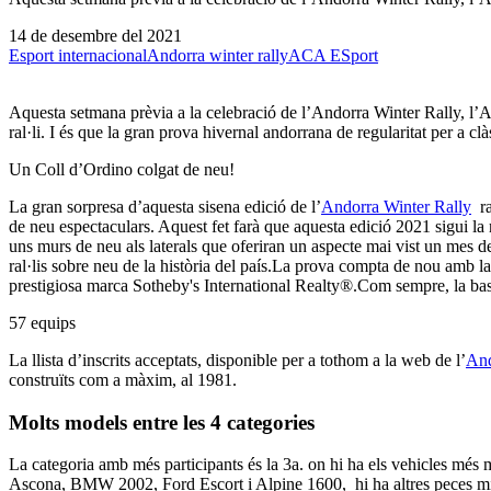
14 de desembre del 2021
Esport internacional
Andorra winter rally
ACA ESport
Aquesta setmana prèvia a la celebració de l’Andorra Winter Rally, l’AC
ral·li. I és que la gran prova hivernal andorrana de regularitat per a 
Un Coll d’Ordino colgat de neu!
La gran sorpresa d’aquesta sisena edició de l’
Andorra Winter Rally
ra
de neu espectaculars. Aquest fet farà que aquesta edició 2021 sigui la 
uns murs de neu als laterals que oferiran un aspecte mai vist un mes
ral·lis sobre neu de la història del país.La prova compta de nou amb l
prestigiosa marca Sotheby's International Realty®.Com sempre, la base
57 equips
La llista d’inscrits acceptats, disponible per a tothom a la web de l’
And
construïts com a màxim, al 1981.
Molts models entre les 4 categories
La categoria amb més participants és la 3a. on hi ha els vehicles més 
Ascona, BMW 2002, Ford Escort i Alpine 1600, hi ha altres peces mít