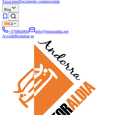
Taxacions
Documents compravenda
Blog
CA
+376864904
info@motoraldia.net
Accedir
Registrar-se