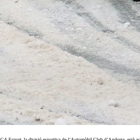
ACA Esport, la divisió esportiva de l’Automòbil Club d’Andorra, està a