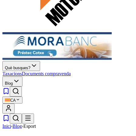
Què busques?
Taxacions
Documents compravenda
Blog
CA
Inici
›
Blog
›
Esport