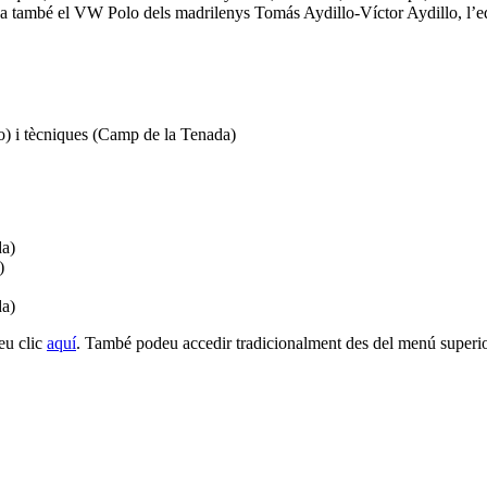
hi ha també el VW Polo dels madrilenys Tomás Aydillo-Víctor Aydillo, l’e
no) i tècniques (Camp de la Tenada)
da)
)
da)
eu clic
aquí
. També podeu accedir tradicionalment des del menú superio