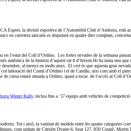
A Esport, la divisió esportiva de l’Automòbil Club d’Andorra, està acab
clàssics en carretera tancada es disputarà en quatre dies comptats, conc
u en l’estat del Coll d’Ordino. Les fortes nevades de la setmana passa
més autèntica de la història d’aquest ral·li d’hivern.Hi ha tanta neu que
 de desembre, al menys en molts anys. El cert és que aquesta gran neva
a col·laboració del Comú d’Ordino i el de Canillo, així com amb el patro
 de cursa estarà situada a Ordino, quasi a tocar de l’accés al Coll d’O
orra Winter Rally
, inclou fins a 57 equips amb vehicles de competició
moderns. Tot i això, la varietat de models entre les quatre categories co
iques, com unitats de Citroën Dyane-6, Seat 127, 850 Coupé, Morris Min