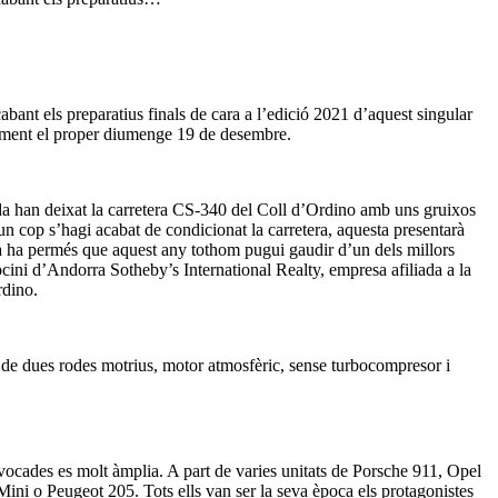
ant els preparatius finals de cara a l’edició 2021 d’aquest singular
retament el proper diumenge 19 de desembre.
da han deixat la carretera CS-340 del Coll d’Ordino amb uns gruixos
 un cop s’hagi acabat de condicionat la carretera, aquesta presentarà
da ha permés que aquest any tothom pugui gaudir d’un dels millors
cini d’Andorra Sotheby’s International Realty, empresa afiliada a la
rdino.
 de dues rodes motrius, motor atmosfèric, sense turbocompresor i
nvocades es molt àmplia. A part de varies unitats de Porsche 911, Opel
i o Peugeot 205. Tots ells van ser la seva època els protagonistes