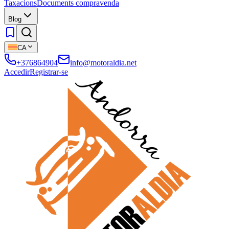
Taxacions
Documents compravenda
Blog
CA
+376864904
info@motoraldia.net
Accedir
Registrar-se