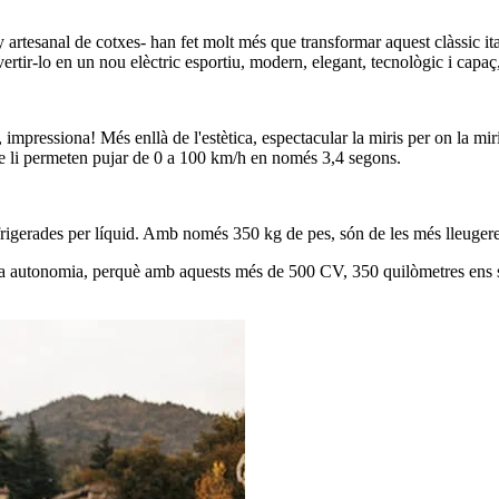
artesanal de cotxes- han fet molt més que transformar aquest clàssic ita
vertir-lo en un nou elèctric esportiu, modern, elegant, tecnològic i capaç
l, impressiona! Més enllà de l'estètica, espectacular la miris per on la
e li permeten pujar de 0 a 100 km/h en només 3,4 segons.
efrigerades per líquid. Amb només 350 kg de pes, són de les més lleuger
esta autonomia, perquè amb aquests més de 500 CV, 350 quilòmetres ens 