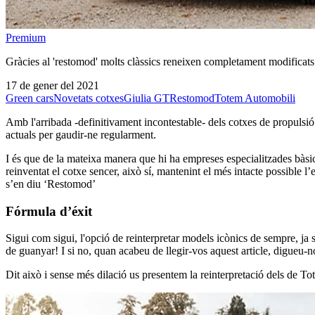
Premium
Gràcies al 'restomod' molts clàssics reneixen completament modificats 
17 de gener del 2021
Green cars
Novetats cotxes
Giulia GT
Restomod
Totem Automobili
Amb l'arribada -definitivament incontestable- dels cotxes de propulsió 
actuals per gaudir-ne regularment.
I és que de la mateixa manera que hi ha empreses especialitzades bàsi
reinventat el cotxe sencer, això sí, mantenint el més intacte possible l’
s’en diu ‘Restomod’
Fórmula d’éxit
Sigui com sigui, l'opció de reinterpretar models icònics de sempre, ja 
de guanyar! I si no, quan acabeu de llegir-vos aquest article, digueu-
Dit això i sense més dilació us presentem la reinterpretació dels de 