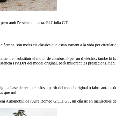
però amb l'essència intacta. El Giulia GT..
elèctrica, són molts els clàssics que estan tornant a la vida per circula
cament en substituir el motor de combustió per un d’elèctric, també hi
essència i l'ADN del model original, però millorant les prestacions, fiabil
sigui a base de recuperar-los a partir del model original o fabricant-los
nos que no!
Totem Automobili de l'Alfa Romeo Giulia GT, un clàssic en majúscules de