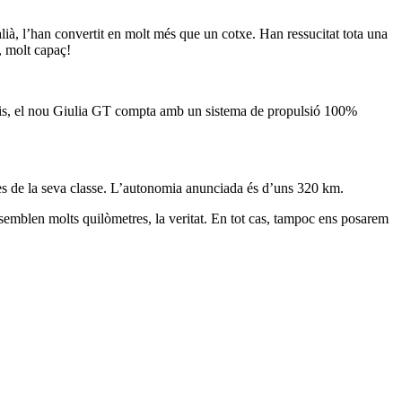
lià, l’han convertit en molt més que un cotxe. Han ressucitat tota una
, molt capaç!
 miris, el nou Giulia GT compta amb un sistema de propulsió 100%
es de la seva classe. L’autonomia anunciada és d’uns 320 km.
semblen molts quilòmetres, la veritat. En tot cas, tampoc ens posarem