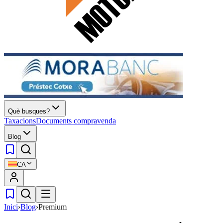
Què busques?
Taxacions
Documents compravenda
Blog
CA
Inici
›
Blog
›
Premium