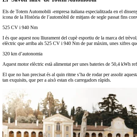
Els de Totem Automobili -empresa italiana especialitzada en el disseny 
icona de la Història de l’automòbil de mitjans de segle passat fins con
525 CV i 940 Nm
I és que aquest nou lliurament del cupè esportiu de la marca del trèvo
elèctric que arriba als 525 CV i 940 Nm de par màxim, unes xifres qu
320 km d’autonomia
Aquest motor elèctric està alimentat per unes bateries de 50,4 kWh r
El que no han precisat és al quin ritme s’ha de rodar per assolir aqu
tan exquisits, que per a això estan els carregadors ràpids.